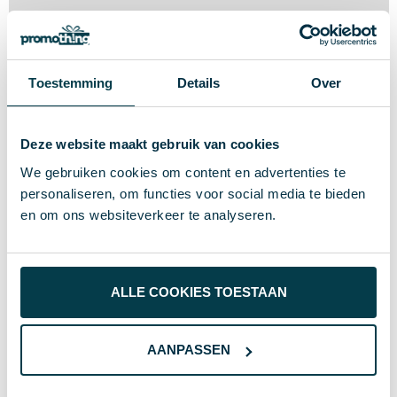
Titel
Subtitel
Toestemming
Details
Over
Deze website maakt gebruik van cookies
Laat je deskundig adviseren
We gebruiken cookies om content en advertenties te
personaliseren, om functies voor social media te bieden
Geen eindeloze keuzestress of standaardoplossingen.
en om ons websiteverkeer te analyseren.
Laat je deskundig adviseren door productspecialisten
met jarenlange ervaring in het bedrukken van
promotionele producten met logo. We beantwoorden
al je vragen en denken met je mee, van duurzame
ALLE COOKIES TOESTAAN
relatiegeschenken tot opvallende giveaways en
merchandise. Altijd passend bij je merk, doelgroep en
budget.
AANPASSEN