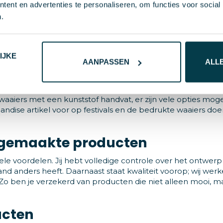
ent en advertenties te personaliseren, om functies voor social
.
 het is een statement. Met een custom made cap van Prom
or een klassieke look of een moderne twist, jouw cap wordt 
reativiteit spreken en maak indruk met een cap die net zo un
IJKE
AANPASSEN
ALL
stom made handwaaiers. Deze waaiers kunnen we full colour
iers met een kunststof handvat, er zijn vele opties mogel
dise artikel voor op festivals en de bedrukte waaiers doe
 gemaakte producten
e voordelen. Jij hebt volledige controle over het ontwerp
d anders heeft. Daarnaast staat kwaliteit voorop; wij wer
o ben je verzekerd van producten die niet alleen mooi, m
ucten