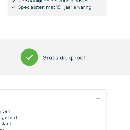
Persoonlijk en deskundig advies
Specialisten met 15+ jaar ervaring
Gratis drukproef
n van
 geliefd
klant
ze