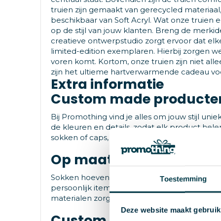
truien zijn gemaakt van gerecycled materiaal,
beschikbaar van Soft Acryl. Wat onze truien 
op de stijl van jouw klanten. Breng de merkid
creatieve ontwerpstudio zorgt ervoor dat elke
limited-edition exemplaren. Hierbij zorgen we 
voren komt. Kortom, onze truien zijn niet al
zijn het ultieme hartverwarmende cadeau vo
Extra informatie
Custom made producten
Bij Promothing vind je alles om jouw stijl un
de kleuren en details, zodat elk product hel
sokken of caps, wij helpen jou jouw persoonlijke
Op maat gemaakte sok
Sokken hoeven geen saai accessoire te zijn.
Toestemming
persoonlijk item. Kies jouw favoriete kleuren
materialen zorgen voor comfort én duurzaamh
Deze website maakt gebruik
Custom made caps