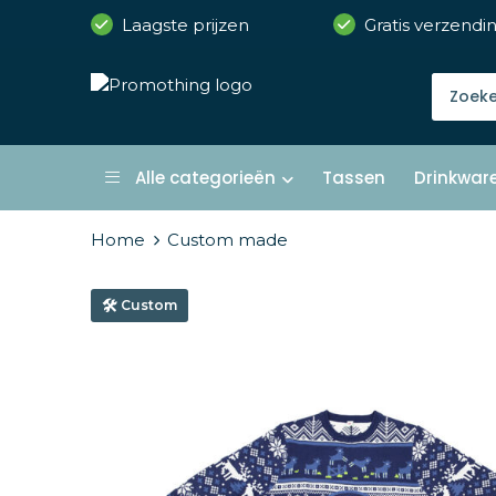
Laagste prijzen
Gratis verzendi
Alle categorieën
Tassen
Drinkwar
Home
Custom made
Custom