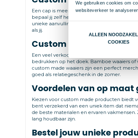
We gebruiken cookies om cont
websiteverkeer te analyseren
Een cap is meer dan een simpel accessoire;
bepaal jij zelf het ontwerp. Of je nu kiest vo
unieke aanvulling op jouw outfit. Laat jouw c
als jij.
ALLEEN NOODZAKEL
Custom made waaiers
COOKIES
Een veel verkocht artikel bij ons zijn de cu
bedrukken op het doek. Bamboe waaiers of waa
custom made waaiers zijn een perfect merchan
goed als relatiegeschenk in de zomer.
Voordelen van op maat
Kiezen voor custom made producten biedt vel
bent verzekerd van een uniek item dat nieman
de beste materialen en ervaren vakmensen. Z
lang houdbaar zijn.
Bestel jouw unieke prod