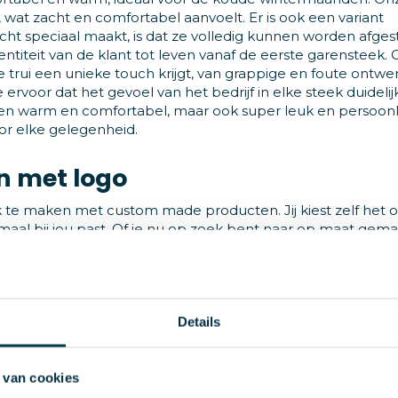
 wat zacht en comfortabel aanvoelt. Er is ook een variant
echt speciaal maakt, is dat ze volledig kunnen worden afge
entiteit van de klant tot leven vanaf de eerste garensteek.
 trui een unieke touch krijgt, van grappige en foute ontwe
ervoor dat het gevoel van het bedrijf in elke steek duidelij
leen warm en comfortabel, maar ook super leuk en persoonli
or elke gelegenheid.
 met logo
iek te maken met custom made producten. Jij kiest zelf het 
emaal bij jou past. Of je nu op zoek bent naar op maat gem
 stijl te laten stralen.
ken
 Met onze custom made sokken creëer jij een opvallend en
Details
, patronen en zelfs een uniek logo of tekst. Onze hoogwaard
eid, zodat je de hele dag kunt genieten van jouw unieke 
 van cookies