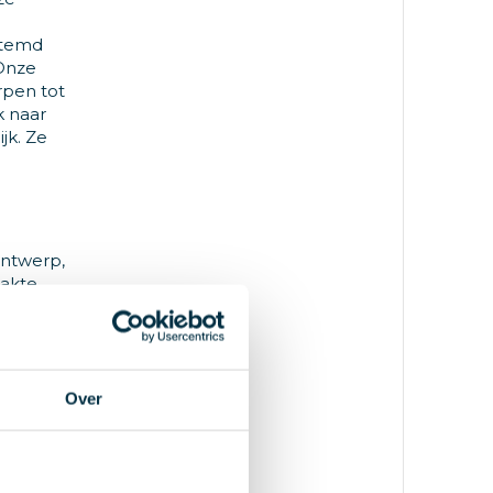
stemd
 Onze
rpen tot
k naar
jk. Ze
ontwerp,
aakte
Over
ige
sokken.