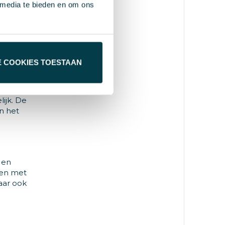
 media te bieden en om ons
othing
een
iek is
E COOKIES TOESTAAN
ijk. De
n het
 en
ken met
aar ook