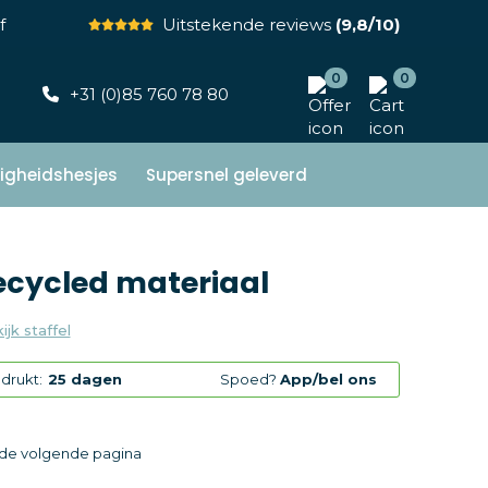
f
Uitstekende reviews
(9,8/10)
0
0
+31 (0)85 760 78 80
ligheidshesjes
Supersnel geleverd
ecycled materiaal
ijk staffel
drukt:
25 dagen
Spoed?
App/bel ons
p de volgende pagina