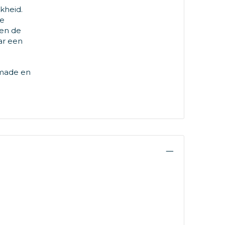
jkheid.
te
 en de
ar een
m made en