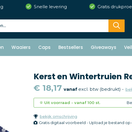
ng
Snelle levering
Gratis drukproe
en
Waaiers
Caps
Bestsellers
Giveaways
Vei
Kerst en Wintertruien R
€ 18,17
vanaf
excl. btw (bedrukt) -
bek
Uit voorraad -
vanaf
100 st.
Be
bekijk omschrijving
Gratis digitaal voorbeeld - Upload je bestand o