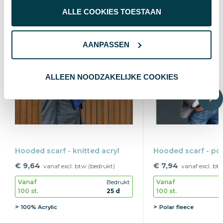
ALLE COOKIES TOESTAAN
AANPASSEN
ALLEEN NOODZAKELIJKE COOKIES
Hooded scarf - knitted acryl
Hooded scarf - pol
€ 9,64
€ 7,94
vanaf excl. btw (bedrukt)
vanaf excl. bt
Vanaf
Bedrukt
Vanaf
100 st.
25 d
100 st.
100% Acrylic
Polar fleece