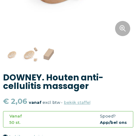
Snoepgoed
Home en living
Health en wellness
Kantoorartikelen
Gadgets
DOWNEY. Houten anti-
Textiel
cellulitis massager
Thema
€ 2,06
vanaf
excl. btw -
bekijk staffel
Merken
Vanaf
Spoed?
50 st.
App/bel ons