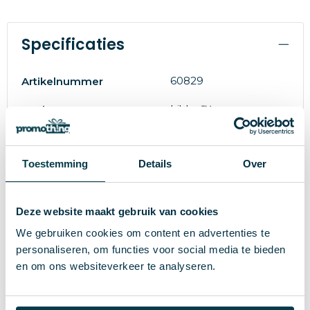
Specificaties
60829
Artikelnummer
hi!dea™
Merk
90 g
Gewicht
Toestemming
Details
Over
Hout. Katoen
Materiaal
0 GB
Grootte
Deze website maakt gebruik van cookies
Naturel
Kleur
We gebruiken cookies om content en advertenties te
personaliseren, om functies voor social media te bieden
en om ons websiteverkeer te analyseren.
Wat anderen bekijken