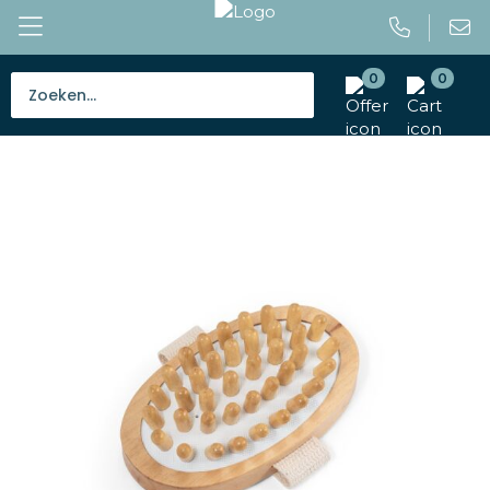
0
0
Bestsellers
Tassen
Caps en mutsen
Giveaways
Drinkwaren
Paraplu's
Outdoor en vrije tijd
Gereedschap en veiligheid