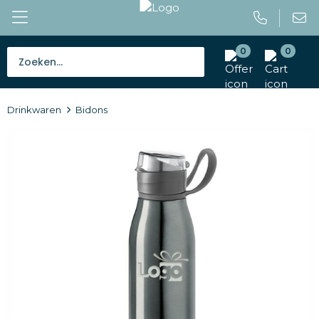
0
0
Bestsellers
Drinkwaren
Bidons
Tassen
Caps en mutsen
Giveaways
Drinkwaren
Paraplu's
Outdoor en vrije tijd
Gereedschap en veiligheid