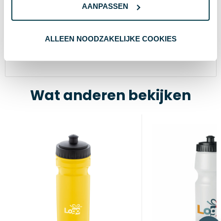
AANPASSEN
0 GB
Grootte
56269
Artikelnummer
ALLEEN NOODZAKELIJKE COOKIES
Gun metal
Kleur
Wat anderen bekijken