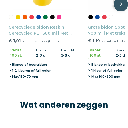
Gerecyclede bidon Reskin |
Grote bidon Spot s
Gerecycled PE | 500 ml | Met
700 ml | Met trektu
trektuit
€ 1,01
€ 1,19
vanaf excl. btw (blanco)
vanaf excl. btw 
Vanaf
Blanco
Bedrukt
Vanaf
Blanco
100 st.
2-3 d
5-8 d
100 st.
2-3 d
Blanco of bedrukken
Blanco of bedrukken
1-2 kleuren of full-color
1 kleur of full-color
Max
150×70 mm
Max
100×200 mm
Wat anderen zeggen