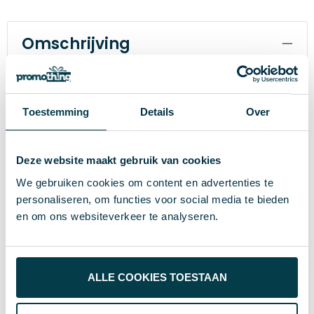
Omschrijving
Sportfles van aluminium met dop en handvat voor
eenvoudig transport. Capaciteit tot 650 mL. ø66 x
250 mm
Toestemming
Details
Over
Deze website maakt gebruik van cookies
Specificaties
We gebruiken cookies om content en advertenties te
personaliseren, om functies voor social media te bieden
en om ons websiteverkeer te analyseren.
Aluminium
Materiaal
650 mL
Maat
ALLE COOKIES TOESTAAN
124 g
Gewicht
hi!dea™
Merk