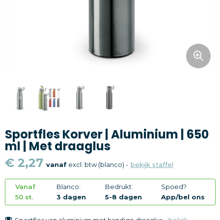
Snoepgoed
Home en living
Health en wellness
Kantoorartikelen
Gadgets
Sportfles Korver | Aluminium | 650
Textiel
ml | Met draaglus
Thema
€ 2,27
vanaf
excl. btw (blanco) -
bekijk staffel
Merken
Vanaf
Blanco:
Bedrukt:
Spoed?
50 st.
3 dagen
5-8 dagen
App/bel ons
Sportfles van aluminium met handige draaglus -
bekijk