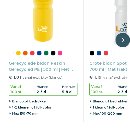
Gerecyclede bidon Reskin |
Grote bidon Spot s
Gerecycled PE | 500 ml | Met
700 ml | Met trektu
trektuit
€ 1,01
€ 1,19
vanaf excl. btw (blanco)
vanaf excl. btw 
Vanaf
Blanco
Bedrukt
Vanaf
Blanco
100 st.
2-3 d
5-8 d
100 st.
2-3 d
Blanco of bedrukken
Blanco of bedrukken
1-2 kleuren of full-color
1 kleur of full-color
Max
150×70 mm
Max
100×200 mm