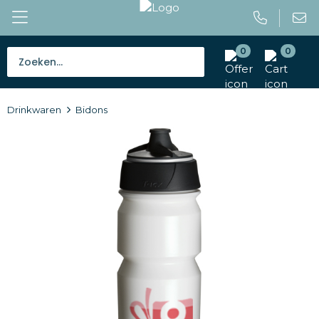
0
0
Bestsellers
Drinkwaren
Bidons
Tassen
Caps en mutsen
Giveaways
Drinkwaren
Paraplu's
Outdoor en vrije tijd
Gereedschap en veiligheid