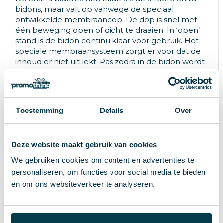
bidons, maar valt op vanwege de speciaal
ontwikkelde membraandop. De dop is snel met
één beweging open of dicht te draaien. In ‘open’
stand is de bidon continu klaar voor gebruik. Het
speciale membraansysteem zorgt er voor dat de
inhoud er niet uit lekt. Pas zodra in de bidon wordt
geknepen, komt de drank er uit, precies in de
gewenste hoeveelheid. De dop kan ook ‘op slot’
worden gedraaid. -Unieke innovatieve Shanti
membraandop -Ook verkrijgbaar in biologisch
Toestemming
Details
Over
afbreekbaar en biobased plastic gemaakt van
suikerriet -Groot oppervlak voor full colour
bedrukking
Deze website maakt gebruik van cookies
We gebruiken cookies om content en advertenties te
personaliseren, om functies voor social media te bieden
en om ons websiteverkeer te analyseren.
Specificaties
PE
Materiaal