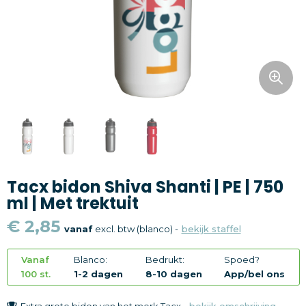
Snoepgoed
Home en living
Health en wellness
Kantoorartikelen
Gadgets
Tacx bidon Shiva Shanti | PE | 750
Textiel
ml | Met trektuit
Thema
€ 2,85
vanaf
excl. btw (blanco) -
bekijk staffel
Merken
Vanaf
Blanco:
Bedrukt:
Spoed?
100 st.
1-2 dagen
8-10 dagen
App/bel ons
Extra grote bidon van het merk Tacx -
bekijk omschrijving