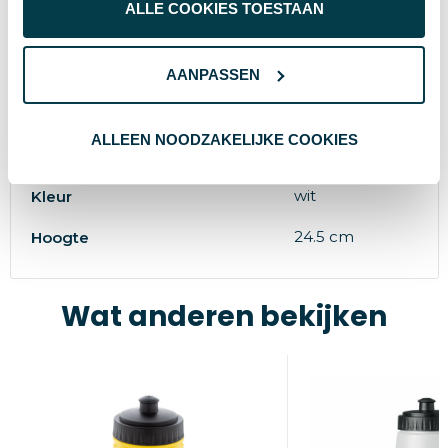
ALLE COOKIES TOESTAAN
115 g
Gewicht
TACX
Merk
AANPASSEN
7.7 cm
Diameter
ALLEEN NOODZAKELIJKE COOKIES
1425
Artikelnummer
wit
Kleur
24.5 cm
Hoogte
Wat anderen bekijken