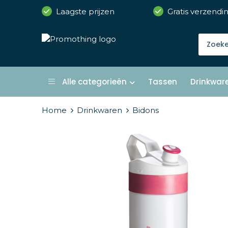
Laagste prijzen
Gratis verzendi
Alle categorieën
Tassen
Drinkwar
Home
Drinkwaren
Bidons