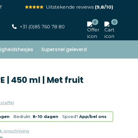
f
Uitstekende reviews
(9,8/10)
0
0
+31 (0)85 760 78 80
ligheidshesjes
Supersnel geleverd
E | 450 ml | Met fruit
 staffel
agen
Bedrukt:
8-10 dagen
Spoed?
App/bel ons
k omschrijving
mm