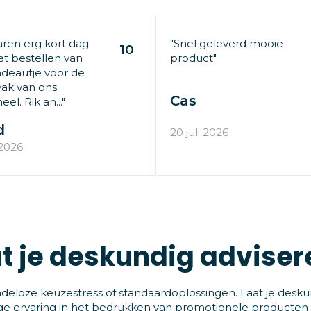
aren erg kort dag
"Snel geleverd mooie
10
t bestellen van
product"
deautje voor de
ak van ons
Cas
el. Rik an..."
d
20 juli 2026
 2026
t je deskundig adviser
deloze keuzestress of standaardoplossingen. Laat je desku
ge ervaring in het bedrukken van promotionele producten