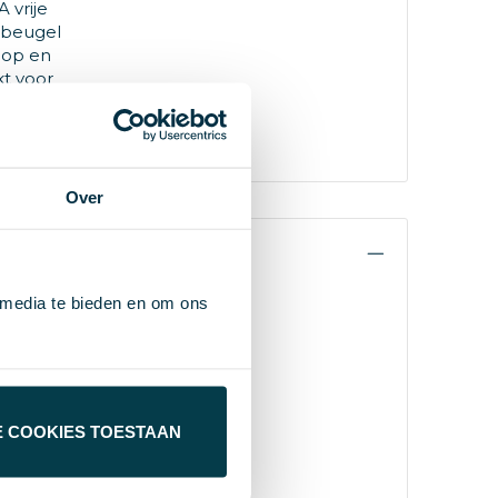
 vrije
gbeugel
oop en
kt voor
Over
 media te bieden en om ons
E COOKIES TOESTAAN