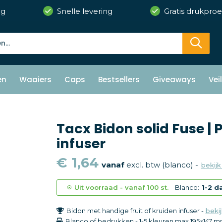
ng
Snelle levering
Gratis drukproe
en
Waaiers
Caps
Bestsellers
Giveaways
Vei
Tacx Bidon solid Fuse | P
infuser
€ 1,64
vanaf
excl. btw (blanco) -
bekijk
Uit voorraad -
vanaf
100 st.
Blanco:
1-2 d
Bidon met handige fruit of kruiden infuser -
bekij
Blanco of bedrukken
-
1-5 kleuren
max 195×147 