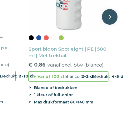
 PE |
Sport bidon Spot eight | PE | 500
ml | Met trektuit
nco)
€ 0,86
vanaf excl. btw (blanco)
Bedrukt
8-10 d
Vanaf
100 st.
Blanco
2-3 d
Bedrukt
4-5 d
Blanco of bedrukken
1 kleur of full-color
mm
Max
drukformaat
80×140 mm