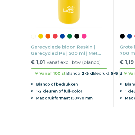
Gerecyclede bidon Reskin |
Grote 
Gerecycled PE | 500 ml | Met
700 ml
trektuit
€ 1,01
vanaf excl. btw (blanco)
€ 1,19
Vanaf
100 st.
Blanco
2-3 d
Bedrukt
5-8 d
Va
Blanco of bedrukken
Blan
1-2 kleuren of full-color
1 kle
Max
drukformaat
150×70 mm
Max