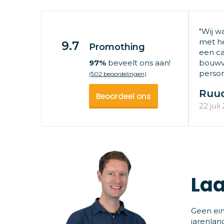
"Wij w
met he
9.7
Promothing
een ca
97%
beveelt ons aan!
bouwv
persone
(502 beoordelingen)
Ruu
Beoordeel ons
22 juli
Laa
Geen ein
jarenlan