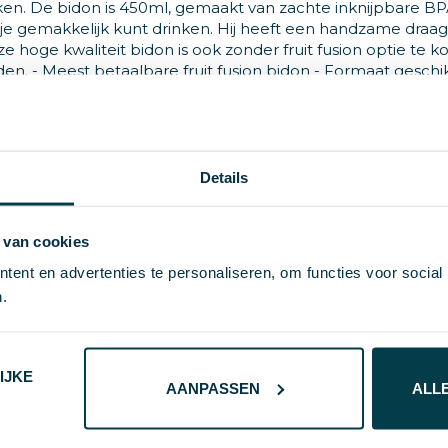
ikken. De bidon is 450ml, gemaakt van zachte inknijpbare BPA
 je gemakkelijk kunt drinken. Hij heeft een handzame draa
 hoge kwaliteit bidon is ook zonder fruit fusion optie te k
den. - Meest betaalbare fruit fusion bidon - Formaat geschi
 afbreekbaar materiaal - Groot printoppervlak van ring tot
Details
 van cookies
ent en advertenties te personaliseren, om functies voor social
PE
.
90 g
TACX
IJKE
AANPASSEN
ALL
6.4 cm
1496