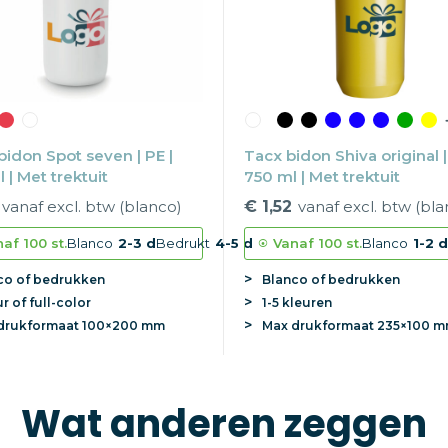
bidon Spot seven | PE |
Tacx bidon Shiva original |
 | Met trektuit
750 ml | Met trektuit
vanaf excl. btw (blanco)
€ 1,52
vanaf excl. btw (bla
naf
100 st.
Blanco
2-3 d
Bedrukt
4-5 d
Vanaf
100 st.
Blanco
1-2 d
co of bedrukken
Blanco of bedrukken
ur of full-color
1-5 kleuren
drukformaat
100×200 mm
Max
drukformaat
235×100 
Wat anderen zeggen