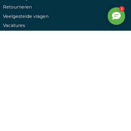
Retourneren
Veelgestelde vragen
Vacatures
Over ons
Contact
Veilig winkelen
Algemene voorwaarden
Leveringsvoorwaarden
Privacy- en cookieverklaring
Disclaimer
Bezoek ons
Promothing