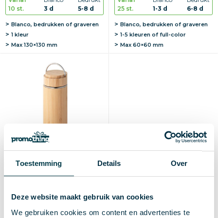
10 st.
3 d
5-8 d
25 st.
1-3 d
6-8 d
Blanco, bedrukken of graveren
Blanco, bedrukken of graveren
1 kleur
1-5 kleuren of full-color
Max
130×130 mm
Max
60×60 mm
Toestemming
Details
Over
Bamboe thermosfles Sow |
RVS | 440 ml | Met thee-ei
Deze website maakt gebruik van cookies
€ 8,07
vanaf excl. btw (blanco)
We gebruiken cookies om content en advertenties te