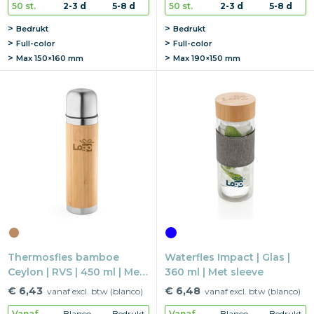
50 st.
2-3 d
5-8 d
50 st.
2-3 d
5-8 d
Bedrukt
Bedrukt
Full-color
Full-color
Max
150×160 mm
Max
190×150 mm
Thermosfles bamboe
Waterfles Impact | Glas |
Ceylon | RVS | 450 ml | Met
360 ml | Met sleeve
beker dop
€ 6,43
€ 6,48
vanaf excl. btw (blanco)
vanaf excl. btw (blanco)
Vanaf
Blanco
Bedrukt
Vanaf
Blanco
Bedrukt