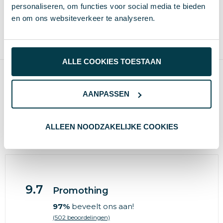
Vanaf
Blanco
Bedrukt
personaliseren, om functies voor social media te bieden
10 st.
3 d
5-8 d
en om ons websiteverkeer te analyseren.
Blanco, bedrukken of graveren
1 kleur of full-color
Max
140×140 mm
ALLE COOKIES TOESTAAN
Producten per pagina
AANPASSEN
ALLEEN NOODZAKELIJKE COOKIES
Wat anderen zeggen
9.7
Promothing
97%
beveelt ons aan!
(502 beoordelingen)