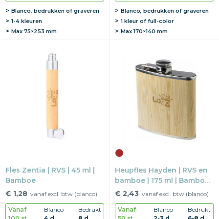
Blanco, bedrukken of graveren
Blanco, bedrukken of graveren
1-4 kleuren
1 kleur of full-color
Max
75×253 mm
Max
170×140 mm
Fles Zentia | RVS | 45 ml |
Heupfles Hayden | RVS en
Bamboe
bamboe | 175 ml | Bamboe
afwerking
€ 1,28
€ 2,43
vanaf excl. btw (blanco)
vanaf excl. btw (blanco)
Vanaf
Blanco
Bedrukt
Vanaf
Blanco
Bedrukt
100 st.
4 d
8 d
50 st.
2-3 d
6-8 d