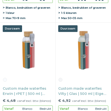
Blanco, bedrukken of graveren
Blanco, bedrukken of graveren
1 kleur
1-5 kleuren
Max
70×9 mm
Max
50×35 mm
Duurzaam
Duurzaam
Custom made waterfles
Custom made waterfles
Erwin | rPET | 500 ml |
Vilty | Glas | 500 ml | Eigen
Eigen ontwerp
ontwerp
€ 4,48
€ 4,92
vanaf excl. btw (blanco)
vanaf excl. btw (blanco)
Vanaf
Blanco
Bedrukt
Vanaf
Blanco
Bedrukt