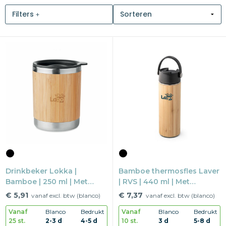
Filters
Snoepgoed
Home en living
Health en wellness
Kantoorartikelen
Gadgets
Textiel
Thema
Drinkbeker Lokka |
Bamboe thermosfles Laver
Bamboe | 250 ml | Met
Merken
| RVS | 440 ml | Met
deksel
handvat
€ 5,91
€ 7,37
vanaf excl. btw (blanco)
vanaf excl. btw (blanco)
Vanaf
Blanco
Bedrukt
Vanaf
Blanco
Bedrukt
25 st.
2-3 d
4-5 d
10 st.
3 d
5-8 d