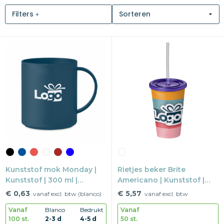
Filters
Snoepgoed
Home en living
Health en wellness
Kantoorartikelen
Gadgets
Textiel
Thema
Kunststof mok Monday |
Rietjes beker Brite
Kunststof | 300 ml |
Merken
Americano | Kunststof |
Herbruikbaar
350 ml |
€ 0,63
€ 5,57
vanaf excl. btw (blanco)
vanaf excl. btw
Vaatwasserbestendig
Vanaf
Blanco
Bedrukt
Vanaf
100 st.
2-3 d
4-5 d
50 st.