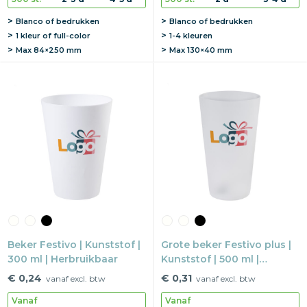
Blanco of bedrukken
Blanco of bedrukken
1 kleur of full-color
1-4 kleuren
Max
84×250 mm
Max
130×40 mm
Beker Festivo | Kunststof |
Grote beker Festivo plus |
300 ml | Herbruikbaar
Kunststof | 500 ml |
Herbruikbaar
€ 0,24
€ 0,31
vanaf excl. btw
vanaf excl. btw
Vanaf
Vanaf