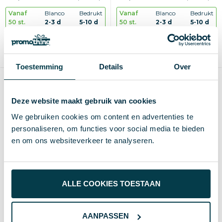
Vanaf
Blanco
Bedrukt
Vanaf
Blanco
Bedrukt
50 st.
2-3 d
5-10 d
50 st.
2-3 d
5-10 d
Blanco, bedrukken of graveren
Blanco, bedrukken of graveren
1-5 kleuren
1-5 kleuren
Max
25×25 mm
Max
50×35 mm
Toestemming
Details
Over
Deze website maakt gebruik van cookies
We gebruiken cookies om content en advertenties te
personaliseren, om functies voor social media te bieden
en om ons websiteverkeer te analyseren.
ALLE COOKIES TOESTAAN
Kunststof wijnglas Abigail |
Plastic speciaal bierglas
Tritan | 470 ml |
Gustav | Tritan | 500 ml |
AANPASSEN
Herbruikbaar
Op voet