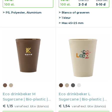
100 st.
100 st.
2-3 d
5-10 d
PS, Polyester, Aluminium
Blanco of graveren
1 kleur
Max
45×25 mm
Eco drinkbeker M
Eco drinkbeker L
Sugarcane | Bio-plastic |
Sugarcane | Bio-plastic |
200 ml | Herbruikbaar
360 ml | Herbruikbaar
€ 1,15
€ 1,54
vanaf excl. btw (blanco)
vanaf excl. btw (blanco)