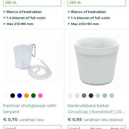
250 st.
250 st.
Blanco of bedrukken
Blanco of bedrukken
1-4 kleuren of full-color
1-4 kleuren of full-color
Max
210×80 mm
Max
200×90 mm
Festival shotglaasje with
Herbruikbare beker
lanyard
CirculCup | Kunststof | 200
ml | Volledig recyclebaar
€ 0,70
€ 0,95
vanaf excl. btw
vanaf excl. btw (blanco)
Vanaf
Vanaf
Blanco
Bedrukt