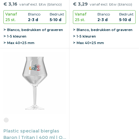
Herbruikbaar
Herbruikbaar
€ 3,16
€ 3,29
vanaf excl. btw (blanco)
vanaf excl. btw (blanco)
Vanaf
Blanco
Bedrukt
Vanaf
Blanco
Bedrukt
25 st.
2-3 d
5-10 d
25 st.
2-3 d
5-10 d
Blanco, bedrukken of graveren
Blanco, bedrukken of graveren
1-5 kleuren
1-5 kleuren
Max
40×25 mm
Max
40×25 mm
Plastic speciaal bierglas
Baron | Tritan | 400 ml | Op