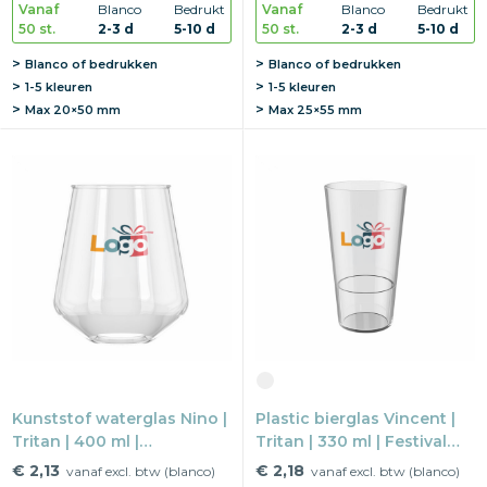
Vanaf
Blanco
Bedrukt
Vanaf
Blanco
Bedrukt
50 st.
2-3 d
5-10 d
50 st.
2-3 d
5-10 d
Blanco of bedrukken
Blanco of bedrukken
1-5 kleuren
1-5 kleuren
Max
20×50 mm
Max
25×55 mm
Kunststof waterglas Nino |
Plastic bierglas Vincent |
Tritan | 400 ml |
Tritan | 330 ml | Festival
Herbruikbaar
proof
€ 2,13
€ 2,18
vanaf excl. btw (blanco)
vanaf excl. btw (blanco)