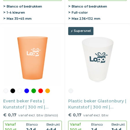
Blanco of bedrukken
Blanco of bedrukken
1-4 kleuren
Full-color
Max
35×45 mm
Max
236×132 mm
Supersnel
Event beker Festa |
Plastic beker Glastonbury |
Kunststof | 300 ml |
Kunststof | 300 ml |
Herbruikbaar
Herbruikbaar
€ 0,17
€ 0,17
vanaf excl. btw (blanco)
vanaf excl. btw
Vanaf
Blanco
Bedrukt
Vanaf
Blanco
Bedrukt
500 st.
2-3 d
4-5 d
500 st.
2 d
3-4 d