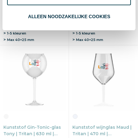
€ 3,16
€ 3,16
vanaf excl. btw (blanco)
vanaf excl. btw (blanco)
Vanaf
Blanco
Bedrukt
Vanaf
Blanco
Bedrukt
ALLEEN NOODZAKELIJKE COOKIES
25 st.
2-3 d
5-10 d
25 st.
2-3 d
5-10 d
Blanco, bedrukken of graveren
Blanco, bedrukken of graveren
1-5 kleuren
1-5 kleuren
Max
40×25 mm
Max
40×25 mm
Kunststof Gin-Tonic-glas
Kunststof wijnglas Maud |
Tony | Tritan | 630 ml |
Tritan | 470 ml |