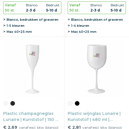
Vanaf
Blanco
Bedrukt
Vanaf
Blanco
Bedrukt
50 st.
2-3 d
5-10 d
50 st.
2-3 d
5-10 d
Blanco, bedrukken of graveren
Blanco, bedrukken of graveren
1-5 kleuren
1-4 kleuren
Max
40×25 mm
Max
40×25 mm
Plastic champagneglas
Plastic wijnglas Lunaire |
Lunaire | Kunststof | 150 ml
Kunststof | 480 ml |
| Festival proof
Festival proof
€ 2,69
€ 2,81
vanaf excl. btw (blanco)
vanaf excl. btw (blanco)