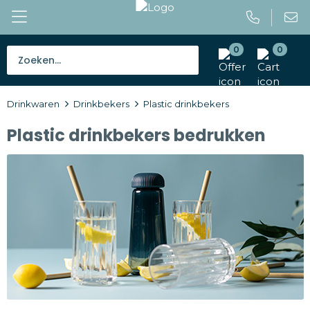
0
0
Bestsellers
Drinkwaren
Drinkbekers
Plastic drinkbekers
Tassen
Plastic drinkbekers bedrukken
Caps en mutsen
Giveaways
Drinkwaren
Paraplu's
Outdoor en vrije tijd
Gereedschap en veiligheid