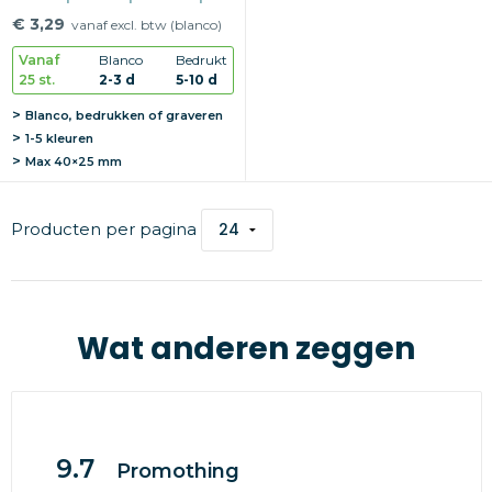
voet
€ 3,29
vanaf excl. btw (blanco)
Vanaf
Blanco
Bedrukt
25 st.
2-3 d
5-10 d
Blanco, bedrukken of graveren
1-5 kleuren
Max
40×25 mm
Producten per pagina
Wat anderen zeggen
9.7
Promothing