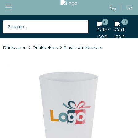
0
0
Bestsellers
Drinkwaren
Drinkbekers
Plastic drinkbekers
Tassen
Caps en mutsen
Giveaways
Drinkwaren
Paraplu's
Outdoor en vrije tijd
Gereedschap en veiligheid