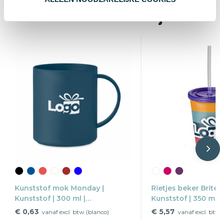
Wat anderen bekijken
Kunststof mok Monday |
Rietjes beker Brit
Kunststof | 300 ml |
Kunststof | 350 ml 
Herbruikbaar
Vaatwasserbesten
€ 0,63
€ 5,57
vanaf excl. btw (blanco)
vanaf excl. bt