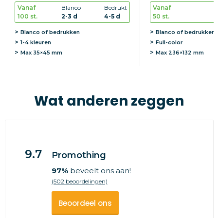
Vanaf
Blanco
Bedrukt
Vanaf
100 st.
2-3 d
4-5 d
50 st.
Blanco of bedrukken
Blanco of bedrukken
1-4 kleuren
Full-color
Max
35×45 mm
Max
236×132 mm
Wat anderen zeggen
9.7
Promothing
97%
beveelt ons aan!
(502 beoordelingen)
Beoordeel ons