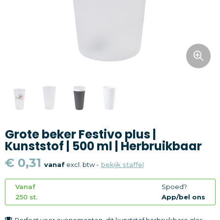
Snoepgoed
Home en living
Health en wellness
Kantoorartikelen
Gadgets
Grote beker Festivo plus |
Textiel
Kunststof | 500 ml | Herbruikbaar
Thema
€ 0,31
vanaf
excl. btw -
bekijk staffel
Merken
Vanaf
Spoed?
250 st.
App/bel ons
Perfect voor evenementen, dit kunststof herbruikbare glas -