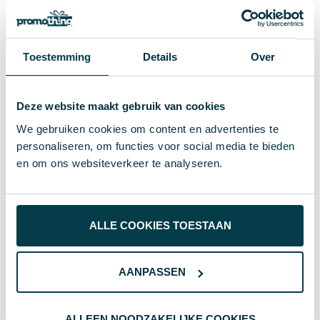
Herbruikbare event cup in PP kunststof, 500 ml.
Toestemming
Details
Over
Specificaties
Deze website maakt gebruik van cookies
We gebruiken cookies om content en advertenties te
ø85×140 mm
Maat
personaliseren, om functies voor social media te bieden
en om ons websiteverkeer te analyseren.
24 g
Gewicht
Merk
ALLE COOKIES TOESTAAN
96234
Artikelnummer
Plastic (PP)
Materiaal
AANPASSEN
Froster wit
Kleur
ALLEEN NOODZAKELIJKE COOKIES