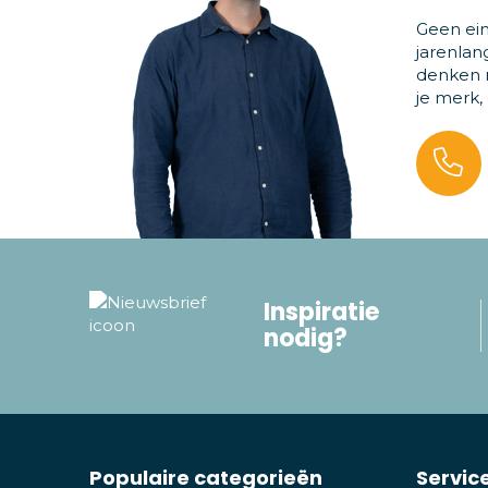
Geen ein
jarenlan
denken m
je merk,
Inspiratie
nodig?
Populaire categorieën
Servic