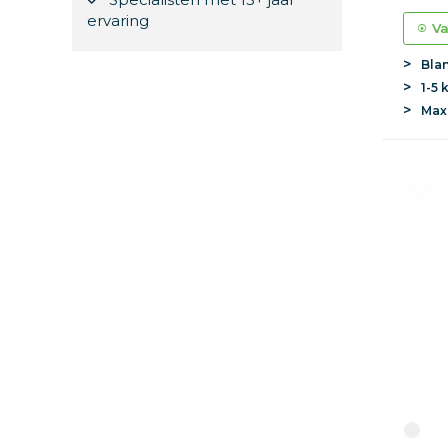
ervaring
Va
Bla
1-5 
Ma