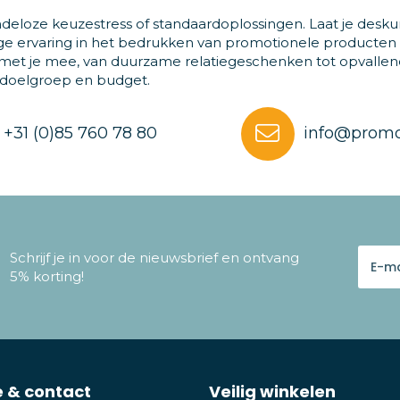
deloze keuzestress of standaardoplossingen. Laat je desku
ge ervaring in het bedrukken van promotionele producten
et je mee, van duurzame relatiegeschenken tot opvallende
 doelgroep en budget.
+31 (0)85 760 78 80
info@promo
Schrijf je in voor de nieuwsbrief en ontvang
5% korting!
e & contact
Veilig winkelen