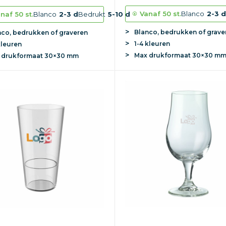
Vanaf
50 st.
Blanco
2-3 
naf
50 st.
Blanco
2-3 d
Bedrukt
5-10 d
Blanco, bedrukken of grave
nco, bedrukken of graveren
1-4 kleuren
kleuren
Max
drukformaat
30×30 m
x
drukformaat
30×30 mm