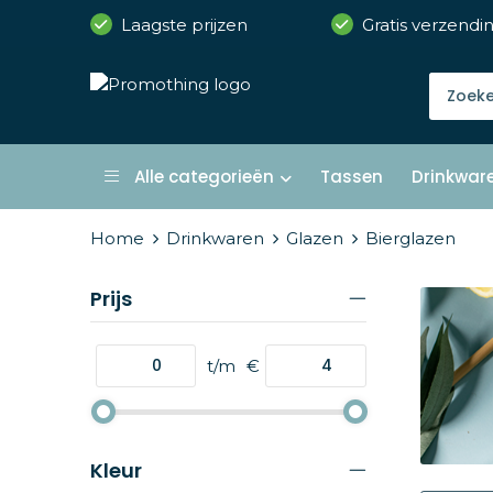
Laagste prijzen
Gratis verzendi
Alle categorieën
Tassen
Drinkwar
Home
Drinkwaren
Glazen
Bierglazen
Prijs
t/m
€
Kleur