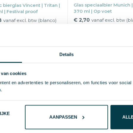
Glas speciaalbier Munich | 
c bierglas Vincent | Tritan |
370 ml | Op voet
 | Festival proof
€ 2,70
vanaf excl. btw (b
8
vanaf excl. btw (blanco)
Vanaf
25 st.
Blanco
2-3 
naf
50 st.
Blanco
2-3 d
Bedrukt
5-10 d
Blanco, bedrukken of grave
nco, bedrukken of graveren
1-4 kleuren
kleuren
Details
Max
drukformaat
30×30 m
x
drukformaat
40×25 mm
 van cookies
ent en advertenties te personaliseren, om functies voor social
.
IJKE
AANPASSEN
ALL