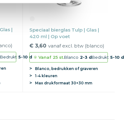
Glas |
Speciaal bierglas Tulp | Glas |
420 ml | Op voet
lanco)
€ 3,60
vanaf excl. btw (blanco)
d
Bedrukt
5-10 d
Vanaf
25 st.
Blanco
2-3 d
Bedrukt
5-10 d
ren
Blanco, bedrukken of graveren
1-4 kleuren
m
Max
drukformaat
30×30 mm