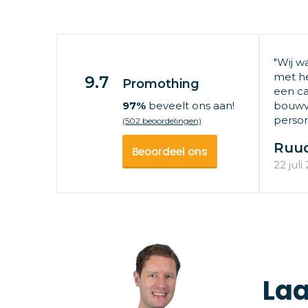
"Wij w
met he
9.7
Promothing
een ca
97%
beveelt ons aan!
bouwv
persone
(502 beoordelingen)
Ruu
Beoordeel ons
22 juli
Laa