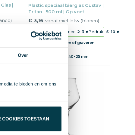
Glas |
Plastic speciaal bierglas Gustav |
Tritan | 500 ml | Op voet
lanco)
€ 3,16
vanaf excl. btw (blanco)
d
Bedrukt
5-10 d
Vanaf
25 st.
Blanco
2-3 d
Bedrukt
5-10 d
ren
Blanco, bedrukken of graveren
1-5 kleuren
Over
m
Max
drukformaat
40×25 mm
 media te bieden en om ons
E COOKIES TOESTAAN