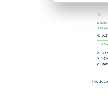
Plasti
Tritan
€ 3,2
Va
Bla
1-5 
Ma
Product