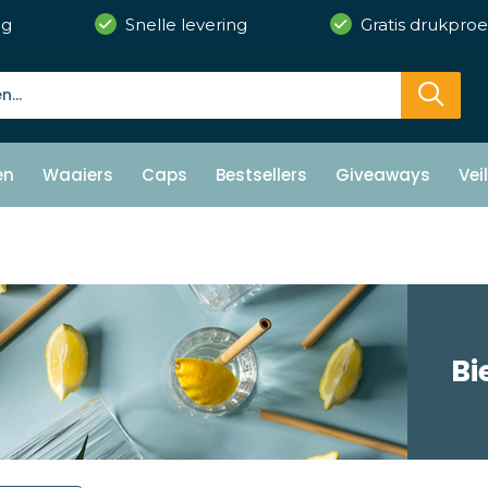
ng
Snelle levering
Gratis drukproe
en
Waaiers
Caps
Bestsellers
Giveaways
Vei
Bi