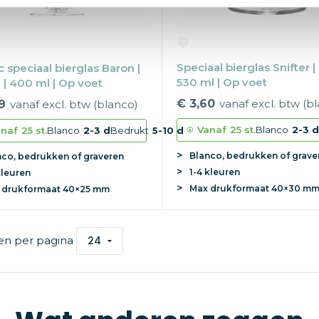
Speciaal bierglas Snifter | 
c speciaal bierglas Baron |
530 ml | Op voet
 | 400 ml | Op voet
€ 3,60
vanaf excl. btw (b
9
vanaf excl. btw (blanco)
Vanaf
25 st.
Blanco
2-3 
naf
25 st.
Blanco
2-3 d
Bedrukt
5-10 d
Blanco, bedrukken of grave
nco, bedrukken of graveren
1-4 kleuren
kleuren
Max
drukformaat
40×30 m
x
drukformaat
40×25 mm
en per pagina