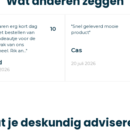
Wat anderen zeggen
aren erg kort dag
"Snel geleverd mooie
10
t bestellen van
product"
deautje voor de
ak van ons
Cas
el. Rik an..."
d
20 juli 2026
 2026
t je deskundig adviser