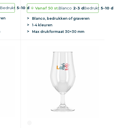
d
Bedrukt
5-10 d
Vanaf
50 st.
Blanco
2-3 d
Bedrukt
5-10 d
ren
Blanco, bedrukken of graveren
1-4 kleuren
m
Max
drukformaat
30×30 mm