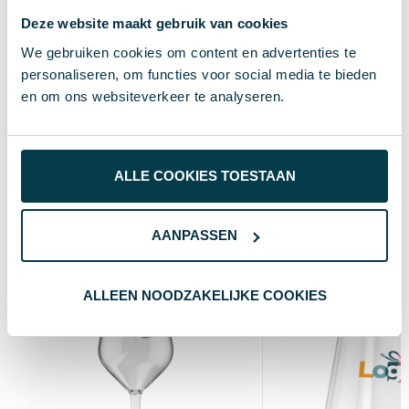
Deze website maakt gebruik van cookies
32833
Artikelnummer
We gebruiken cookies om content en advertenties te
transparant
Kleur
personaliseren, om functies voor social media te bieden
en om ons websiteverkeer te analyseren.
Standaard uitvoering
Soort
20.1 cm
Hoogte
ALLE COOKIES TOESTAAN
Wat anderen bekijken
AANPASSEN
ALLEEN NOODZAKELIJKE COOKIES