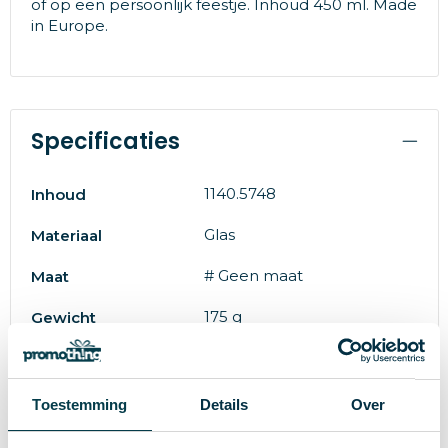
of op een persoonlijk feestje. Inhoud 450 ml. Made
in Europe.
Specificaties
1140.5748
Inhoud
Glas
Materiaal
# Geen maat
Maat
175 g
Gewicht
Merk
8.5 cm
Diameter
Toestemming
Details
Over
8710964536027
EAN-code