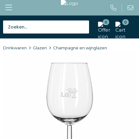
0
0
Bestsellers
Drinkwaren
Glazen
Champagne en wijnglazen
Tassen
Caps en mutsen
Giveaways
Drinkwaren
Paraplu's
Outdoor en vrije tijd
Gereedschap en veiligheid