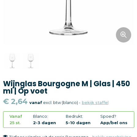
Snoepgoed
Home en living
Health en wellness
Kantoorartikelen
Gadgets
Wijnglas Bourgogne M | Glas | 450
Textiel
ml | Op voet
Thema
€ 2,64
vanaf
excl. btw (blanco) -
bekijk staffel
Merken
Vanaf
Blanco:
Bedrukt:
Spoed?
25 st.
2-3 dagen
5-10 dagen
App/bel ons
Tijdloos wijnglas, uit de serie Bourgogne -
bekijk omschrijving