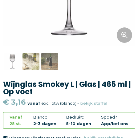
Snoepgoed
Home en living
Health en wellness
Kantoorartikelen
Gadgets
Wijnglas Smokey L | Glas | 465 ml |
Textiel
Op voet
Thema
€ 3,16
vanaf
excl. btw (blanco) -
bekijk staffel
Merken
Vanaf
Blanco:
Bedrukt:
Spoed?
25 st.
2-3 dagen
5-10 dagen
App/bel ons
Bijzonder wijnglas met smokey glas -
bekijk omschrijving