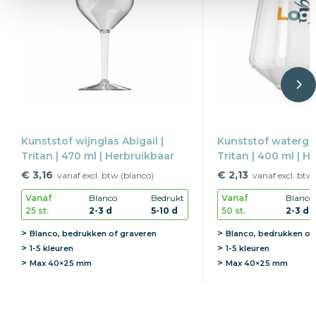
Kunststof wijnglas Abigail |
Kunststof watergla
Tritan | 470 ml | Herbruikbaar
Tritan | 400 ml | H
€ 3,16
€ 2,13
vanaf excl. btw (blanco)
vanaf excl. btw
Vanaf
Blanco
Bedrukt
Vanaf
Blanco
25 st.
2-3 d
5-10 d
50 st.
2-3 d
Blanco, bedrukken of graveren
Blanco, bedrukken of
1-5 kleuren
1-5 kleuren
Max
40×25 mm
Max
40×25 mm