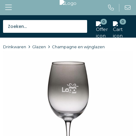
0
0
Bestsellers
Drinkwaren
Glazen
Champagne en wijnglazen
Tassen
Caps en mutsen
Giveaways
Drinkwaren
Paraplu's
Outdoor en vrije tijd
Gereedschap en veiligheid