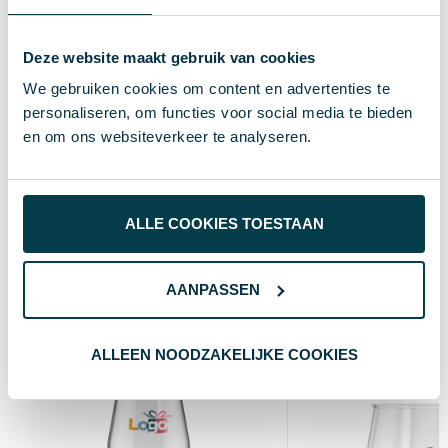
8.5 cm
Diameter
8711252240435
EAN-code
Deze website maakt gebruik van cookies
We gebruiken cookies om content en advertenties te
35314
Artikelnummer
personaliseren, om functies voor social media te bieden
transparant
Kleur
en om ons websiteverkeer te analyseren.
Standaard uitvoering
Soort
22 cm
Hoogte
ALLE COOKIES TOESTAAN
Wat anderen bekijken
AANPASSEN
ALLEEN NOODZAKELIJKE COOKIES