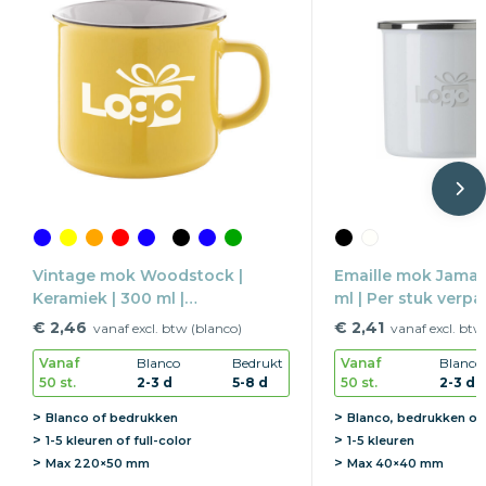
Vintage mok Woodstock |
Emaille mok Jamaal
Keramiek | 300 ml |
ml | Per stuk verpa
Vaatwasserbestendig
€ 2,46
€ 2,41
vanaf excl. btw (blanco)
vanaf excl. btw
Vanaf
Blanco
Bedrukt
Vanaf
Blanco
50 st.
2-3 d
5-8 d
50 st.
2-3 d
Blanco of bedrukken
Blanco, bedrukken of
1-5 kleuren of full-color
1-5 kleuren
Max
220×50 mm
Max
40×40 mm