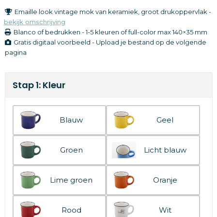
Emaille look vintage mok van keramiek, groot drukoppervlak -
bekijk omschrijving
Blanco of bedrukken
-
1-5 kleuren of full-color
max 140×35 mm
Gratis digitaal voorbeeld - Upload je bestand op de volgende
pagina
Stap 1: Kleur
Blauw
Geel
Groen
Licht blauw
Lime groen
Oranje
Rood
Wit