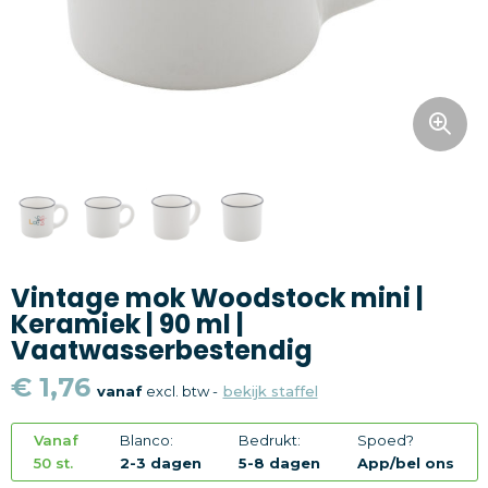
Snoepgoed
Home en living
Health en wellness
Kantoorartikelen
Gadgets
Vintage mok Woodstock mini |
Textiel
Keramiek | 90 ml |
Vaatwasserbestendig
Thema
€ 1,76
vanaf
excl. btw -
bekijk staffel
Merken
Vanaf
Blanco:
Bedrukt:
Spoed?
50 st.
2-3 dagen
5-8 dagen
App/bel ons