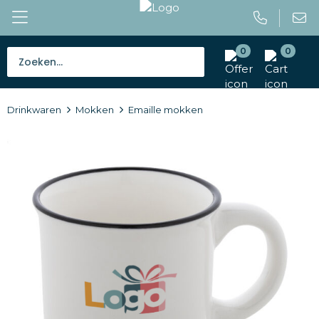
0
0
Bestsellers
Drinkwaren
Mokken
Emaille mokken
Tassen
Caps en mutsen
Giveaways
Drinkwaren
Paraplu's
Outdoor en vrije tijd
Gereedschap en veiligheid