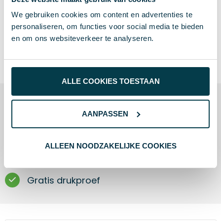
info@promothing.nl
We gebruiken cookies om content en advertenties te
personaliseren, om functies voor social media te bieden
Snel antwoord op je vragen
en om ons websiteverkeer te analyseren.
Persoonlijk en deskundig advies
Specialisten met 15+ jaar ervaring
ALLE COOKIES TOESTAAN
Laagste prijzen
AANPASSEN
Gratis verzending
ALLEEN NOODZAKELIJKE COOKIES
Snelle levering
Gratis drukproef