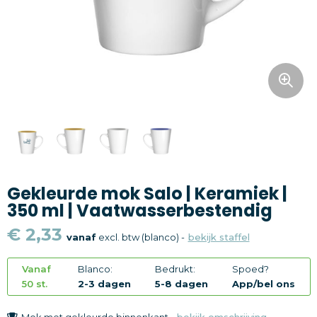
Snoepgoed
Home en living
Health en wellness
Kantoorartikelen
Gadgets
Gekleurde mok Salo | Keramiek |
Textiel
350 ml | Vaatwasserbestendig
Thema
€ 2,33
vanaf
excl. btw (blanco) -
bekijk staffel
Merken
Vanaf
Blanco:
Bedrukt:
Spoed?
50 st.
2-3 dagen
5-8 dagen
App/bel ons
Mok met gekleurde binnenkant -
bekijk omschrijving