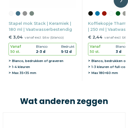
Stapel mok Stack | Keramiek |
Koffiekopje Thame
180 ml | Vaatwasserbestendig
| 250 ml | Vaatwas
€ 3,04
€ 2,44
vanaf excl. btw (blanco)
vanaf excl. bt
Vanaf
Blanco
Bedrukt
Vanaf
Blanco
50 st.
2-3 d
5-12 d
50 st.
3 d
Blanco, bedrukken of graveren
Blanco, bedrukken of
1-4 kleuren
1-3 kleuren of full-col
Max
35×35 mm
Max
180×60 mm
Wat anderen zeggen