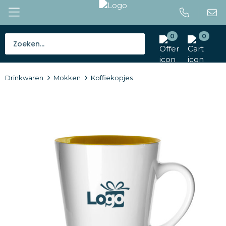
0
0
Bestsellers
Drinkwaren
Mokken
Koffiekopjes
Tassen
Caps en mutsen
Giveaways
Drinkwaren
Paraplu's
Outdoor en vrije tijd
Gereedschap en veiligheid