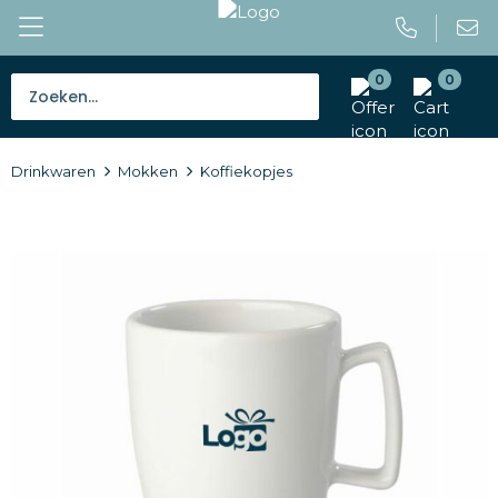
0
0
Bestsellers
Drinkwaren
Mokken
Koffiekopjes
Tassen
Caps en mutsen
Giveaways
Drinkwaren
Paraplu's
Outdoor en vrije tijd
Gereedschap en veiligheid