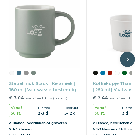
Stapel mok Stack | Keramiek |
Koffiekopje Thame
180 ml | Vaatwasserbestendig
| 250 ml | Vaatwas
€ 3,04
€ 2,44
vanaf excl. btw (blanco)
vanaf excl. bt
Vanaf
Blanco
Bedrukt
Vanaf
Blanco
50 st.
2-3 d
5-12 d
50 st.
3 d
Blanco, bedrukken of graveren
Blanco, bedrukken of
1-4 kleuren
1-3 kleuren of full-col