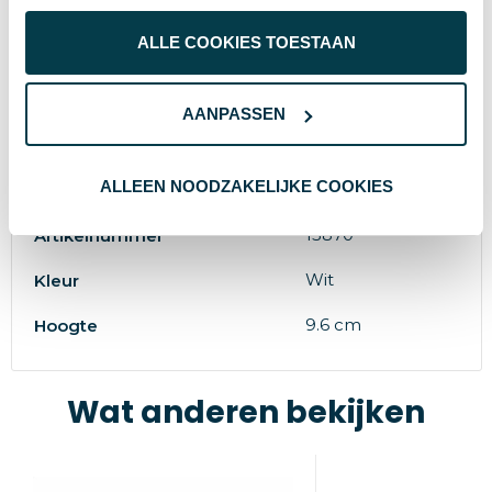
230
Inhoud
ALLE COOKIES TOESTAAN
240 g
Gewicht
Toppoint
Merk
AANPASSEN
7.6 cm
Diameter
ALLEEN NOODZAKELIJKE COOKIES
Porcelain
Materiaal
15870
Artikelnummer
Wit
Kleur
9.6 cm
Hoogte
Wat anderen bekijken