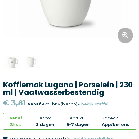
Snoepgoed
Home en living
Health en wellness
Kantoorartikelen
Gadgets
Koffiemok Lugano | Porselein | 230
Textiel
ml | Vaatwasserbestendig
Thema
€ 3,81
vanaf
excl. btw (blanco) -
bekijk staffel
Merken
Vanaf
Blanco:
Bedrukt:
Spoed?
25 st.
3 dagen
5-7 dagen
App/bel ons
Mok made in EU van porselein -
bekijk omschrijving