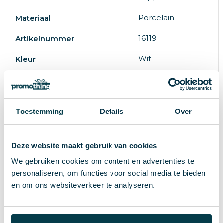
Porcelain
Materiaal
16119
Artikelnummer
Wit
Kleur
1.9 cm
Hoogte
15 cm
Breedte
Toestemming
Details
Over
15 cm
Lengte
Deze website maakt gebruik van cookies
Wat anderen bekijken
We gebruiken cookies om content en advertenties te
personaliseren, om functies voor social media te bieden
en om ons websiteverkeer te analyseren.