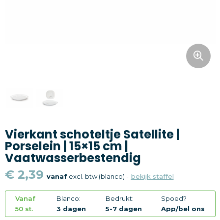
Snoepgoed
Home en living
Health en wellness
Kantoorartikelen
Gadgets
Vierkant schoteltje Satellite |
Textiel
Porselein | 15×15 cm |
Vaatwasserbestendig
Thema
€ 2,39
vanaf
excl. btw (blanco) -
bekijk staffel
Merken
Vanaf
Blanco:
Bedrukt:
Spoed?
50 st.
3 dagen
5-7 dagen
App/bel ons