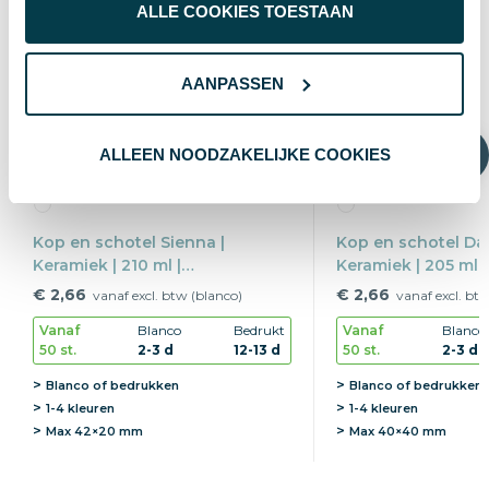
ALLE COOKIES TOESTAAN
AANPASSEN
ALLEEN NOODZAKELIJKE COOKIES
Kop en schotel Sienna |
Kop en schotel Da 
Keramiek | 210 ml |
Keramiek | 205 ml |
Vaatwasserbestendig
Vaatwasserbesten
€ 2,66
€ 2,66
vanaf excl. btw (blanco)
vanaf excl. bt
Vanaf
Blanco
Bedrukt
Vanaf
Blanco
50 st.
2-3 d
12-13 d
50 st.
2-3 d
Blanco of bedrukken
Blanco of bedrukken
1-4 kleuren
1-4 kleuren
Max
42×20 mm
Max
40×40 mm