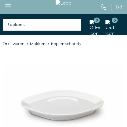
0
0
Bestsellers
Drinkwaren
Mokken
Kop en schotels
Tassen
Caps en mutsen
Giveaways
Drinkwaren
Paraplu's
Outdoor en vrije tijd
Gereedschap en veiligheid