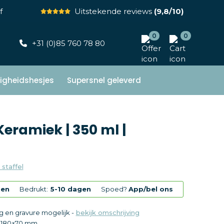
f
Uitstekende reviews
(9,8/10)
0
0
+31 (0)85 760 78 80
ligheidshesjes
Supersnel geleverd
Keramiek | 350 ml |
 staffel
gen
Bedrukt:
5-10 dagen
Spoed?
App/bel ons
g en gravure mogelijk -
bekijk omschrijving
 180×70 mm