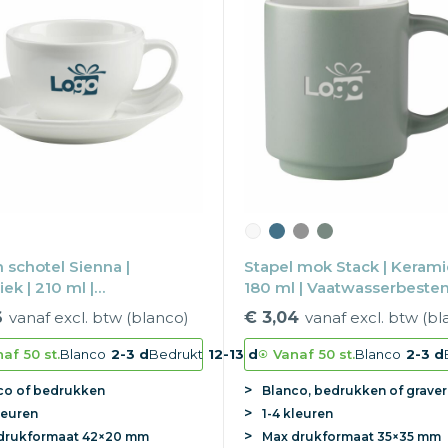
 schotel Sienna |
Stapel mok Stack | Kerami
ek | 210 ml |
180 ml | Vaatwasserbeste
asserbestendig
6
vanaf excl. btw (blanco)
€ 3,04
vanaf excl. btw (bl
naf
50 st.
Blanco
2-3 d
Bedrukt
12-13 d
Vanaf
50 st.
Blanco
2-3 d
co of bedrukken
Blanco, bedrukken of grave
leuren
1-4 kleuren
drukformaat
42×20 mm
Max
drukformaat
35×35 mm