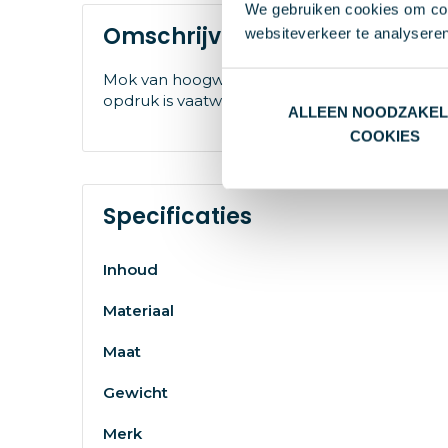
We gebruiken cookies om cont
Omschrijving
websiteverkeer te analyseren
Mok van hoogwaardig keramiek met een matte
opdruk is vaatwasmachine getest en gecertifi
ALLEEN NOODZAKEL
COOKIES
Specificaties
Inhoud
Materiaal
Maat
Gewicht
Merk