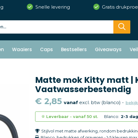
ng
Snelle levering
Gratis drukproe
en
Waaiers
Caps
Bestsellers
Giveaways
Vei
Matte mok Kitty matt | 
Vaatwasserbestendig
€ 2,85
vanaf
excl. btw (blanco) -
bekijk
Leverbaar
-
vanaf
50 st.
Blanco:
2-3 da
Stijlvol met matte afwerking, rondom bedrukkin
Blanco, bedrukken of graveren
-
1-5 kleuren
max