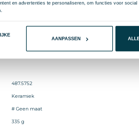
ent en advertenties te personaliseren, om functies voor social
.
 buitenzijde en glanzende binnenzijde. Vaatwasserbeste
ceerd: EN 12875-2. Inhoud 350 ml.
IJKE
AANPASSEN
ALL
487.5752
Keramiek
# Geen maat
335 g