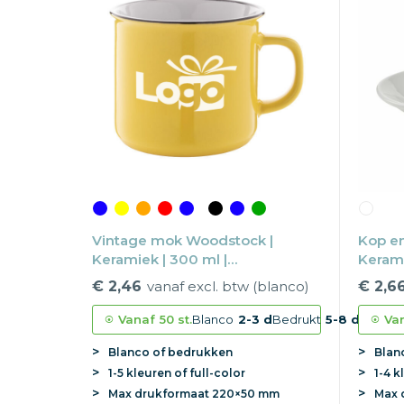
Vintage mok Woodstock |
Kop en
Keramiek | 300 ml |
Kerami
Vaatwasserbestendig
Vaatw
€ 2,46
vanaf excl. btw (blanco)
€ 2,6
Vanaf
50 st.
Blanco
2-3 d
Bedrukt
5-8 d
Va
Blanco of bedrukken
Blan
1-5 kleuren of full-color
1-4 k
Max
drukformaat
220×50 mm
Max