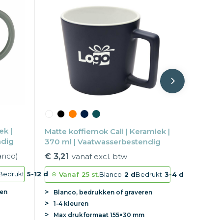
ek |
Matte koffiemok Cali | Keramiek |
ndig
370 ml | Vaatwasserbestendig
anco)
€ 3,21
vanaf excl. btw
Bedrukt
5-12 d
Vanaf
25 st.
Blanco
2 d
Bedrukt
3-4 d
ren
Blanco, bedrukken of graveren
1-4 kleuren
Max
drukformaat
155×30 mm