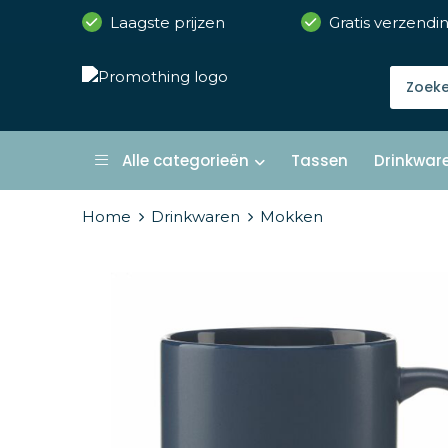
Laagste prijzen
Gratis verzendi
Alle categorieën
Tassen
Drinkwar
Home
Drinkwaren
Mokken