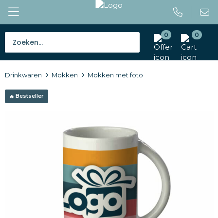
0
0
Bestsellers
Drinkwaren
Mokken
Mokken met foto
Tassen
Bestseller
Caps en mutsen
Giveaways
Drinkwaren
Paraplu's
Outdoor en vrije tijd
Gereedschap en veiligheid