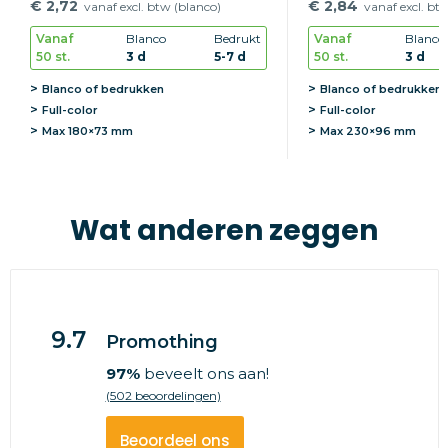
€ 2,72
€ 2,84
vanaf excl. btw (blanco)
vanaf excl. bt
Vanaf
Blanco
Bedrukt
Vanaf
Blanco
50 st.
3 d
5-7 d
50 st.
3 d
Blanco of bedrukken
Blanco of bedrukken
Full-color
Full-color
Max
180×73 mm
Max
230×96 mm
Wat anderen zeggen
9.7
Promothing
97%
beveelt ons aan!
(502 beoordelingen)
Beoordeel ons