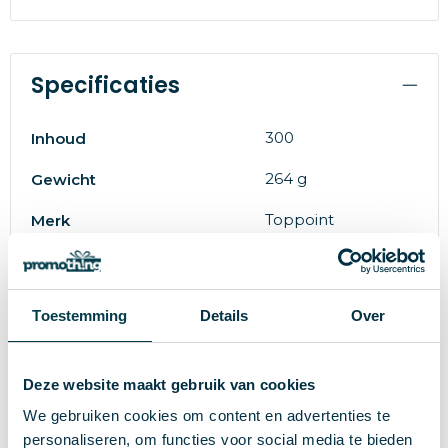
Specificaties
300
Inhoud
264 g
Gewicht
Toppoint
Merk
7.3 cm
Diameter
Stoneware
Materiaal
Toestemming
Details
Over
16363
Artikelnummer
Wit
Kleur
Deze website maakt gebruik van cookies
We gebruiken cookies om content en advertenties te
10.6 cm
Hoogte
personaliseren, om functies voor social media te bieden