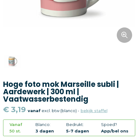
Snoepgoed
Home en living
Health en wellness
Kantoorartikelen
Gadgets
Hoge foto mok Marseille subli |
Textiel
Aardewerk | 300 ml |
Vaatwasserbestendig
Thema
€ 3,19
vanaf
excl. btw (blanco) -
bekijk staffel
Merken
Vanaf
Blanco:
Bedrukt:
Spoed?
50 st.
3 dagen
5-7 dagen
App/bel ons