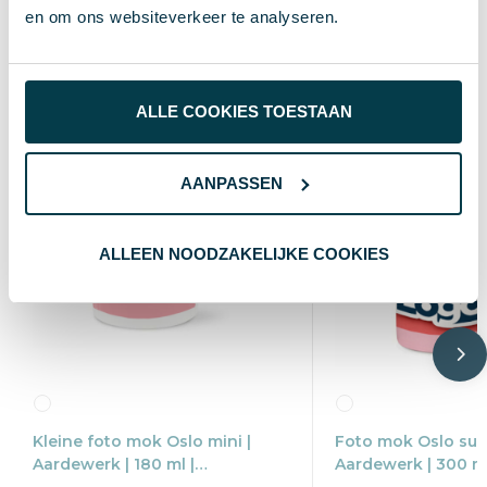
en om ons websiteverkeer te analyseren.
Wat anderen bekijken
ALLE COOKIES TOESTAAN
AANPASSEN
ALLEEN NOODZAKELIJKE COOKIES
Kleine foto mok Oslo mini |
Foto mok Oslo subl
Aardewerk | 180 ml |
Aardewerk | 300 ml
Vaatwasserbestendig
Vaatwasserbesten