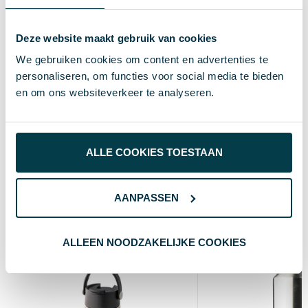
440 mL
Maat
417 g
Gewicht
Deze website maakt gebruik van cookies
We gebruiken cookies om content en advertenties te
hi!dea™
Merk
personaliseren, om functies voor social media te bieden
0 GB
Grootte
en om ons websiteverkeer te analyseren.
60348
Artikelnummer
Naturel
Kleur
ALLE COOKIES TOESTAAN
Wat anderen bekijken
AANPASSEN
ALLEEN NOODZAKELIJKE COOKIES