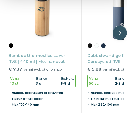
Bamboe thermosfles Laver |
Dubbelwandige fle
RVS | 440 ml | Met handvat
Gerecycled RVS | 6
draaidop
€ 7,37
€ 5,88
vanaf excl. btw (blanco)
vanaf excl. bt
Vanaf
Blanco
Bedrukt
Vanaf
Blanco
10 st.
3 d
5-8 d
50 st.
2-3 d
Blanco, bedrukken of graveren
Blanco, bedrukken of
1 kleur of full-color
1-2 kleuren of full-col
Max
170×140 mm
Max
222×100 mm