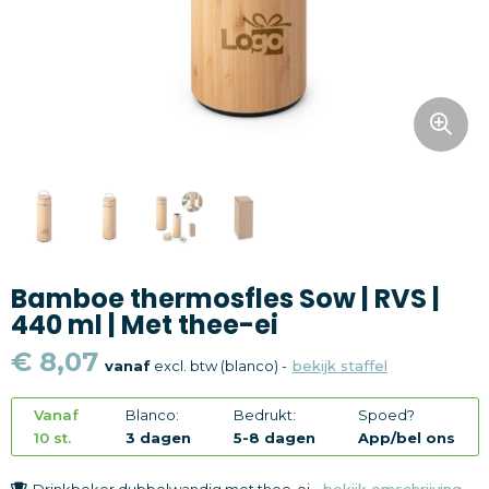
Snoepgoed
Home en living
Health en wellness
Kantoorartikelen
Gadgets
Bamboe thermosfles Sow | RVS |
Textiel
440 ml | Met thee-ei
Thema
€ 8,07
vanaf
excl. btw (blanco) -
bekijk staffel
Merken
Vanaf
Blanco:
Bedrukt:
Spoed?
10 st.
3 dagen
5-8 dagen
App/bel ons
Drinkbeker dubbelwandig met thee-ei -
bekijk omschrijving