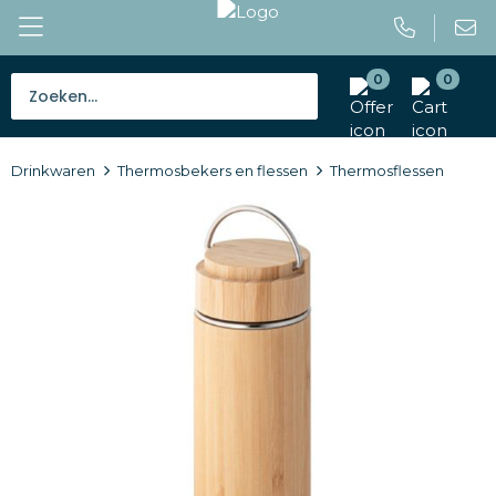
0
0
Bestsellers
Drinkwaren
Thermosbekers en flessen
Thermosflessen
Tassen
Caps en mutsen
Giveaways
Drinkwaren
Paraplu's
Outdoor en vrije tijd
Gereedschap en veiligheid