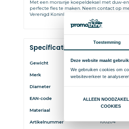
Met een morsvrije koepeldeksel met duw-en
perfecte fles te maken. Neem contact op met
Verenigd Koninkrijk. Verpakt in een gerecycled
Toestemming
Specificaties
Deze website maakt gebruik
78 g
Gewicht
We gebruiken cookies om cont
Merk
websiteverkeer te analyseren
7.35 cm
Diameter
871315931113
EAN-code
ALLEEN NOODZAKEL
COOKIES
PET-kunststof
Materiaal
100204
Artikelnummer