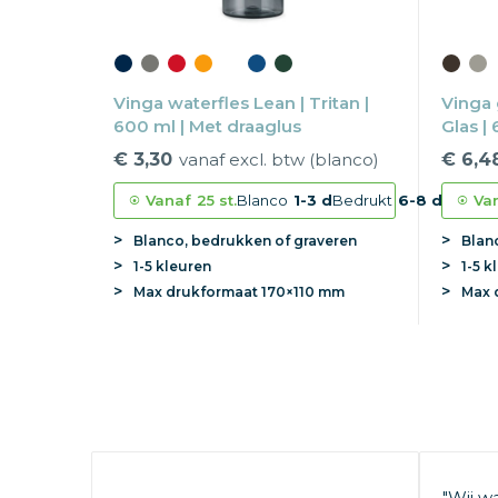
Vinga waterfles Lean | Tritan |
Vinga 
600 ml | Met draaglus
Glas | 
€ 3,30
vanaf excl. btw (blanco)
€ 6,4
Vanaf
25 st.
Blanco
1-3 d
Bedrukt
6-8 d
Va
Blanco, bedrukken of graveren
Blan
1-5 kleuren
1-5 k
Max
drukformaat
170×110 mm
Max
"Wij w