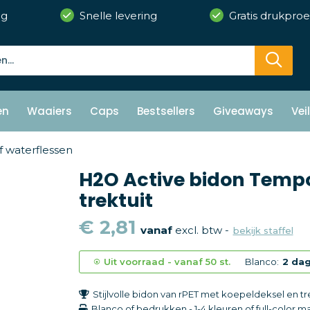
ng
Snelle levering
Gratis drukproe
en
Waaiers
Caps
Bestsellers
Giveaways
Vei
f waterflessen
H2O Active bidon Tempo |
trektuit
€ 2,81
vanaf
excl. btw -
bekijk staffel
Uit voorraad -
vanaf
50 st.
Blanco:
2 da
Stijlvolle bidon van rPET met koepeldeksel en tr
Blanco of bedrukken
-
1-4 kleuren of full-color
ma