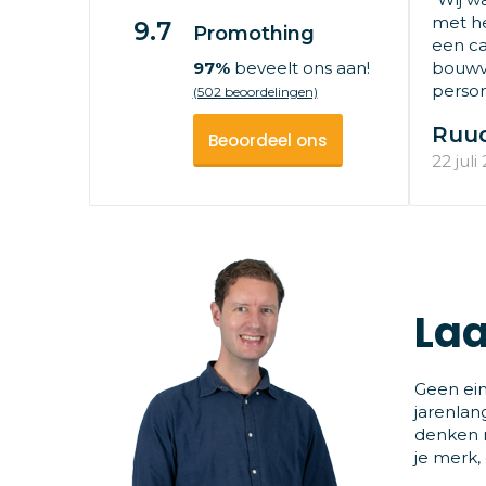
met he
9.7
Promothing
een ca
97%
beveelt ons aan!
bouwv
persone
(502 beoordelingen)
Ruu
Beoordeel ons
22 juli
Laa
Geen ein
jarenlan
denken m
je merk,