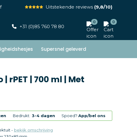
f
Uitstekende reviews
(9,8/10)
0
0
+31 (0)85 760 78 80
ligheidshesjes
Supersnel geleverd
 rPET | 700 ml | Met
gen
Bedrukt:
3-4 dagen
Spoed?
App/bel ons
ektuit -
bekijk omschrijving
x 230×85 mm