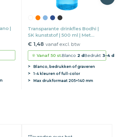
ano |
Transparante drinkfles Bodhi |
SK kunststof | 500 ml | Met
draaglus
€ 1,48
vanaf excl. btw
Vanaf
50 st.
Blanco
2 d
Bedrukt
3-4 d
Blanco, bedrukken of graveren
1-4 kleuren of full-color
mm
Max
drukformaat
205×140 mm
"Tevreden over het