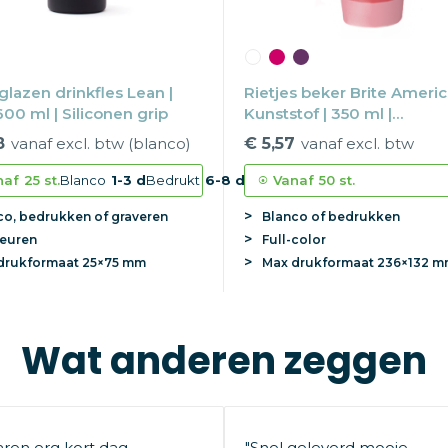
glazen drinkfles Lean |
Rietjes beker Brite Americ
600 ml | Siliconen grip
Kunststof | 350 ml |
Vaatwasserbestendig
8
vanaf excl. btw (blanco)
€ 5,57
vanaf excl. btw
naf
25 st.
Blanco
1-3 d
Bedrukt
6-8 d
Vanaf
50 st.
co, bedrukken of graveren
Blanco of bedrukken
leuren
Full-color
drukformaat
25×75 mm
Max
drukformaat
236×132 
Wat anderen zeggen
aren erg kort dag
"Snel geleverd mooie