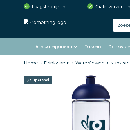
Laagste prijzen
Gratis verzendi
Alle categorieën
Tassen
Drinkwar
Home
Drinkwaren
Waterflessen
Kunststo
Supersnel