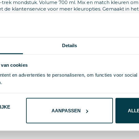
-trek mondstuk. Volume 700 ml. Mix en match kleuren om 
 de klantenservice voor meer kleuropties. Gemaakt in het
e PE plastic zak. BPA-vrij.
Details
 van cookies
ent en advertenties te personaliseren, om functies voor social
.
3
IJKE
AANPASSEN
ALL
, PP-kunststof TPE-kunststof