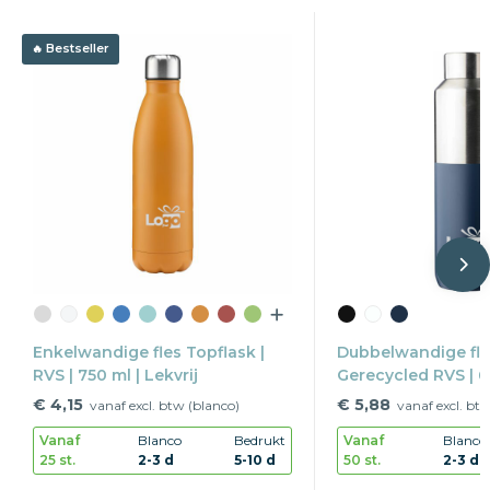
Bestseller
Enkelwandige fles Topflask |
Dubbelwandige fle
RVS | 750 ml | Lekvrij
Gerecycled RVS | 6
draaidop
€ 4,15
€ 5,88
vanaf excl. btw (blanco)
vanaf excl. bt
Vanaf
Blanco
Bedrukt
Vanaf
Blanco
25 st.
2-3 d
5-10 d
50 st.
2-3 d