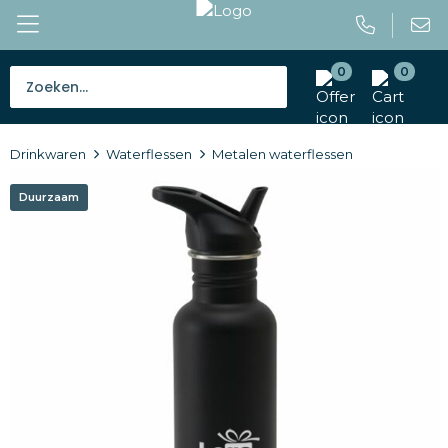
0
0
Bestsellers
Drinkwaren
Waterflessen
Metalen waterflessen
Tassen
Duurzaam
Caps en mutsen
Giveaways
Drinkwaren
Paraplu's
Outdoor en vrije tijd
Gereedschap en veiligheid