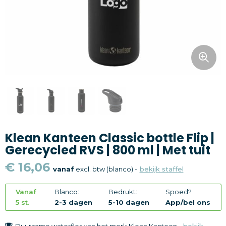
Snoepgoed
Home en living
Health en wellness
Kantoorartikelen
Gadgets
Klean Kanteen Classic bottle Flip |
Textiel
Gerecycled RVS | 800 ml | Met tuit
Thema
€ 16,06
vanaf
excl. btw (blanco) -
bekijk staffel
Merken
Vanaf
Blanco:
Bedrukt:
Spoed?
5 st.
2-3 dagen
5-10 dagen
App/bel ons
Duurzame waterfles van het merk Klean Kanteen -
bekijk