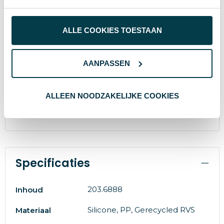
zorgt voor een constante doorstroming en is
volledig lekvrij. Het slanke model heeft een solide
bodem, past in de meeste bekerhouders en is
ALLE COOKIES TOESTAAN
afgewerkt met een stootvaste Klean Coat®
poedercoating. BPA-vrij. Smaak- en geurneutraal.
Dit product is vaatwasmachinebestendig. Voor
behoud van de opdruk wordt met de hand
AANPASSEN
afwassen aanbevolen. Inhoud 800 ml. Klean
Kanteen is Klimaat Neutraal-gecertificeerd en lid
van 1% For the Planet en ondersteunt daarmee
ALLEEN NOODZAKELIJKE COOKIES
milieuorganisaties.
Specificaties
203.6888
Inhoud
Silicone, PP, Gerecycled RVS
Materiaal