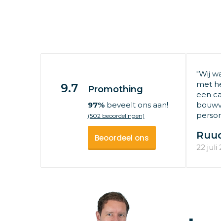
"Wij w
met he
9.7
Promothing
een ca
97%
beveelt ons aan!
bouwv
persone
(502 beoordelingen)
Ruu
Beoordeel ons
22 juli