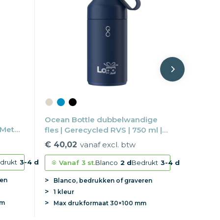
Ocean Bottle dubbelwandige
 Met
fles | Gerecycled RVS | 750 ml |
Vaatwasserbestendig
€ 40,02
vanaf excl. btw
drukt
3-4 d
Vanaf
3 st.
Blanco
2 d
Bedrukt
3-4 d
ren
Blanco, bedrukken of graveren
1 kleur
mm
Max
drukformaat
30×100 mm