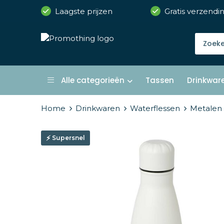
Laagste prijzen
Gratis verzendi
Alle categorieën
Tassen
Drinkwar
Home
Drinkwaren
Waterflessen
Metalen 
Supersnel