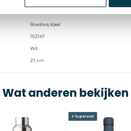
7 cm
8713159555049
Roestvrij staal
102147
Wit
27 cm
Wat anderen bekijken
Supersnel