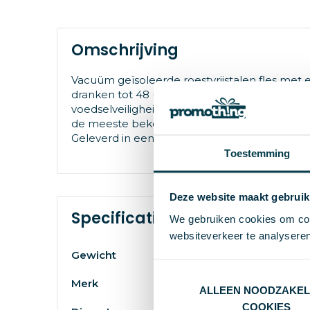
Omschrijving
Vacuüm geïsoleerde roestvrijstalen fles met e
dranken tot 48 uur koud of tot 12 uur warm.
voedselveiligheidswetgeving (LFGB) en getest
de meeste bekerhouders past, is deze strak 
Geleverd in een gerecycled kartonnen gesc
Toestemming
Deze website maakt gebruik
Specificaties
We gebruiken cookies om cont
websiteverkeer te analyseren
Gewicht
Merk
ALLEEN NOODZAKEL
COOKIES