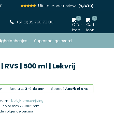
f
Uitstekende reviews
(9,8/10)
0
0
+31 (0)85 760 78 80
ligheidshesjes
Supersnel geleverd
 RVS | 500 ml | Lekvrij
en
Bedrukt:
3-4 dagen
Spoed?
App/bel ons
 warm -
bekijk omschrijving
ll-color
max 222×105 mm
p de volgende pagina