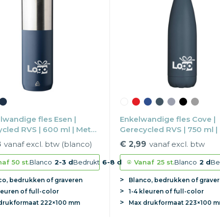
wandige fles Esen |
Enkelwandige fles Cove |
cled RVS | 600 ml | Met
Gerecycled RVS | 750 ml |
dop
schroefdop
8
vanaf excl. btw (blanco)
€ 2,99
vanaf excl. btw
naf
50 st.
Blanco
2-3 d
Bedrukt
6-8 d
Vanaf
25 st.
Blanco
2 d
Be
co, bedrukken of graveren
Blanco, bedrukken of grave
leuren of full-color
1-4 kleuren of full-color
drukformaat
222×100 mm
Max
drukformaat
223×100 