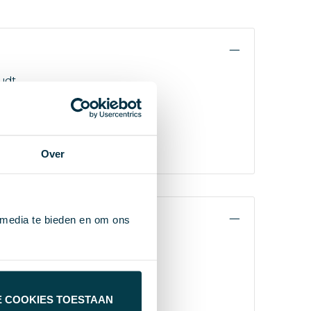
udt
die in
ml.
Over
 media te bieden en om ons
E COOKIES TOESTAAN