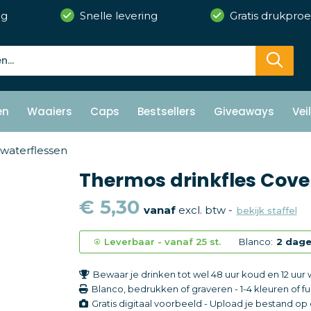
ng
Snelle levering
Gratis drukproe
en
Waaiers
Caps
Bestsellers
Giveaways
Vei
waterflessen
Thermos drinkfles Cove |
€ 5,30
vanaf
excl. btw -
bekijk staffel
Leverbaar
-
vanaf
25 st.
Blanco:
2 dag
Bewaar je drinken tot wel 48 uur koud en 12 uur
Blanco, bedrukken of graveren
-
1-4 kleuren of fu
Gratis digitaal voorbeeld - Upload je bestand o