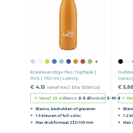
Enkelwandige fles Topflask |
Dubbel
RVS | 750 ml | Lekvrij
Gerecy
draai
€ 4,15
vanaf excl. btw (blanco)
€ 5,8
Vanaf
25 st.
Blanco
2-3 d
Bedrukt
5-10 d
Va
Blanco, bedrukken of graveren
Blan
1-5 kleuren of full-color
1-2 k
Max
drukformaat
232×105 mm
Max