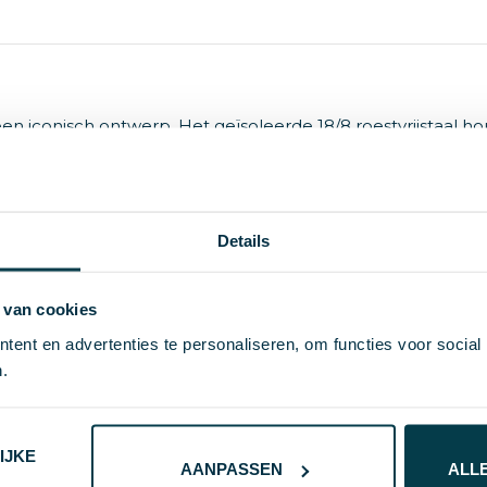
en iconisch ontwerp. Het geïsoleerde 18/8 roestvrijstaal ho
 Getest en goedgekeurd volgens de Duitse
 op ftalaten volgens de REACH-regelgeving. Met een basis 
ogende waterfles een perfect promotieartikel. Inhoud 500 
henkverpakking.
Details
 van cookies
ent en advertenties te personaliseren, om functies voor social
.
284 g
IJKE
AANPASSEN
ALL