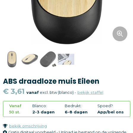
Snoepgoed
Home en living
Health en wellness
Kantoorartikelen
Gadgets
ABS draadloze muis Eileen
Textiel
€ 3,61
vanaf
excl. btw (blanco) -
bekijk staffel
Thema
Vanaf
Blanco:
Bedrukt:
Spoed?
Merken
50 st.
2-3 dagen
6-8 dagen
App/bel ons
bekijk omschrijving
Gratis digitaal voorbeeld - Upload je bestand op de volgende