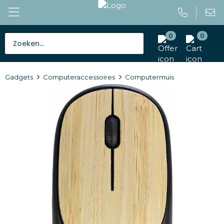
0
0
Bestsellers
Gadgets
Computeraccessoires
Computermuis
Tassen
Caps en mutsen
Giveaways
Drinkwaren
Paraplu's
Outdoor en vrije tijd
Gereedschap en veiligheid