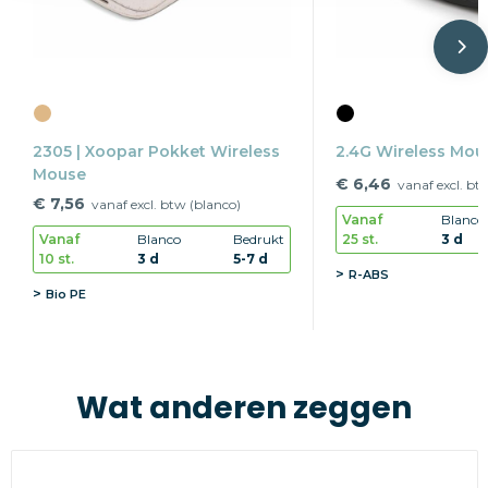
2305 | Xoopar Pokket Wireless
2.4G Wireless Mou
Mouse
€ 6,46
vanaf excl. bt
€ 7,56
vanaf excl. btw (blanco)
Vanaf
Blanco
25 st.
3 d
Vanaf
Blanco
Bedrukt
10 st.
3 d
5-7 d
R-ABS
Bio PE
Wat anderen zeggen