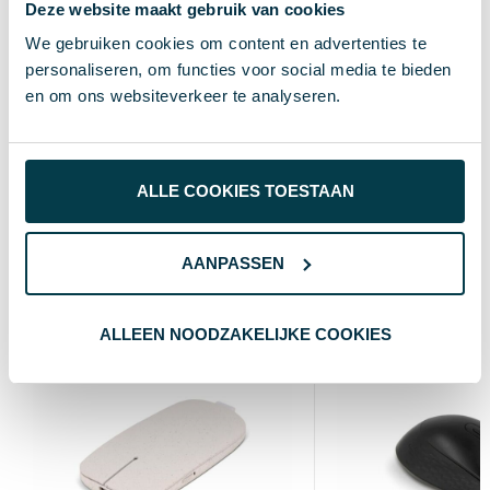
Deze website maakt gebruik van cookies
Standaard uitvoering
Soort
We gebruiken cookies om content en advertenties te
personaliseren, om functies voor social media te bieden
2.5 cm
Hoogte
en om ons websiteverkeer te analyseren.
6 cm
Breedte
10.5 cm
Lengte
ALLE COOKIES TOESTAAN
Wat anderen bekijken
AANPASSEN
ALLEEN NOODZAKELIJKE COOKIES