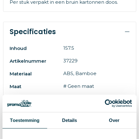
Per stuk verpakt in een bruin kartonnen doos.
Specificaties
157.5
Inhoud
37229
Artikelnummer
ABS, Bamboe
Materiaal
# Geen maat
Maat
8719446069978
EAN-code
45.8 g
Gewicht
Toestemming
Details
Over
IMPRESSION
Merk
zwart
Kleur