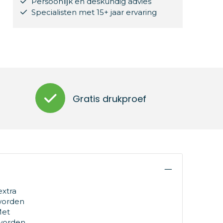
Persoonlijk en deskundig advies
Specialisten met 15+ jaar ervaring
Gratis drukproef
extra
 worden
Met
 worden