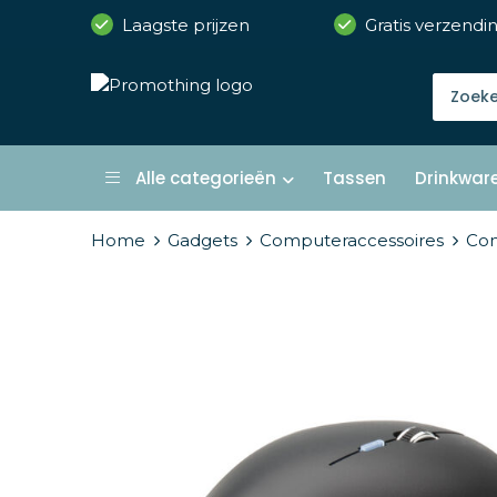
Laagste prijzen
Gratis verzendi
Alle categorieën
Tassen
Drinkwar
Home
Gadgets
Computeraccessoires
Co