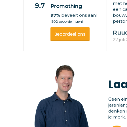
met he
9.7
Promothing
een ca
97%
beveelt ons aan!
bouwv
persone
(502 beoordelingen)
Ruu
Beoordeel ons
22 juli
Laa
Geen ein
jarenlan
denken m
je merk,