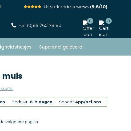
f
Uitstekende reviews
(9,8/10)
0
0
+31 (0)85 760 78 80
ligheidshesjes
Supersnel geleverd
e muis
 staffel
gen
Bedrukt:
6-8 dagen
Spoed?
App/bel ons
p de volgende pagina