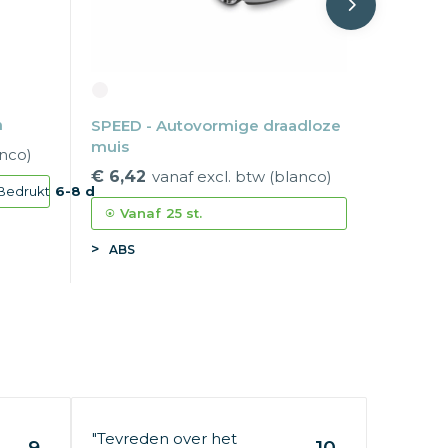
n
SPEED - Autovormige draadloze
muis
anco)
€ 6,42
vanaf excl. btw (blanco)
Bedrukt
6-8 d
Vanaf
25 st.
ABS
"Tevreden over het
9
10