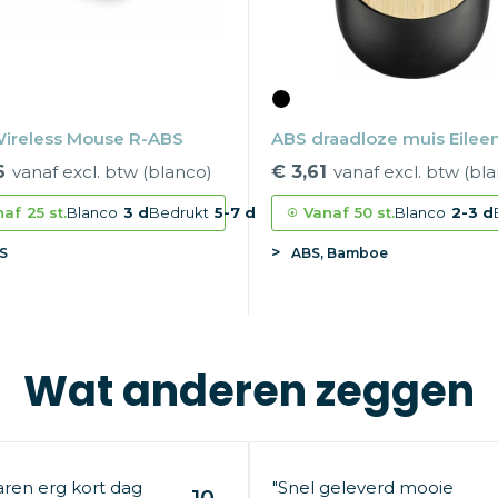
Wireless Mouse R-ABS
ABS draadloze muis Eilee
6
vanaf excl. btw (blanco)
€ 3,61
vanaf excl. btw (bl
naf
25 st.
Blanco
3 d
Bedrukt
5-7 d
Vanaf
50 st.
Blanco
2-3 d
S
ABS, Bamboe
Wat anderen zeggen
aren erg kort dag
"Snel geleverd mooie
10