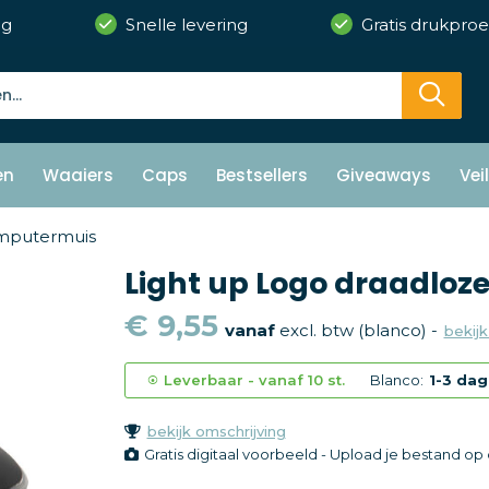
ng
Snelle levering
Gratis drukproe
en
Waaiers
Caps
Bestsellers
Giveaways
Vei
mputermuis
Light up Logo draadloz
€ 9,55
vanaf
excl. btw (blanco) -
bekijk
Leverbaar
-
vanaf
10 st.
Blanco:
1-3 da
bekijk omschrijving
Gratis digitaal voorbeeld - Upload je bestand o