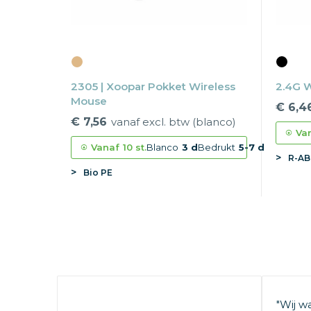
2305 | Xoopar Pokket Wireless
2.4G 
Mouse
€ 6,4
€ 7,56
vanaf excl. btw (blanco)
Va
Vanaf
10 st.
Blanco
3 d
Bedrukt
5-7 d
R-AB
Bio PE
"Wij w