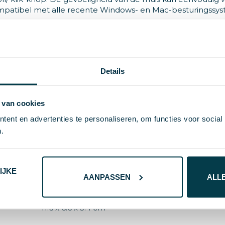
ompatibel met alle recente Windows- en Mac-besturingssy
Details
8714612117743
 van cookies
96 g
ent en advertenties te personaliseren, om functies voor social
XD Collection
.
ABS
38001
IJKE
AANPASSEN
ALL
zwart
11.6 x 6.6 x 3.4 cm