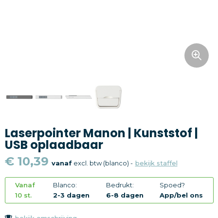
Snoepgoed
Home en living
Health en wellness
Kantoorartikelen
Gadgets
Laserpointer Manon | Kunststof |
Textiel
USB oplaadbaar
Thema
€ 10,39
vanaf
excl. btw (blanco) -
bekijk staffel
Merken
Vanaf
Blanco:
Bedrukt:
Spoed?
10 st.
2-3 dagen
6-8 dagen
App/bel ons
bekijk omschrijving