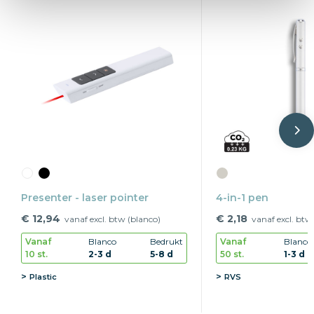
Presenter - laser pointer
4-in-1 pen
€ 12,94
€ 2,18
vanaf excl. btw (blanco)
vanaf excl. btw
Vanaf
Blanco
Bedrukt
Vanaf
Blanco
10 st.
2-3 d
5-8 d
50 st.
1-3 d
Plastic
RVS