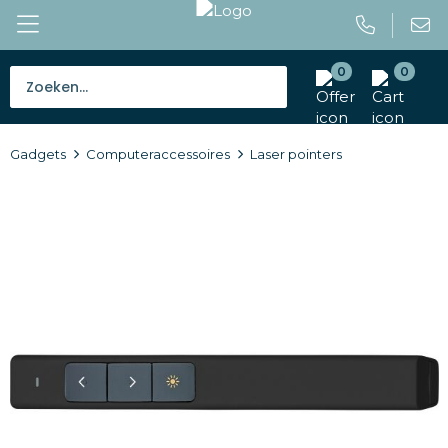
0
0
Bestsellers
Gadgets
Computeraccessoires
Laser pointers
Tassen
Caps en mutsen
Giveaways
Drinkwaren
Paraplu's
Outdoor en vrije tijd
Gereedschap en veiligheid