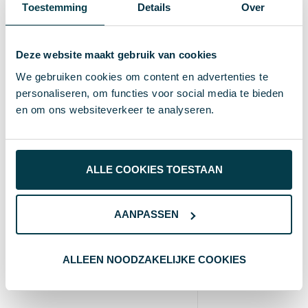
Toestemming
Details
Over
8719446043916
EAN-code
47 g
Gewicht
Deze website maakt gebruik van cookies
IMPRESSION
Merk
We gebruiken cookies om content en advertenties te
personaliseren, om functies voor social media te bieden
zwart
Kleur
en om ons websiteverkeer te analyseren.
Standaard uitvoering
Soort
1.5 cm
Hoogte
ALLE COOKIES TOESTAAN
1.5 cm
Breedte
13.8 cm
Lengte
AANPASSEN
Wat anderen bekijken
ALLEEN NOODZAKELIJKE COOKIES