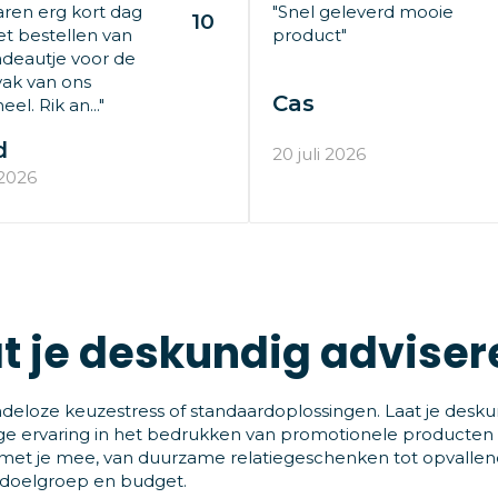
aren erg kort dag
"Snel geleverd mooie
10
t bestellen van
product"
deautje voor de
ak van ons
Cas
el. Rik an..."
d
20 juli 2026
 2026
t je deskundig adviser
deloze keuzestress of standaardoplossingen. Laat je desku
ge ervaring in het bedrukken van promotionele producten
et je mee, van duurzame relatiegeschenken tot opvallende
 doelgroep en budget.