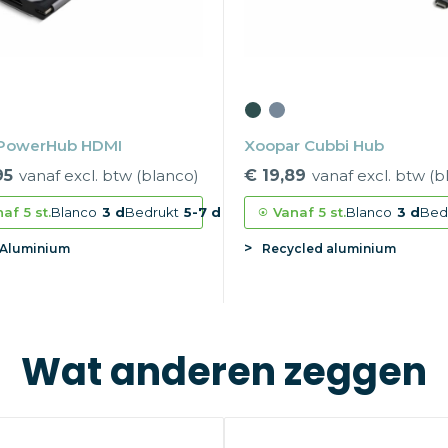
| PowerHub HDMI
Xoopar Cubbi Hub
95
vanaf excl. btw (blanco)
€ 19,89
vanaf excl. btw (b
naf
5 st.
Blanco
3 d
Bedrukt
5-7 d
Vanaf
5 st.
Blanco
3 d
Bed
 Aluminium
Recycled aluminium
Wat anderen zeggen