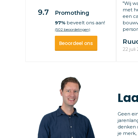
"Wij w
met he
9.7
Promothing
een ca
97%
beveelt ons aan!
bouwv
persone
(502 beoordelingen)
Ruu
Beoordeel ons
22 juli
Laa
Geen ein
jarenlan
denken m
je merk,