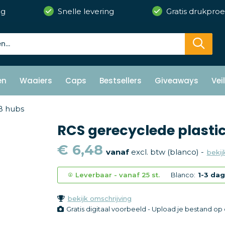
ng
Snelle levering
Gratis drukproe
en
Waaiers
Caps
Bestsellers
Giveaways
Vei
 hubs
RCS gerecyclede plasti
€ 6,48
vanaf
excl. btw (blanco) -
bekij
Leverbaar
-
vanaf
25 st.
Blanco:
1-3 da
bekijk omschrijving
Gratis digitaal voorbeeld - Upload je bestand o