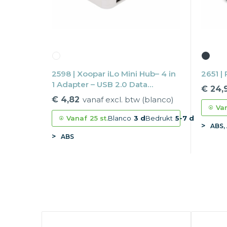
2598 | Xoopar iLo Mini Hub– 4 in
2651 
1 Adapter – USB 2.0 Data
€ 24,
Transfer - Splitter
€ 4,82
vanaf excl. btw (blanco)
Va
Vanaf
25 st.
Blanco
3 d
Bedrukt
5-7 d
ABS,
ABS