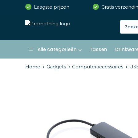
Laagste prijzen
Gratis verzendi
Alle categorieën
Tassen
Drinkwar
Home
Gadgets
Computeraccessoires
USB