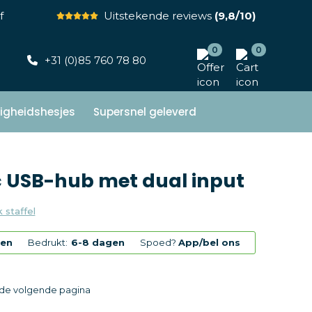
f
Uitstekende reviews
(9,8/10)
0
0
+31 (0)85 760 78 80
ligheidshesjes
Supersnel geleverd
c USB-hub met dual input
k staffel
gen
Bedrukt:
6-8 dagen
Spoed?
App/bel ons
p de volgende pagina