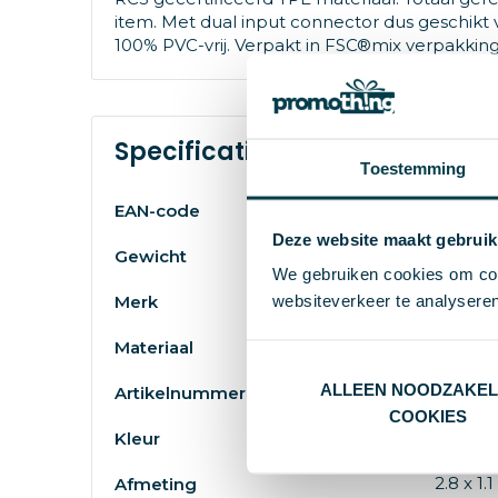
item. Met dual input connector dus geschikt 
100% PVC-vrij. Verpakt in FSC®mix verpakkin
Specificaties
Toestemming
871461
EAN-code
Deze website maakt gebruik
32 g
Gewicht
We gebruiken cookies om cont
XD Coll
websiteverkeer te analyseren
Merk
Gerecy
Materiaal
ALLEEN NOODZAKEL
38667
Artikelnummer
COOKIES
zwart
Kleur
2.8 x 1.
Afmeting