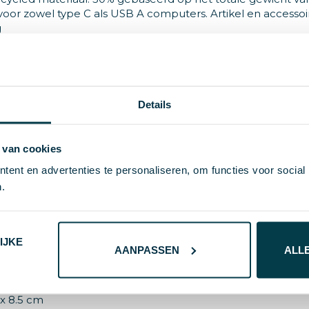
voor zowel type C als USB A computers. Artikel en accessoi
g
Details
2129142
 van cookies
ent en advertenties te personaliseren, om functies voor social
ection
.
cled ABS, Gerecycled TPE
IJKE
AANPASSEN
ALL
1 x 8.5 cm