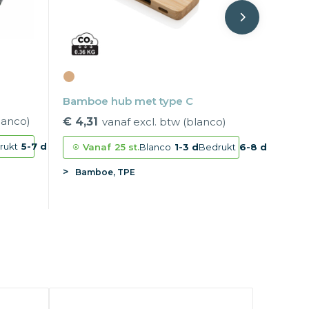
Bamboe hub met type C
lanco)
€ 4,31
vanaf excl. btw (blanco)
rukt
5-7 d
Vanaf
25 st.
Blanco
1-3 d
Bedrukt
6-8 d
Bamboe, TPE