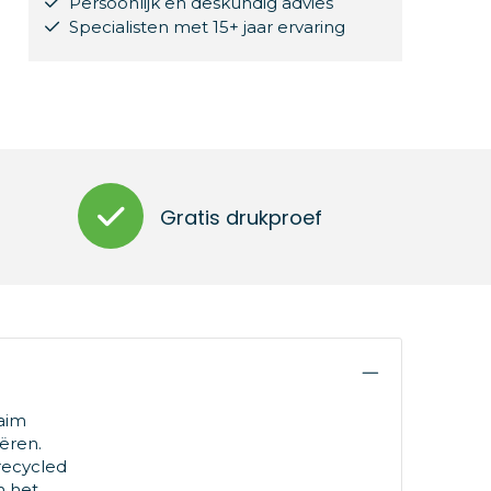
Persoonlijk en deskundig advies
Specialisten met 15+ jaar ervaring
Gratis drukproef
aim
ëren.
recycled
n het