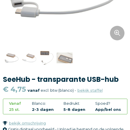
Snoepgoed
Home en living
Health en wellness
Kantoorartikelen
Gadgets
SeeHub - transparante USB-hub
Textiel
€ 4,75
vanaf
excl. btw (blanco) -
bekijk staffel
Thema
Vanaf
Blanco:
Bedrukt:
Spoed?
Merken
25 st.
2-3 dagen
5-8 dagen
App/bel ons
bekijk omschrijving
Gratis digitaal voorbeeld - Upload je bestand op de volgende