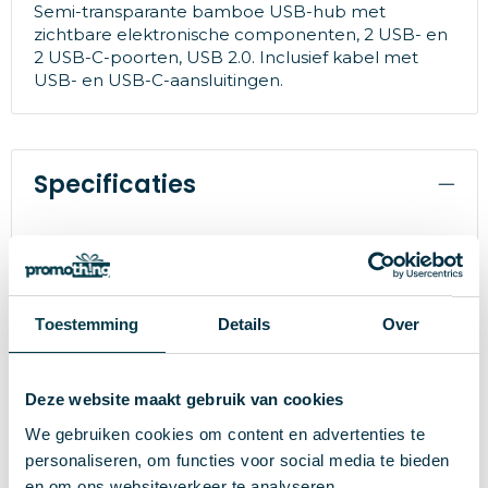
Semi-transparante bamboe USB-hub met
zichtbare elektronische componenten, 2 USB- en
2 USB-C-poorten, USB 2.0. Inclusief kabel met
USB- en USB-C-aansluitingen.
Specificaties
30395
Artikelnummer
Merk
Toestemming
Details
Over
41.66667 g
Gewicht
93×42×13 mm
Maat
Deze website maakt gebruik van cookies
Bamboe
Materiaal
We gebruiken cookies om content en advertenties te
personaliseren, om functies voor social media te bieden
Natuurlijk / Transparant
Kleur
en om ons websiteverkeer te analyseren.