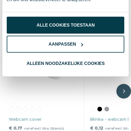
Wat anderen bekijken
ALLE COOKIES TOESTAAN
AANPASSEN
ALLEEN NOODZAKELIJKE COOKIES
Webcam cover
Blinka - webcam b
€ 0,17
€ 0,12
vanaf excl. btw (blanco)
vanaf excl. btw