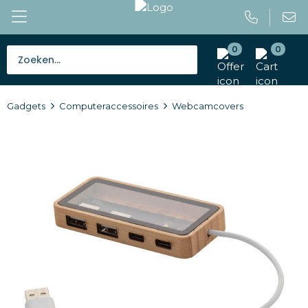
0
0
Bestsellers
Gadgets
Computeraccessoires
Webcamcovers
Tassen
Caps en mutsen
Giveaways
Drinkwaren
Paraplu's
Outdoor en vrije tijd
Gereedschap en veiligheid