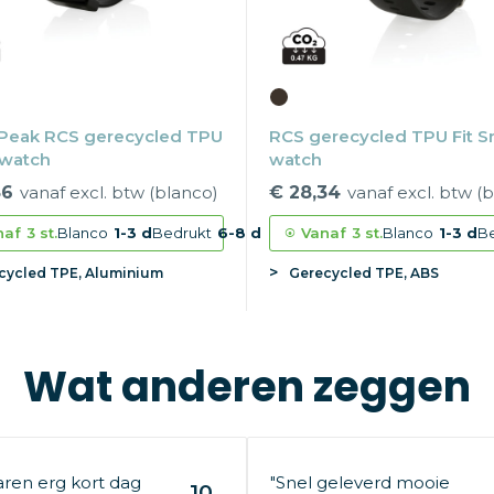
 Peak RCS gerecycled TPU
RCS gerecycled TPU Fit S
 watch
watch
86
vanaf excl. btw (blanco)
€ 28,34
vanaf excl. btw (
naf
3 st.
Blanco
1-3 d
Bedrukt
6-8 d
Vanaf
3 st.
Blanco
1-3 d
B
cycled TPE, Aluminium
Gerecycled TPE, ABS
Wat anderen zeggen
aren erg kort dag
"Snel geleverd mooie
10