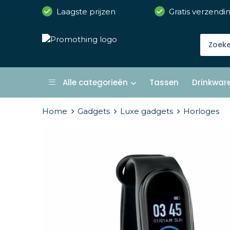
Laagste prijzen
Gratis verzendi
Alle categorieën
Tassen
Drinkwar
Home
Gadgets
Luxe gadgets
Horloges