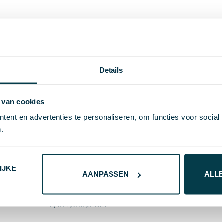
0.288
Details
53 g
 van cookies
midocean
ent en advertenties te personaliseren, om functies voor social
Siliconen
.
8719941072824
53715
IJKE
AANPASSEN
ALL
Zwart
2,4X4,5X0,8 CM