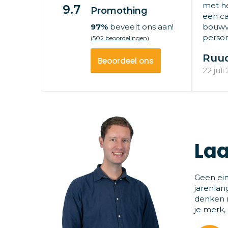
met he
9.7
Promothing
een ca
97%
beveelt ons aan!
bouwv
persone
(502 beoordelingen)
Ruu
Beoordeel ons
22 juli
Laa
Geen ein
jarenlan
denken m
je merk,