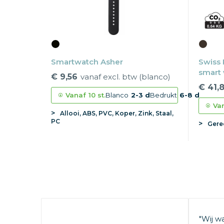
Smartwatch Asher
Swiss
smart
€ 9,56
vanaf excl. btw (blanco)
€ 41,
Vanaf
10 st.
Blanco
2-3 d
Bedrukt
6-8 d
Va
Allooi, ABS, PVC, Koper, Zink, Staal,
PC
Gere
"Wij w