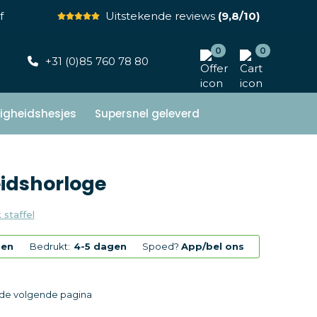
f
Uitstekende reviews
(9,8/10)
0
0
+31 (0)85 760 78 80
ligheidshesjes
Supersnel geleverd
idshorloge
 staffel
gen
Bedrukt:
4-5 dagen
Spoed?
App/bel ons
p de volgende pagina