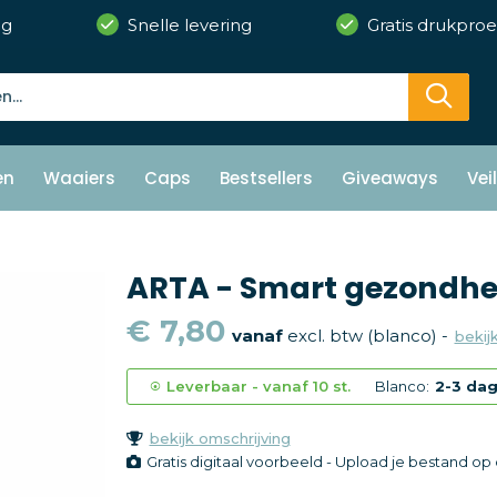
ng
Snelle levering
Gratis drukproe
en
Waaiers
Caps
Bestsellers
Giveaways
Vei
ARTA - Smart gezondhe
€ 7,80
vanaf
excl. btw (blanco) -
bekijk
Leverbaar
-
vanaf
10 st.
Blanco:
2-3 da
bekijk omschrijving
Gratis digitaal voorbeeld - Upload je bestand o