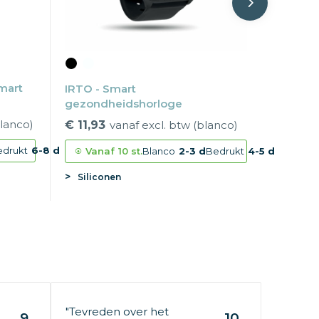
mart
IRTO - Smart
gezondheidshorloge
blanco)
€ 11,93
vanaf excl. btw (blanco)
edrukt
6-8 d
Vanaf
10 st.
Blanco
2-3 d
Bedrukt
4-5 d
Siliconen
"Tevreden over het
9
10