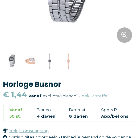
Snoepgoed
Home en living
Health en wellness
Kantoorartikelen
Gadgets
Horloge Busnor
Textiel
€ 1,44
vanaf
excl. btw (blanco) -
bekijk staffel
Thema
Vanaf
Blanco:
Bedrukt:
Spoed?
Merken
50 st.
4 dagen
8 dagen
App/bel ons
bekijk omschrijving
Gratis digitaal voorbeeld - Upload je bestand op de volgende