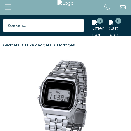
0
0
Bestsellers
Gadgets
Luxe gadgets
Horloges
Tassen
Caps en mutsen
Giveaways
Drinkwaren
Paraplu's
Outdoor en vrije tijd
Gereedschap en veiligheid