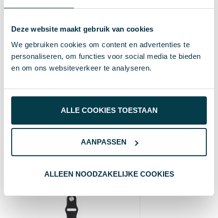
Metaal
Materiaal
S/T
Maat
Deze website maakt gebruik van cookies
We gebruiken cookies om content en advertenties te
40 g
Gewicht
personaliseren, om functies voor social media te bieden
Zilver
Kleur
en om ons websiteverkeer te analyseren.
3.7 cm
Hoogte
0.8 cm
Breedte
ALLE COOKIES TOESTAAN
21 cm
Lengte
AANPASSEN
Wat anderen bekijken
ALLEEN NOODZAKELIJKE COOKIES