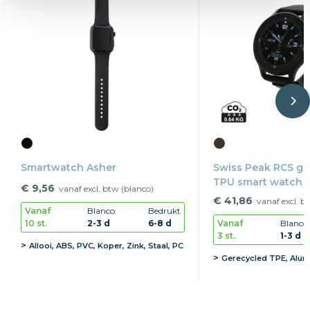
Smartwatch Asher
Swiss Peak RCS ge
TPU smart watch
€ 9,56
vanaf excl. btw (blanco)
€ 41,86
vanaf excl. b
Vanaf
Blanco
Bedrukt
10 st.
2-3 d
6-8 d
Vanaf
Blanco
3 st.
1-3 d
Allooi, ABS, PVC, Koper, Zink, Staal, PC
Gerecycled TPE, Alum