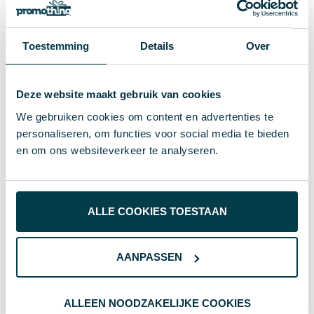
8714612140727
EAN-code
Toestemming
Details
Over
154 g
Gewicht
XD Collection
Merk
Deze website maakt gebruik van cookies
Gerecycled TPE, ABS
Materiaal
We gebruiken cookies om content en advertenties te
personaliseren, om functies voor social media te bieden
38946
Artikelnummer
en om ons websiteverkeer te analyseren.
zwart
Kleur
26.8 x 2 x 0.8 cm
Afmeting
ALLE COOKIES TOESTAAN
0.8 cm
Hoogte
AANPASSEN
2 cm
Breedte
26.8 cm
Lengte
ALLEEN NOODZAKELIJKE COOKIES