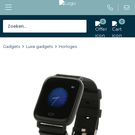
0
0
Bestsellers
Gadgets
Luxe gadgets
Horloges
Tassen
Caps en mutsen
Giveaways
Drinkwaren
Paraplu's
Outdoor en vrije tijd
Gereedschap en veiligheid