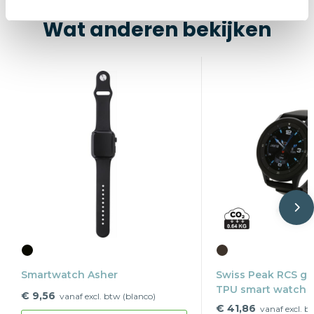
Wat anderen bekijken
Smartwatch Asher
Swiss Peak RCS ge
TPU smart watch
€ 9,56
vanaf excl. btw (blanco)
€ 41,86
vanaf excl. b