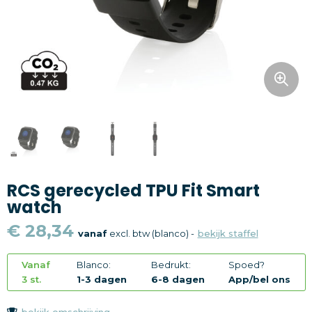
Snoepgoed
Home en living
Health en wellness
Kantoorartikelen
Gadgets
RCS gerecycled TPU Fit Smart
Textiel
watch
Thema
€ 28,34
vanaf
excl. btw (blanco) -
bekijk staffel
Merken
Vanaf
Blanco:
Bedrukt:
Spoed?
3 st.
1-3 dagen
6-8 dagen
App/bel ons
bekijk omschrijving