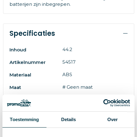
batterijen zijn inbegrepen.
Specificaties
44.2
Inhoud
54517
Artikelnummer
ABS
Materiaal
# Geen maat
Maat
8717568946160
EAN-code
26 g
Gewicht
Toestemming
Details
Over
IMPRESSION
Merk