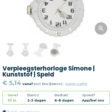
Snoepgoed
Home en living
Health en wellness
Kantoorartikelen
Gadgets
Verpleegsterhorloge Simone |
Textiel
Kunststof | Speld
Thema
€ 5,14
vanaf
excl. btw (blanco) -
bekijk staffel
Merken
Vanaf
Blanco:
Bedrukt:
Spoed?
50 st.
2-3 dagen
6-8 dagen
App/bel ons
bekijk omschrijving