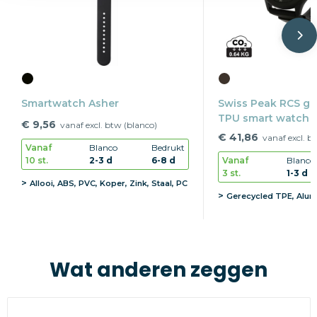
Smartwatch Asher
Swiss Peak RCS ge
TPU smart watch
€ 9,56
vanaf excl. btw (blanco)
€ 41,86
vanaf excl. b
Vanaf
Blanco
Bedrukt
10 st.
2-3 d
6-8 d
Vanaf
Blanco
3 st.
1-3 d
Allooi, ABS, PVC, Koper, Zink, Staal, PC
Gerecycled TPE, Alum
Wat anderen zeggen