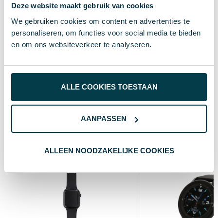
wit
Kleur
Deze website maakt gebruik van cookies
Standaard uitvoering
Soort
We gebruiken cookies om content en advertenties te
personaliseren, om functies voor social media te bieden
1.3 cm
Hoogte
en om ons websiteverkeer te analyseren.
4 cm
Breedte
8.5 cm
Lengte
ALLE COOKIES TOESTAAN
Wat anderen bekijken
AANPASSEN
ALLEEN NOODZAKELIJKE COOKIES