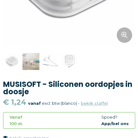
Snoepgoed
Home en living
Health en wellness
Kantoorartikelen
Gadgets
MUSISOFT - Siliconen oordopjes in
Textiel
doosje
Thema
€ 1,24
vanaf
excl. btw (blanco) -
bekijk staffel
Merken
Vanaf
Spoed?
100 st.
App/bel ons
bekijk omschrijving