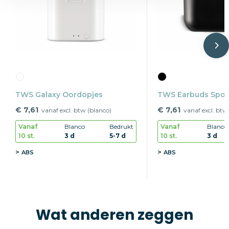
TWS Galaxy Oordopjes
TWS Earbuds Spor
€ 7,61
€ 7,61
vanaf excl. btw (blanco)
vanaf excl. btw
Vanaf
Blanco
Bedrukt
Vanaf
Blanco
10 st.
3 d
5-7 d
10 st.
3 d
ABS
ABS
Wat anderen zeggen