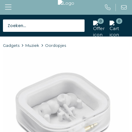
0
0
Bestsellers
Gadgets
Muziek
Oordopjes
Tassen
Caps en mutsen
Giveaways
Drinkwaren
Paraplu's
Outdoor en vrije tijd
Gereedschap en veiligheid