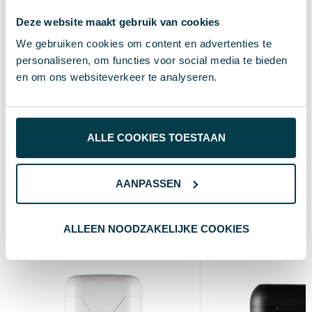
Deze website maakt gebruik van cookies
Wit
Kleur
We gebruiken cookies om content en advertenties te
7X7X1,9 CM
Afmeting
personaliseren, om functies voor social media te bieden
en om ons websiteverkeer te analyseren.
1.9 cm
Hoogte
7 cm
Breedte
ALLE COOKIES TOESTAAN
7 cm
Lengte
AANPASSEN
Wat anderen bekijken
ALLEEN NOODZAKELIJKE COOKIES