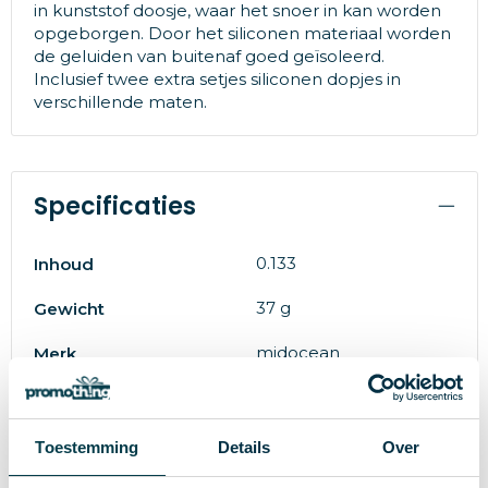
in kunststof doosje, waar het snoer in kan worden
opgeborgen. Door het siliconen materiaal worden
de geluiden van buitenaf goed geïsoleerd.
Inclusief twee extra setjes siliconen dopjes in
verschillende maten.
Specificaties
0.133
Inhoud
37 g
Gewicht
midocean
Merk
PS
Materiaal
8719941018563
EAN-code
Toestemming
Details
Over
50596
Artikelnummer