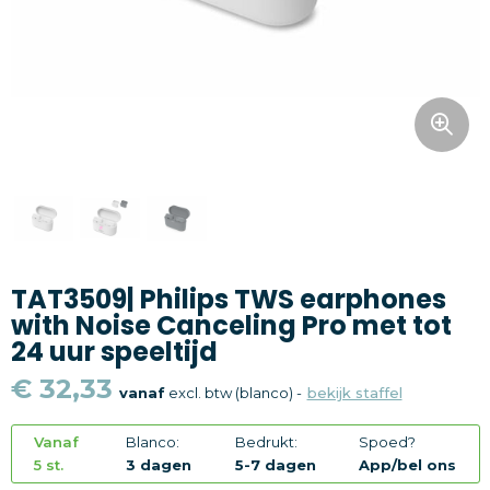
Snoepgoed
Home en living
Health en wellness
Kantoorartikelen
Gadgets
TAT3509| Philips TWS earphones
Textiel
with Noise Canceling Pro met tot
24 uur speeltijd
Thema
€ 32,33
vanaf
excl. btw (blanco) -
bekijk staffel
Merken
Vanaf
Blanco:
Bedrukt:
Spoed?
5 st.
3 dagen
5-7 dagen
App/bel ons