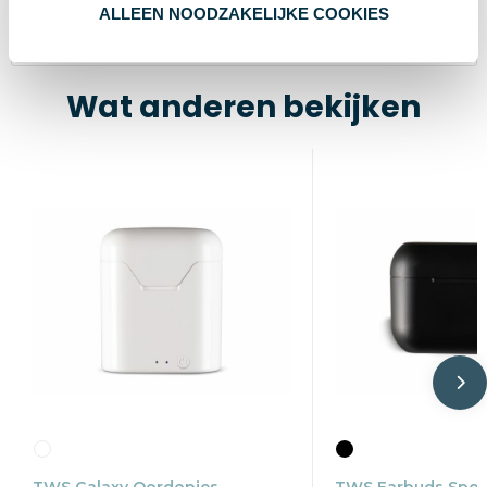
ALLEEN NOODZAKELIJKE COOKIES
6.3 cm
Lengte
Wat anderen bekijken
TWS Galaxy Oordopjes
TWS Earbuds Spor