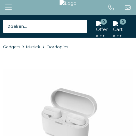
0
0
Bestsellers
Gadgets
Muziek
Oordopjes
Tassen
Caps en mutsen
Giveaways
Drinkwaren
Paraplu's
Outdoor en vrije tijd
Gereedschap en veiligheid