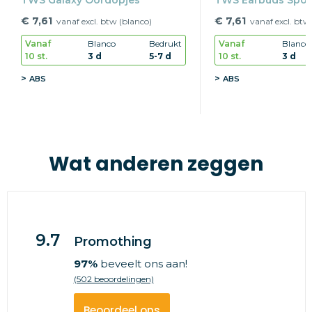
€ 7,61
€ 7,61
vanaf excl. btw (blanco)
vanaf excl. btw
Vanaf
Blanco
Bedrukt
Vanaf
Blanco
10 st.
3 d
5-7 d
10 st.
3 d
ABS
ABS
Wat anderen zeggen
9.7
Promothing
97%
beveelt ons aan!
(502 beoordelingen)
Beoordeel ons