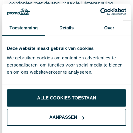
oordopjes met de app. Maak je luisterervaring
compleet!"
Toestemming
Details
Over
Specificaties
Deze website maakt gebruik van cookies
66 g
Gewicht
We gebruiken cookies om content en advertenties te
personaliseren, om functies voor social media te bieden
Philips Audio
Merk
en om ons websiteverkeer te analyseren.
ABS
Materiaal
20411
Artikelnummer
ALLE COOKIES TOESTAAN
Wit
Kleur
7.6 cm
Hoogte
AANPASSEN
4.2 cm
Breedte