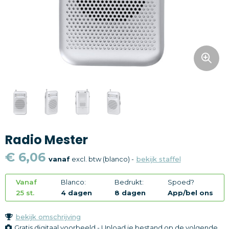
Snoepgoed
Home en living
Health en wellness
Kantoorartikelen
Gadgets
Radio Mester
Textiel
€ 6,06
vanaf
excl. btw (blanco) -
bekijk staffel
Thema
Vanaf
Blanco:
Bedrukt:
Spoed?
Merken
25 st.
4 dagen
8 dagen
App/bel ons
bekijk omschrijving
Gratis digitaal voorbeeld - Upload je bestand op de volgende