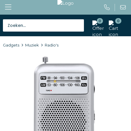
0
0
Bestsellers
Gadgets
Muziek
Radio's
Tassen
Caps en mutsen
Giveaways
Drinkwaren
Paraplu's
Outdoor en vrije tijd
Gereedschap en veiligheid