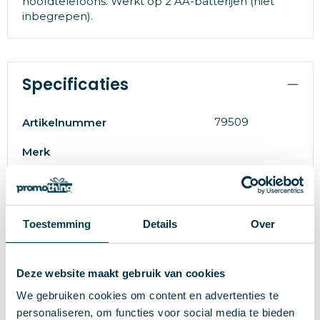
hoofdtelefoons. Werkt op 2 AA-batterijen (niet
inbegrepen).
Specificaties
79509
Artikelnummer
Merk
98 g
Gewicht
S/T
Maat
Toestemming
Details
Over
Zilver
Kleur
12.6 cm
Hoogte
Deze website maakt gebruik van cookies
We gebruiken cookies om content en advertenties te
3 cm
Breedte
personaliseren, om functies voor social media te bieden