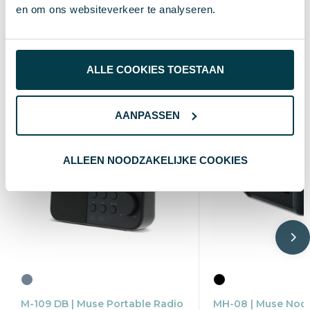
6.8 cm
Lengte
en om ons websiteverkeer te analyseren.
Wat anderen bekijken
ALLE COOKIES TOESTAAN
AANPASSEN
ALLEEN NOODZAKELIJKE COOKIES
M-109 DB | Muse Portable Radio
MH-08 | Muse Noo