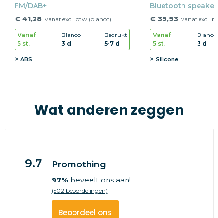
FM/DAB+
Bluetooth speaker
opwindmechanis
€ 41,28
€ 39,93
vanaf excl. btw (blanco)
vanaf excl. b
Vanaf
Blanco
Bedrukt
Vanaf
Blanco
5 st.
3 d
5-7 d
5 st.
3 d
ABS
Silicone
Wat anderen zeggen
9.7
Promothing
97%
beveelt ons aan!
(502 beoordelingen)
Beoordeel ons