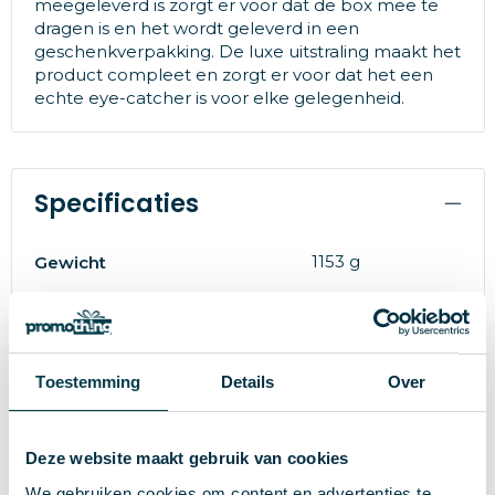
meegeleverd is zorgt er voor dat de box mee te
dragen is en het wordt geleverd in een
geschenkverpakking. De luxe uitstraling maakt het
product compleet en zorgt er voor dat het een
echte eye-catcher is voor elke gelegenheid.
Specificaties
1153 g
Gewicht
Toppoint
Merk
ABS
Materiaal
Toestemming
Details
Over
17648
Artikelnummer
Zwart
Kleur
Deze website maakt gebruik van cookies
10 cm
Hoogte
We gebruiken cookies om content en advertenties te