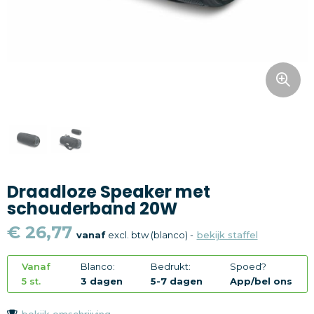
Snoepgoed
Home en living
Health en wellness
Kantoorartikelen
Gadgets
Draadloze Speaker met
Textiel
schouderband 20W
Thema
€ 26,77
vanaf
excl. btw (blanco) -
bekijk staffel
Merken
Vanaf
Blanco:
Bedrukt:
Spoed?
5 st.
3 dagen
5-7 dagen
App/bel ons
bekijk omschrijving