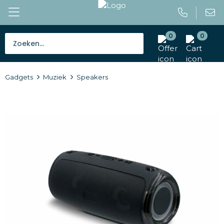
0
0
Bestsellers
Gadgets
Muziek
Speakers
Tassen
Caps en mutsen
Giveaways
Drinkwaren
Paraplu's
Outdoor en vrije tijd
Gereedschap en veiligheid