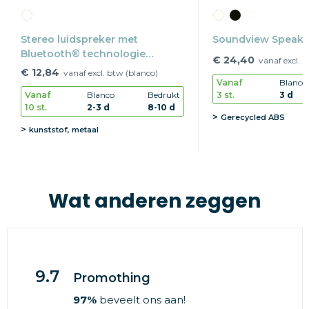
Stereo luidspreker met
Soundview Speake
Bluetooth® technologie
€ 24,40
vanaf excl. 
REFLECTS-NEW YORK
€ 12,84
vanaf excl. btw (blanco)
Vanaf
Blanco
3 st.
3 d
Vanaf
Blanco
Bedrukt
10 st.
2-3 d
8-10 d
Gerecycled ABS
kunststof, metaal
Wat anderen zeggen
9.7
Promothing
97%
beveelt ons aan!