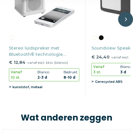
Stereo luidspreker met
Soundview Speake
Bluetooth® technologie
€ 24,40
vanaf excl. 
REFLECTS-NEW YORK
€ 12,84
vanaf excl. btw (blanco)
Vanaf
Blanco
3 st.
3 d
Vanaf
Blanco
Bedrukt
10 st.
2-3 d
8-10 d
Gerecycled ABS
kunststof, metaal
Wat anderen zeggen