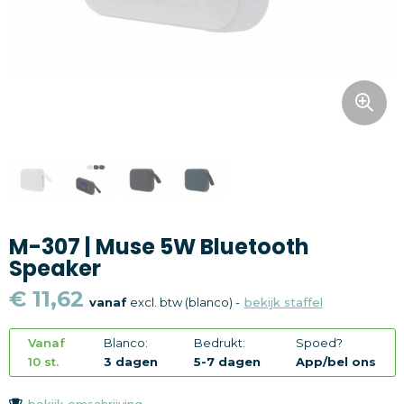
Snoepgoed
Home en living
Health en wellness
Kantoorartikelen
Gadgets
M-307 | Muse 5W Bluetooth
Textiel
Speaker
Thema
€ 11,62
vanaf
excl. btw (blanco) -
bekijk staffel
Merken
Vanaf
Blanco:
Bedrukt:
Spoed?
10 st.
3 dagen
5-7 dagen
App/bel ons
bekijk omschrijving