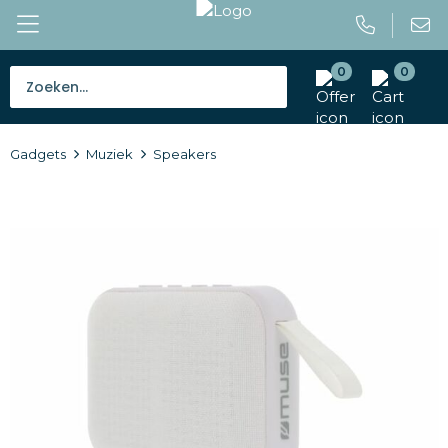
0
0
Bestsellers
Gadgets
Muziek
Speakers
Tassen
Caps en mutsen
Giveaways
Drinkwaren
Paraplu's
Outdoor en vrije tijd
Gereedschap en veiligheid