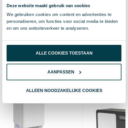
18194
Artikelnummer
Deze website maakt gebruik van cookies
We gebruiken cookies om content en advertenties te
Wit
Kleur
personaliseren, om functies voor social media te bieden
7.6 cm
Hoogte
en om ons websiteverkeer te analyseren.
11.8 cm
Breedte
3 cm
Lengte
ALLE COOKIES TOESTAAN
Wat anderen bekijken
AANPASSEN
ALLEEN NOODZAKELIJKE COOKIES