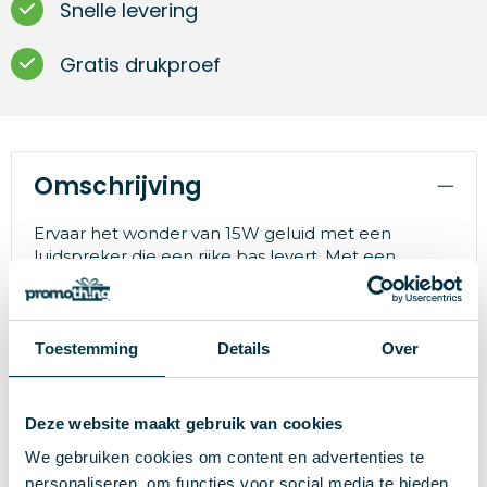
Snelle levering
Gratis drukproef
Omschrijving
Ervaar het wonder van 15W geluid met een
luidspreker die een rijke bas levert. Met een
ingebouwd LCD-scherm om nummergegevens
weer te geven en dubbele EQ-modi om aan je
geluidsvoorkeuren te voldoen. Geniet van tot wel
10 uur speeltijd dankzij de 3600mAh batterij.
Toestemming
Details
Over
Zorgvuldig gemaakt van gerecycled ABS plastic,
belichaamt het innovatie en duurzaamheid. Laad
hem op met de handige USB-C kabel in slechts 2
Deze website maakt gebruik van cookies
uur.
We gebruiken cookies om content en advertenties te
personaliseren, om functies voor social media te bieden