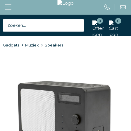
0
0
Bestsellers
Gadgets
Muziek
Speakers
Tassen
Caps en mutsen
Giveaways
Drinkwaren
Paraplu's
Outdoor en vrije tijd
Gereedschap en veiligheid