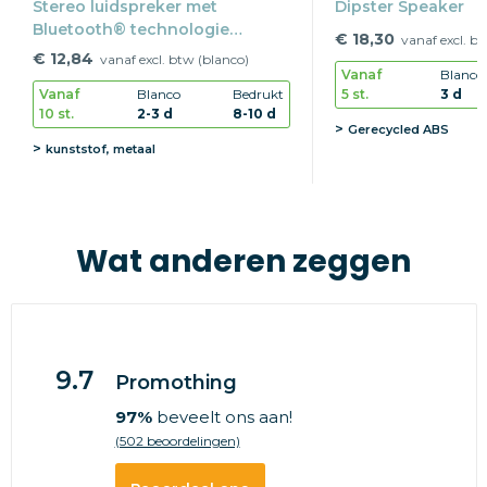
Stereo luidspreker met
Dipster Speaker
Bluetooth® technologie
€ 18,30
vanaf excl. b
REFLECTS-NEW YORK
€ 12,84
vanaf excl. btw (blanco)
Vanaf
Blanco
5 st.
3 d
Vanaf
Blanco
Bedrukt
10 st.
2-3 d
8-10 d
Gerecycled ABS
kunststof, metaal
Wat anderen zeggen
9.7
Promothing
97%
beveelt ons aan!
(502 beoordelingen)