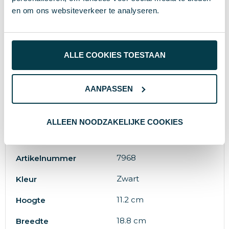
en om ons websiteverkeer te analyseren.
Specificaties
683 g
Gewicht
ALLE COOKIES TOESTAAN
Rupt
Merk
AANPASSEN
0 cm
Diameter
Gerecycled ABS
Materiaal
ALLEEN NOODZAKELIJKE COOKIES
5600893104400
EAN-code
7968
Artikelnummer
Zwart
Kleur
11.2 cm
Hoogte
18.8 cm
Breedte