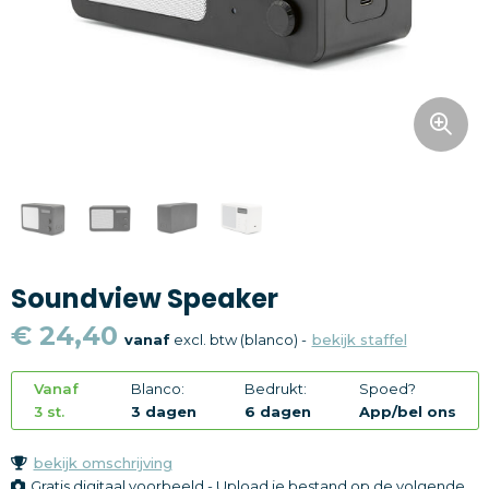
Snoepgoed
Home en living
Health en wellness
Kantoorartikelen
Gadgets
Soundview Speaker
Textiel
€ 24,40
vanaf
excl. btw (blanco) -
bekijk staffel
Thema
Vanaf
Blanco:
Bedrukt:
Spoed?
Merken
3 st.
3 dagen
6 dagen
App/bel ons
bekijk omschrijving
Gratis digitaal voorbeeld - Upload je bestand op de volgende