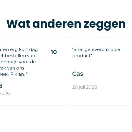
Wat anderen zeggen
aren erg kort dag
"Snel geleverd mooie
10
t bestellen van
product"
deautje voor de
ak van ons
Cas
el. Rik an..."
d
20 juli 2026
 2026