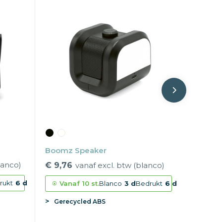
Boomz Speaker
lanco)
€ 9,76
vanaf excl. btw (blanco)
rukt
6 d
Vanaf
10 st.
Blanco
3 d
Bedrukt
6 d
Gerecycled ABS