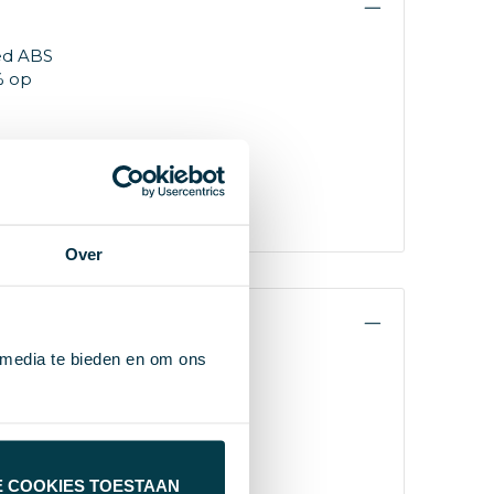
ed ABS
% op
e
emaakt
r een
tot 10
Over
 media te bieden en om ons
E COOKIES TOESTAAN