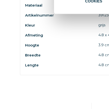
COOKIES
Gerec
Materiaal
39123
Artikelnummer
grijs
Kleur
4.8 x 
Afmeting
3.9 c
Hoogte
4.8 c
Breedte
4.8 c
Lengte