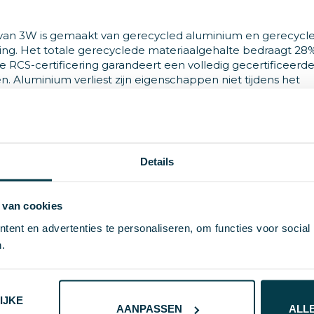
r van 3W is gemaakt van gerecycled aluminium en gerecycl
ring. Het totale gerecyclede materiaalgehalte bedraagt 28
De RCS-certificering garandeert een volledig gecertificeerd
. Aluminium verliest zijn eigenschappen niet tijdens het
recycled. Inclusief een gerecyclede type C oplaadkabel g
akt in FSC® mix-verpakking. De 500 mAh batterij zorgt voo
opgeladen in 2 uur. Met BT 5.0 voor een soepele verbinding 
jn vrij van PVC.
Details
 van cookies
ent en advertenties te personaliseren, om functies voor social
12142813
.
 g
 Peak
IJKE
AANPASSEN
ALL