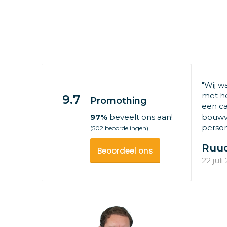
"Wij w
met he
9.7
Promothing
een ca
97%
beveelt ons aan!
bouwv
persone
(502 beoordelingen)
Ruu
Beoordeel ons
22 juli