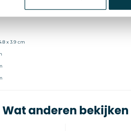
ycled aluminiumlegering
4.8 x 3.9 cm
m
m
m
Wat anderen bekijken