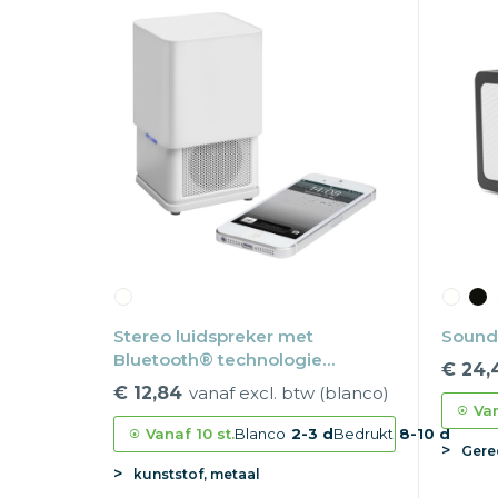
Stereo luidspreker met
Sound
Bluetooth® technologie
€ 24,
REFLECTS-NEW YORK
€ 12,84
vanaf excl. btw (blanco)
Va
Vanaf
10 st.
Blanco
2-3 d
Bedrukt
8-10 d
Gere
kunststof, metaal