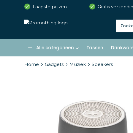
Laagste prijzen
Gratis verzendi
Alle categorieën
Tassen
Drinkwar
Home
Gadgets
Muziek
Speakers