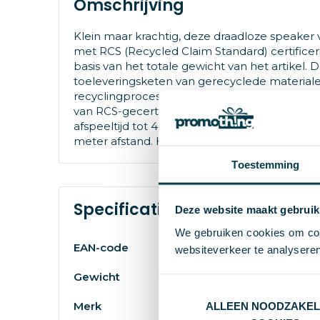
Omschrijving
Klein maar krachtig, deze draadloze speake
met RCS (Recycled Claim Standard) certifice
basis van het totale gewicht van het artikel. 
toeleveringsketen van gerecyclede materialen
recyclingproces en kan eindeloos worden ge
van RCS-gecertificeerd gerecycled TPE. Verp
afspeeltijd tot 4 uur en kan volledig worden 
meter afstand. Het artikel en de accessoires zi
Toestemming
Specificaties
Deze website maakt gebruik
We gebruiken cookies om cont
87146
EAN-code
websiteverkeer te analyseren
196.4
Gewicht
Swiss
Merk
ALLEEN NOODZAKEL