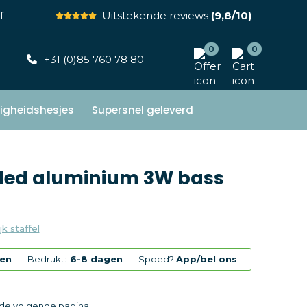
f
Uitstekende reviews
(9,8/10)
0
0
+31 (0)85 760 78 80
ligheidshesjes
Supersnel geleverd
cled aluminium 3W bass
jk staffel
gen
Bedrukt:
6-8 dagen
Spoed?
App/bel ons
p de volgende pagina