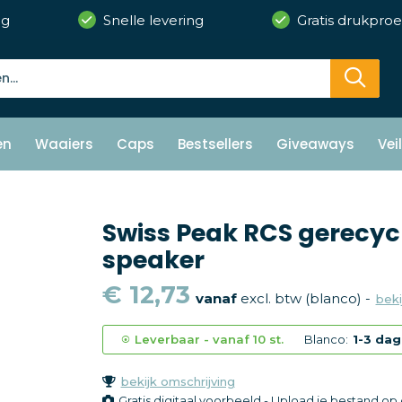
ng
Snelle levering
Gratis drukproe
en
Waaiers
Caps
Bestsellers
Giveaways
Vei
Swiss Peak RCS gerecy
speaker
€ 12,73
vanaf
excl. btw (blanco) -
beki
Leverbaar
-
vanaf
10 st.
Blanco:
1-3 da
bekijk omschrijving
Gratis digitaal voorbeeld - Upload je bestand o