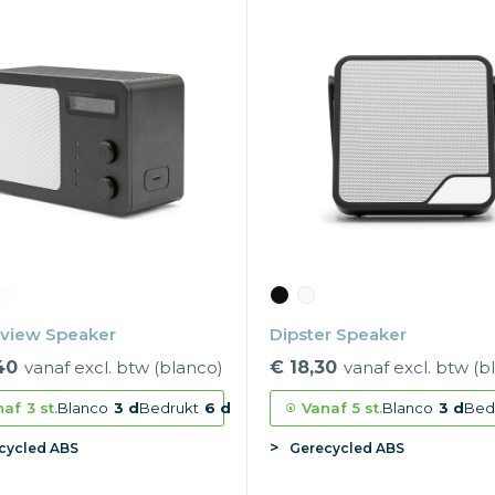
view Speaker
Dipster Speaker
40
vanaf excl. btw (blanco)
€ 18,30
vanaf excl. btw (b
naf
3 st.
Blanco
3 d
Bedrukt
6 d
Vanaf
5 st.
Blanco
3 d
Bed
cycled ABS
Gerecycled ABS