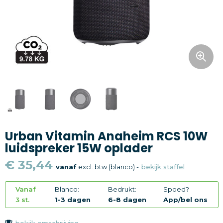
Snoepgoed
Home en living
Health en wellness
Kantoorartikelen
Gadgets
Urban Vitamin Anaheim RCS 10W
Textiel
luidspreker 15W oplader
Thema
€ 35,44
vanaf
excl. btw (blanco) -
bekijk staffel
Merken
Vanaf
Blanco:
Bedrukt:
Spoed?
3 st.
1-3 dagen
6-8 dagen
App/bel ons
bekijk omschrijving