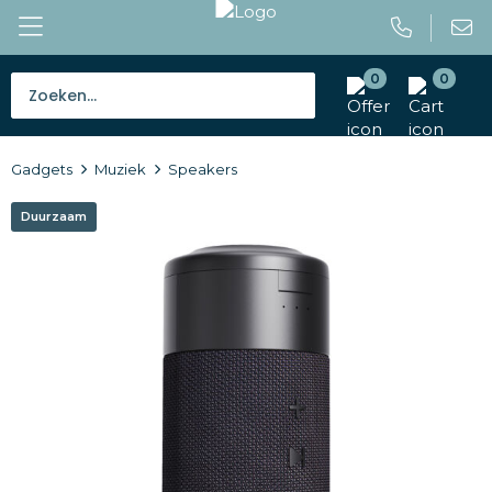
0
0
Bestsellers
Gadgets
Muziek
Speakers
Tassen
Duurzaam
Caps en mutsen
Giveaways
Drinkwaren
Paraplu's
Outdoor en vrije tijd
Gereedschap en veiligheid