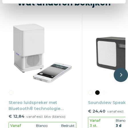
Wat anderen bekijken
Stereo luidspreker met
Soundview Speake
Bluetooth® technologie
€ 24,40
vanaf excl. 
REFLECTS-NEW YORK
€ 12,84
vanaf excl. btw (blanco)
Vanaf
Blanco
3 st.
3 d
Vanaf
Blanco
Bedrukt