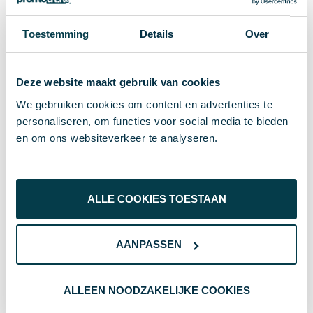
8714612177129
EAN-code
986 g
Toestemming
Details
Over
Gewicht
Urban Vitamin
Merk
Deze website maakt gebruik van cookies
Gerecycled ABS, rPET
Materiaal
We gebruiken cookies om content en advertenties te
42850
Artikelnummer
personaliseren, om functies voor social media te bieden
en om ons websiteverkeer te analyseren.
zwart
Kleur
8.6 x 8.6 x 17.1 cm
Afmeting
ALLE COOKIES TOESTAAN
17.1 cm
Hoogte
8.6 cm
Breedte
AANPASSEN
8.6 cm
Lengte
ALLEEN NOODZAKELIJKE COOKIES