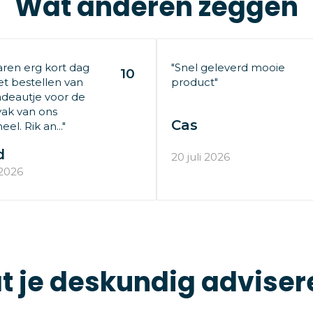
Wat anderen zeggen
aren erg kort dag
"Snel geleverd mooie
10
t bestellen van
product"
deautje voor de
ak van ons
Cas
el. Rik an..."
d
20 juli 2026
 2026
t je deskundig adviser