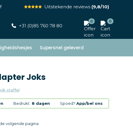
f
Uitstekende reviews
(9,8/10)
0
0
+31 (0)85 760 78 80
ligheidshesjes
Supersnel geleverd
dapter Joks
ijk staffel
en
Bedrukt:
8 dagen
Spoed?
App/bel ons
p de volgende pagina