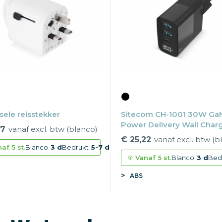
sele reisstekker
Sitecom CH-1001 30W Ga
Power Delivery Wall Char
57
vanaf excl. btw (blanco)
with LED display
€ 25,22
vanaf excl. btw (b
naf
5 st.
Blanco
3 d
Bedrukt
5-7 d
Vanaf
5 st.
Blanco
3 d
Bed
ABS