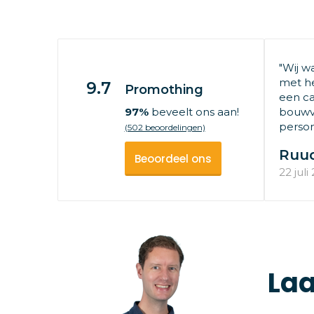
"Wij w
met he
9.7
Promothing
een ca
97%
beveelt ons aan!
bouwv
persone
(502 beoordelingen)
Ruu
Beoordeel ons
22 juli
Laa