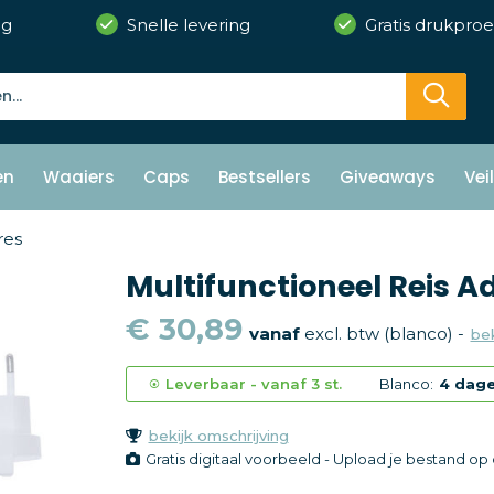
ng
Snelle levering
Gratis drukproe
en
Waaiers
Caps
Bestsellers
Giveaways
Vei
res
Multifunctioneel Reis A
€ 30,89
vanaf
excl. btw (blanco) -
bek
Leverbaar
-
vanaf
3 st.
Blanco:
4 dag
bekijk omschrijving
Gratis digitaal voorbeeld - Upload je bestand o