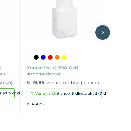
N
Xoopar Ice-G 65W GaN
ger
stroomadapter
lanco)
€ 19,89
vanaf excl. btw (blanco)
rukt
5-7 d
Vanaf
5 st.
Blanco
3 d
Bedrukt
5-7 d
R-ABS