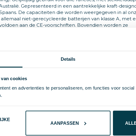
 Australië. Gepresenteerd in een aantrekkelijke kraft-design
 Spaans. De capaciteiten die worden weergegeven in al on
n allemaal niet-gerecycleerde batterijen van klasse A, met 
 voldoen aan de CE-voorschriften. Bovendien worden ze
vereenstemming met de volgende veiligheidseisen:
n de powerbank. Compleet ontladingsbeveiligingssysteem, 
lokkeersysteem om kortsluiting te voorkomen. Systeem v
g met de capaciteit van het doelapparaat.
Details
 van cookies
ent en advertenties te personaliseren, om functies voor social
.
IJKE
AANPASSEN
ALL
5W. Magnetisch. Power Bank 10000 mAh