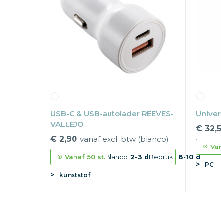
USB-C & USB-autolader REEVES-
Univer
VALLEJO
€ 32,
€ 2,90
vanaf excl. btw (blanco)
Va
Vanaf
50 st.
Blanco
2-3 d
Bedrukt
8-10 d
PC
kunststof