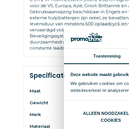
voor de VS, Europa, Azië, Groot-Brittannië en
Gebruiksaanwijzing beschikbaar in Engels en
externe hulpbatterijen zijn reëel, ze bevatte
levensduur van minstens 500 oplaadcycli, en
vervaardigd volgens de RoHS-normen en in o
Beveiligingssysteem tegen overbelasting va
duurzaamheid van de powerbank vergroot. B
constante laadoverdracht, in overeenstemmin
Toestemming
Specificaties
Deze website maakt gebruik
We gebruiken cookies om cont
websiteverkeer te analyseren
S/T
Maat
300 g
Gewicht
ALLEEN NOODZAKEL
Merk
COOKIES
Draadloos Oplader 1
Materiaal