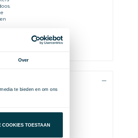
doos.
ze
een
dat de
oor
Over
 media te bieden en om ons
E COOKIES TOESTAAN