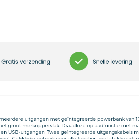
Gratis verzending
Snelle levering
et meerdere uitgangen met geïntegreerde powerbank van 1
met groot merkoppervlak. Draadloze oplaadfunctie met m
g en USB-uitgangen. Twee geïntegreerde uitgangskabels m
g). Gelijktijdig gebruik voor alle functies, met stekkeradap