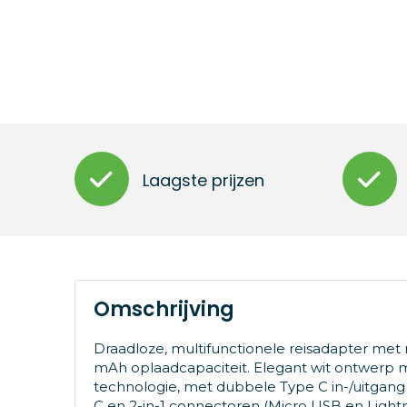
Laagste prijzen
Omschrijving
Draadloze, multifunctionele reisadapter m
mAh oplaadcapaciteit. Elegant wit ontwerp 
technologie, met dubbele Type C in-/uitgan
C en 2-in-1 connectoren (Micro USB en Lightnin