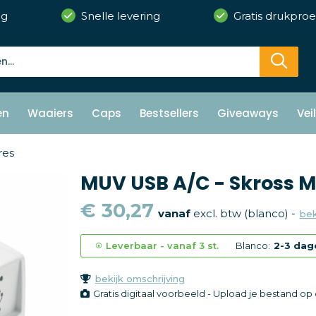
ng
Snelle levering
Gratis drukproe
en
Waaiers
Caps
Bestsellers
Giveaways
Vei
res
MUV USB A/C - Skross 
€ 30,27
vanaf
excl. btw (blanco) -
bek
Leverbaar
-
vanaf
3 st.
Blanco:
2-3 dag
bekijk omschrijving
Gratis digitaal voorbeeld - Upload je bestand o