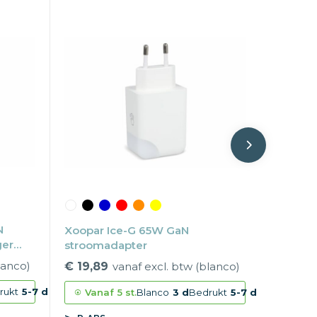
N
Xoopar Ice-G 65W GaN
ger
stroomadapter
lanco)
€ 19,89
vanaf excl. btw (blanco)
rukt
5-7 d
Vanaf
5 st.
Blanco
3 d
Bedrukt
5-7 d