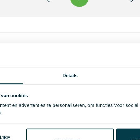
met 15W USB Type-C en 12W Type- A poorten.
Details
 van cookies
0.49
ent en advertenties te personaliseren, om functies voor social
.
192 g
Skross
IJKE