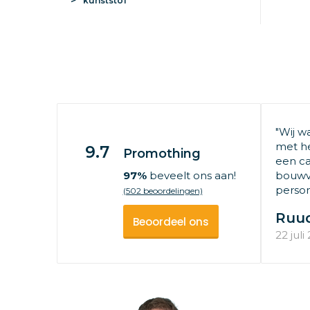
kunststof
"Wij w
met he
9.7
Promothing
een ca
97%
beveelt ons aan!
bouwv
persone
(502 beoordelingen)
Ruu
Beoordeel ons
22 juli