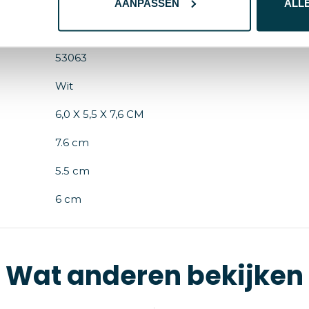
ABS
AANPASSEN
ALL
8719941065048
53063
Wit
6,0 X 5,5 X 7,6 CM
7.6 cm
5.5 cm
6 cm
Wat anderen bekijken