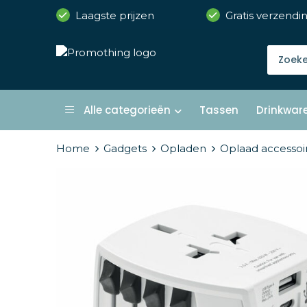
Laagste prijzen
Gratis verzendi
Alle categorieën
Tassen
Drinkwar
Home
Gadgets
Opladen
Oplaad accessoi