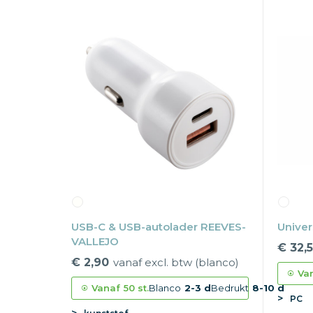
USB-C & USB-autolader REEVES-
Univer
VALLEJO
€ 32,
€ 2,90
vanaf excl. btw (blanco)
Va
Vanaf
50 st.
Blanco
2-3 d
Bedrukt
8-10 d
PC