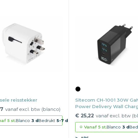
sele reisstekker
Sitecom CH-1001 30W Ga
Power Delivery Wall Char
57
vanaf excl. btw (blanco)
with LED display
€ 25,22
vanaf excl. btw (b
naf
5 st.
Blanco
3 d
Bedrukt
5-7 d
Vanaf
5 st.
Blanco
3 d
Bed