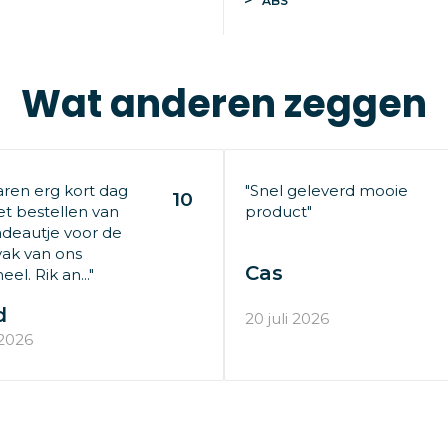
ABS
Wat anderen zeggen
aren erg kort dag
"Snel geleverd mooie
10
t bestellen van
product"
deautje voor de
ak van ons
Cas
el. Rik an..."
d
20 juli 2026
 2026