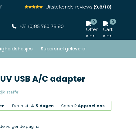
f
Uitstekende reviews
(9,8/10)
0
0
+31 (0)85 760 78 80
ligheidshesjes
Supersnel geleverd
MUV USB A/C adapter
ijk staffel
en
Bedrukt:
4-5 dagen
Spoed?
App/bel ons
p de volgende pagina