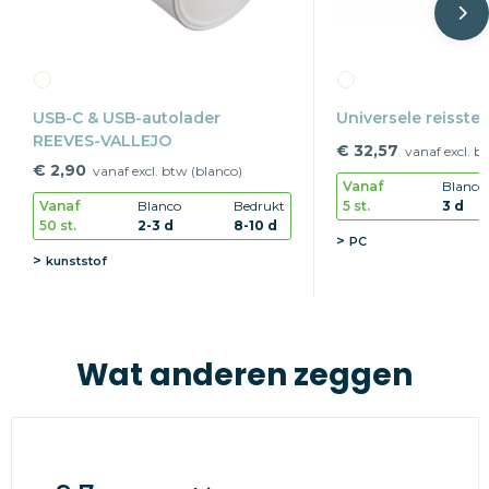
USB-C & USB-autolader
Universele reisste
REEVES-VALLEJO
€ 32,57
vanaf excl. b
€ 2,90
vanaf excl. btw (blanco)
Vanaf
Blanco
5 st.
3 d
Vanaf
Blanco
Bedrukt
50 st.
2-3 d
8-10 d
PC
kunststof
Wat anderen zeggen