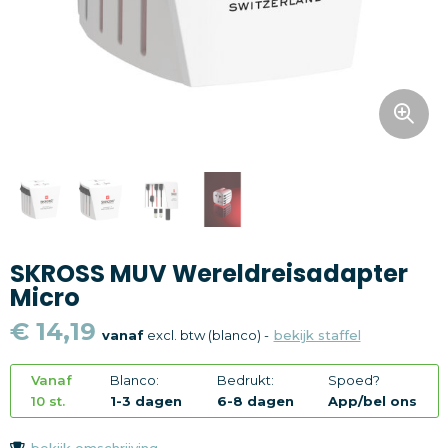
Snoepgoed
Home en living
Health en wellness
Kantoorartikelen
Gadgets
SKROSS MUV Wereldreisadapter
Textiel
Micro
Thema
€ 14,19
vanaf
excl. btw (blanco) -
bekijk staffel
Merken
Vanaf
Blanco:
Bedrukt:
Spoed?
10 st.
1-3 dagen
6-8 dagen
App/bel ons
bekijk omschrijving