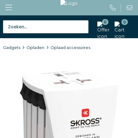
0
0
Bestsellers
Gadgets
Opladen
Oplaad accessoires
Tassen
Caps en mutsen
Giveaways
Drinkwaren
Paraplu's
Outdoor en vrije tijd
Gereedschap en veiligheid