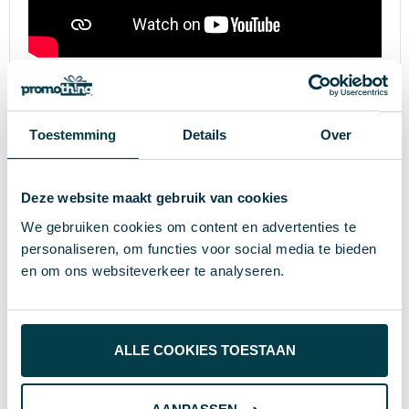
Specificaties
Toestemming
Details
Over
42801
Artikelnummer
Deze website maakt gebruik van cookies
PC
Materiaal
We gebruiken cookies om content en advertenties te
personaliseren, om functies voor social media te bieden
139 g
Gewicht
en om ons websiteverkeer te analyseren.
7640326820369
EAN-code
Skross
Merk
ALLE COOKIES TOESTAAN
wit
Kleur