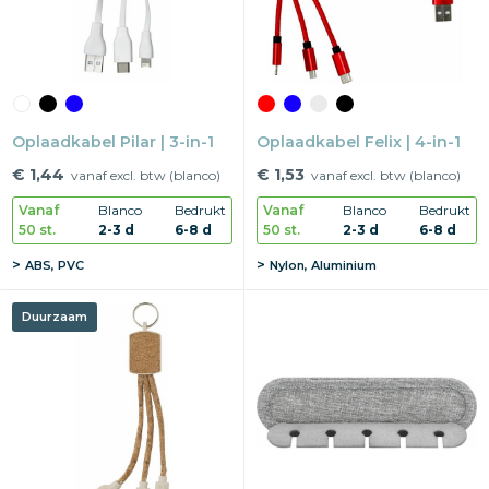
Oplaadkabel Pilar | 3-in-1
Oplaadkabel Felix | 4-in-1
€ 1,44
€ 1,53
vanaf excl. btw (blanco)
vanaf excl. btw (blanco)
Vanaf
Blanco
Bedrukt
Vanaf
Blanco
Bedrukt
50 st.
2-3 d
6-8 d
50 st.
2-3 d
6-8 d
ABS, PVC
Nylon, Aluminium
Duurzaam