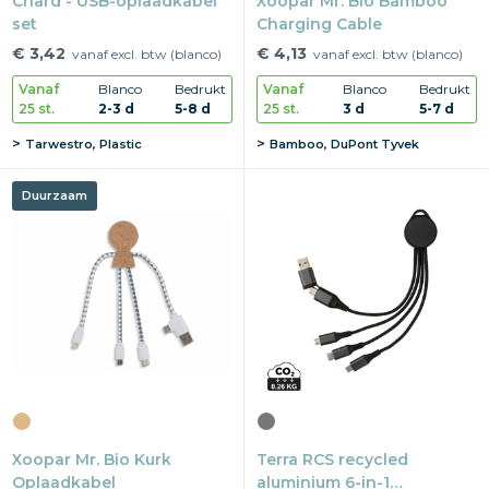
Chard - USB-oplaadkabel
Xoopar Mr. Bio Bamboo
set
Charging Cable
€ 3,42
€ 4,13
vanaf excl. btw (blanco)
vanaf excl. btw (blanco)
Vanaf
Blanco
Bedrukt
Vanaf
Blanco
Bedrukt
25 st.
2-3 d
5-8 d
25 st.
3 d
5-7 d
Tarwestro, Plastic
Bamboo, DuPont Tyvek
Duurzaam
Xoopar Mr. Bio Kurk
Terra RCS recycled
Oplaadkabel
aluminium 6-in-1