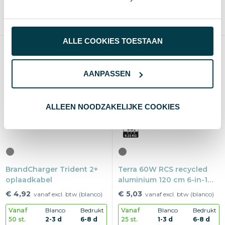
50 st.
2-3 d
6-8 d
25 st.
2-3 d
8-10 d
Nylon, Aluminium, rPET
kunststof, metaal
ALLE COOKIES TOESTAAN
AANPASSEN
ALLEEN NOODZAKELIJKE COOKIES
BrandCharger Trident 2+
Terra 60W RCS recycled
oplaadkabel
aluminium 120 cm 6-in-1
kabel
€ 4,92
€ 5,03
vanaf excl. btw (blanco)
vanaf excl. btw (blanco)
Vanaf
Blanco
Bedrukt
Vanaf
Blanco
Bedrukt
50 st.
2-3 d
6-8 d
25 st.
1-3 d
6-8 d