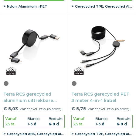
Nylon, Aluminium, rPET
Gerecycled TPE, Gerecycled Aluminium
Terra RCS gerecycled
Terra RCS gerecycled PET
aluminium uittrekbare
3 meter 4-in-1 kabel
60W 6-in-1-kabel
€ 5,03
€ 5,75
vanaf excl. btw (blanco)
vanaf excl. btw (blanco)
Vanaf
Blanco
Bedrukt
Vanaf
Blanco
Bedrukt
25 st.
1-3 d
6-8 d
25 st.
1-3 d
6-8 d
Gerecycled ABS, Gerecycled aluminiumlegering
Gerecycled TPE, Gerecycled aluminiumlegering