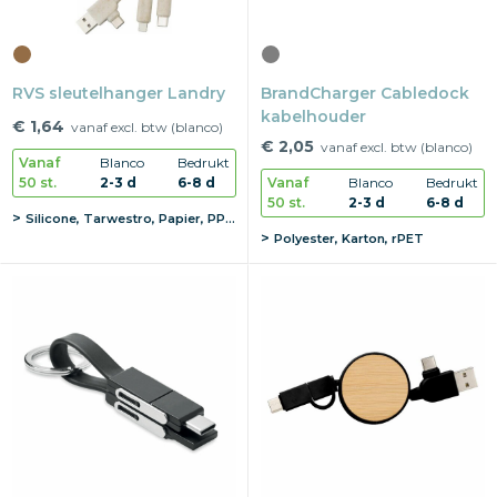
RVS sleutelhanger Landry
BrandCharger Cabledock
kabelhouder
€ 1,64
vanaf excl. btw (blanco)
€ 2,05
vanaf excl. btw (blanco)
Vanaf
Blanco
Bedrukt
50 st.
2-3 d
6-8 d
Vanaf
Blanco
Bedrukt
50 st.
2-3 d
6-8 d
Silicone, Tarwestro, Papier, PP, ABS, Kurk, RVS
Polyester, Karton, rPET