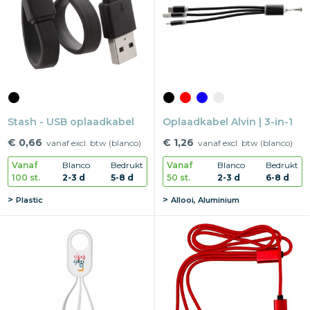
Snoepgoed
Home en living
Health en wellness
Stash - USB oplaadkabel
Kantoorartikelen
Oplaadkabel Alvin | 3-in-1
€ 0,66
€ 1,26
vanaf excl. btw (blanco)
vanaf excl. btw (blanco)
Gadgets
Vanaf
Blanco
Bedrukt
Vanaf
Blanco
Bedrukt
100 st.
2-3 d
5-8 d
50 st.
2-3 d
6-8 d
Textiel
Plastic
Allooi, Aluminium
Thema
Merken