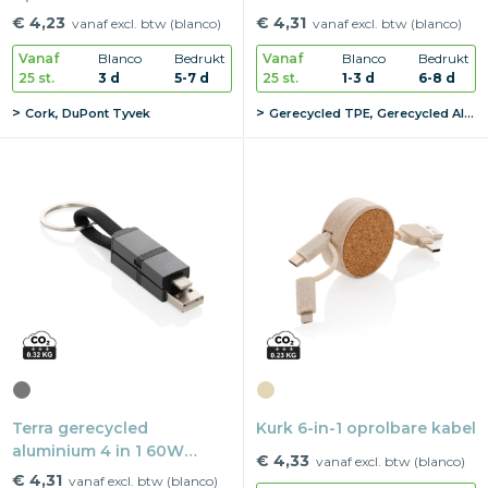
oplaadkabel
€ 4,23
€ 4,31
vanaf excl. btw (blanco)
vanaf excl. btw (blanco)
Vanaf
Blanco
Bedrukt
Vanaf
Blanco
Bedrukt
25 st.
3 d
5-7 d
25 st.
1-3 d
6-8 d
Cork, DuPont Tyvek
Gerecycled TPE, Gerecycled Aluminium
Terra gerecycled
Kurk 6-in-1 oprolbare kabel
aluminium 4 in 1 60W
€ 4,33
vanaf excl. btw (blanco)
snellaadkabel
€ 4,31
vanaf excl. btw (blanco)