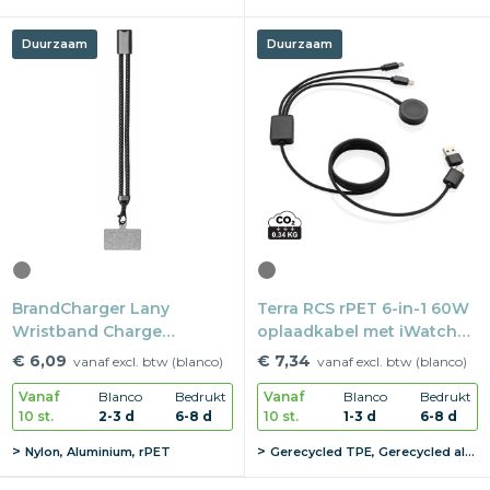
Duurzaam
Duurzaam
BrandCharger Lany
Terra RCS rPET 6-in-1 60W
Wristband Charge
oplaadkabel met iWatch
oplaadkabel
lader
€ 6,09
€ 7,34
vanaf excl. btw (blanco)
vanaf excl. btw (blanco)
Vanaf
Blanco
Bedrukt
Vanaf
Blanco
Bedrukt
10 st.
2-3 d
6-8 d
10 st.
1-3 d
6-8 d
Nylon, Aluminium, rPET
Gerecycled TPE, Gerecycled aluminiumlegering