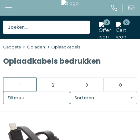
0
0
Bestsellers
Gadgets
Opladen
Oplaadkabels
Tassen
Oplaadkabels bedrukken
Caps en mutsen
Giveaways
1
2
Drinkwaren
Filters
Paraplu's
Outdoor en vrije tijd
Gereedschap en veiligheid