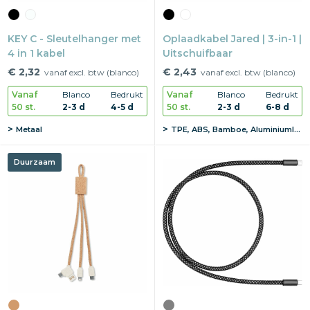
KEY C - Sleutelhanger met
Oplaadkabel Jared | 3-in-1 |
4 in 1 kabel
Uitschuifbaar
€ 2,32
€ 2,43
vanaf excl. btw (blanco)
vanaf excl. btw (blanco)
Vanaf
Blanco
Bedrukt
Vanaf
Blanco
Bedrukt
50 st.
2-3 d
4-5 d
50 st.
2-3 d
6-8 d
Metaal
TPE, ABS, Bamboe, Aluminiumlegering verchroomd
Duurzaam