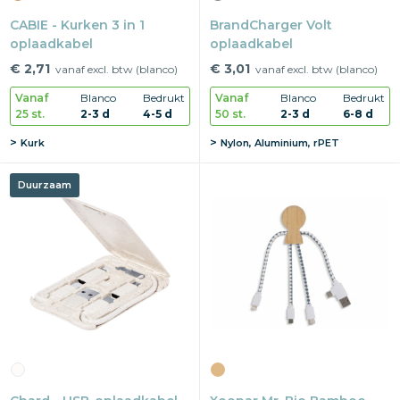
CABIE - Kurken 3 in 1
BrandCharger Volt
oplaadkabel
oplaadkabel
€ 2,71
€ 3,01
vanaf excl. btw (blanco)
vanaf excl. btw (blanco)
Vanaf
Blanco
Bedrukt
Vanaf
Blanco
Bedrukt
25 st.
2-3 d
4-5 d
50 st.
2-3 d
6-8 d
Kurk
Nylon, Aluminium, rPET
Duurzaam