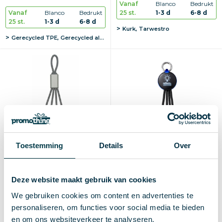
Vanaf
Blanco
Bedrukt
25 st.
1-3 d
6-8 d
Vanaf
Blanco
Bedrukt
25 st.
1-3 d
6-8 d
Kurk, Tarwestro
Gerecycled TPE, Gerecycled aluminiumlegering
Toestemming
Details
Over
Deze website maakt gebruik van cookies
BrandCharger Trident 2
3-in-1 oplaadkabel met
oplaadkabel
licht REEVES-PUHALANI
We gebruiken cookies om content en advertenties te
€ 4,80
€ 4,81
vanaf excl. btw (blanco)
vanaf excl. btw (blanco)
personaliseren, om functies voor social media te bieden
en om ons websiteverkeer te analyseren.
Vanaf
Blanco
Bedrukt
Vanaf
Blanco
Bedrukt