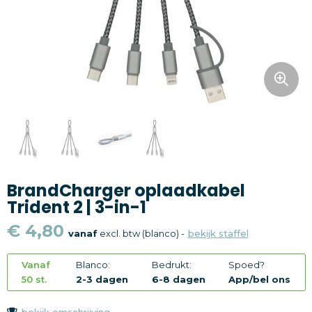
Snoepgoed
Home en living
Health en wellness
Kantoorartikelen
Gadgets
BrandCharger oplaadkabel
Textiel
Trident 2 | 3-in-1
Thema
€ 4,80
vanaf
excl. btw (blanco) -
bekijk staffel
Merken
Vanaf
Blanco:
Bedrukt:
Spoed?
50 st.
2-3 dagen
6-8 dagen
App/bel ons
bekijk omschrijving