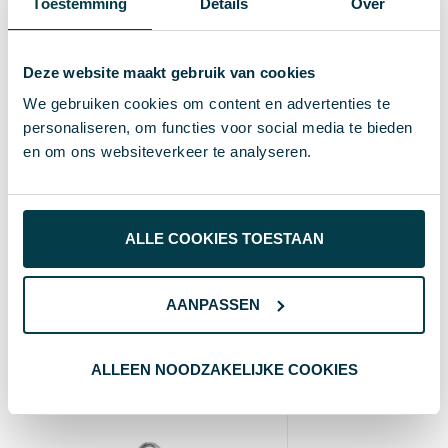
EAN-code
Toestemming
Details
Over
35 g
Gewicht
Deze website maakt gebruik van cookies
BrandCharger
Merk
We gebruiken cookies om content en advertenties te
gun metal
Kleur
personaliseren, om functies voor social media te bieden
en om ons websiteverkeer te analyseren.
Standaard uitvoering
Soort
19 cm
Hoogte
ALLE COOKIES TOESTAAN
1 cm
Breedte
19 cm
Lengte
AANPASSEN
Wat anderen bekijken
ALLEEN NOODZAKELIJKE COOKIES