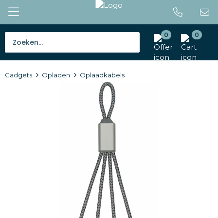
0
0
Bestsellers
Gadgets
Opladen
Oplaadkabels
Tassen
Caps en mutsen
Giveaways
Drinkwaren
Paraplu's
Outdoor en vrije tijd
Gereedschap en veiligheid