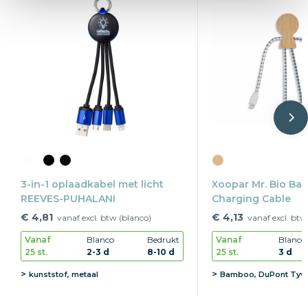
3-in-1 oplaadkabel met licht
Xoopar Mr. Bio B
REEVES-PUHALANI
Charging Cable
€ 4,81
€ 4,13
vanaf excl. btw (blanco)
vanaf excl. btw
Vanaf
Blanco
Bedrukt
Vanaf
Blanco
25 st.
2-3 d
8-10 d
25 st.
3 d
kunststof, metaal
Bamboo, DuPont Tyv