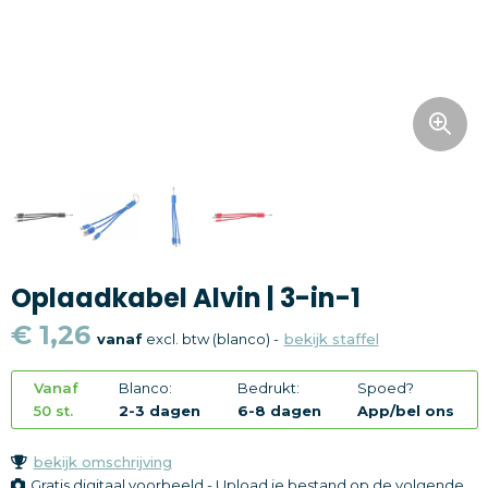
Snoepgoed
Home en living
Health en wellness
Kantoorartikelen
Gadgets
Oplaadkabel Alvin | 3-in-1
Textiel
€ 1,26
vanaf
excl. btw (blanco) -
bekijk staffel
Thema
Vanaf
Blanco:
Bedrukt:
Spoed?
Merken
50 st.
2-3 dagen
6-8 dagen
App/bel ons
bekijk omschrijving
Gratis digitaal voorbeeld - Upload je bestand op de volgende