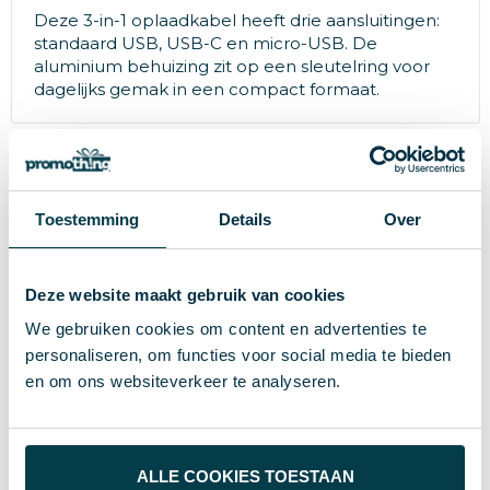
Deze 3-in-1 oplaadkabel heeft drie aansluitingen:
standaard USB, USB-C en micro-USB. De
aluminium behuizing zit op een sleutelring voor
dagelijks gemak in een compact formaat.
Specificaties
Toestemming
Details
Over
14.952
Inhoud
Deze website maakt gebruik van cookies
34646
Artikelnummer
We gebruiken cookies om content en advertenties te
Allooi, Aluminium
Materiaal
personaliseren, om functies voor social media te bieden
en om ons websiteverkeer te analyseren.
# Geen maat
Maat
8719446052291
EAN-code
19 g
Gewicht
ALLE COOKIES TOESTAAN