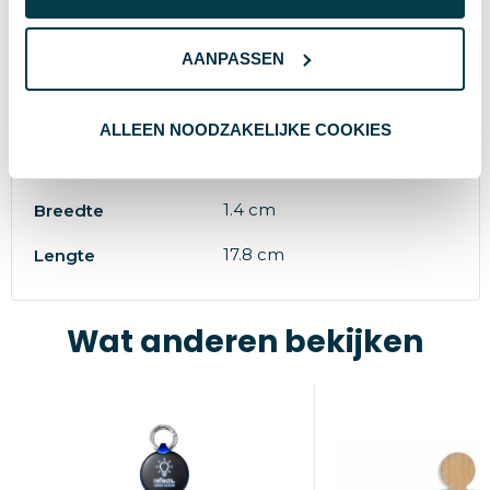
IMPRESSION
Merk
AANPASSEN
zwart
Kleur
Standaard uitvoering
Soort
ALLEEN NOODZAKELIJKE COOKIES
0.6 cm
Hoogte
1.4 cm
Breedte
17.8 cm
Lengte
Wat anderen bekijken