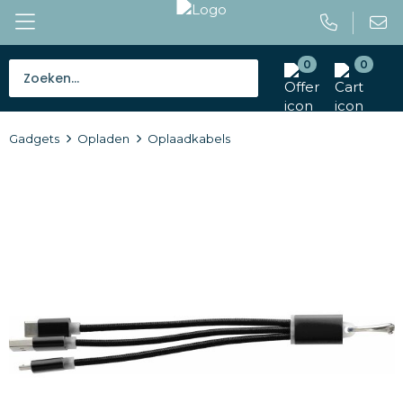
0
0
Bestsellers
Gadgets
Opladen
Oplaadkabels
Tassen
Caps en mutsen
Giveaways
Drinkwaren
Paraplu's
Outdoor en vrije tijd
Gereedschap en veiligheid