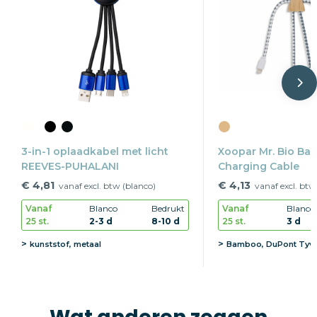
3-in-1 oplaadkabel met licht
Xoopar Mr. Bio B
REEVES-PUHALANI
Charging Cable
€ 4,81
€ 4,13
vanaf excl. btw (blanco)
vanaf excl. btw
Vanaf
Blanco
Bedrukt
Vanaf
Blanco
25 st.
2-3 d
8-10 d
25 st.
3 d
kunststof, metaal
Bamboo, DuPont Tyv