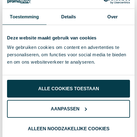
Specificaties
Toestemming
Details
Over
25 g
Gewicht
Deze website maakt gebruik van cookies
Xoopar
Merk
We gebruiken cookies om content en advertenties te
personaliseren, om functies voor social media te bieden
Bamboo, DuPont Tyvek
Materiaal
en om ons websiteverkeer te analyseren.
18514
Artikelnummer
Natuur
Kleur
ALLE COOKIES TOESTAAN
1 cm
Hoogte
25.5 cm
Breedte
AANPASSEN
15 cm
Lengte
ALLEEN NOODZAKELIJKE COOKIES