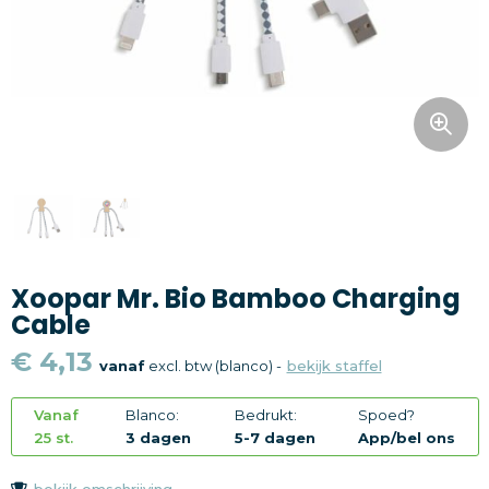
Snoepgoed
Home en living
Health en wellness
Kantoorartikelen
Gadgets
Xoopar Mr. Bio Bamboo Charging
Textiel
Cable
Thema
€ 4,13
vanaf
excl. btw (blanco) -
bekijk staffel
Merken
Vanaf
Blanco:
Bedrukt:
Spoed?
25 st.
3 dagen
5-7 dagen
App/bel ons
bekijk omschrijving