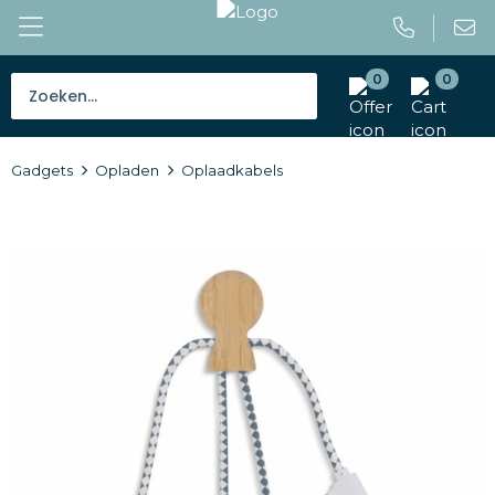
0
0
Bestsellers
Gadgets
Opladen
Oplaadkabels
Tassen
Caps en mutsen
Giveaways
Drinkwaren
Paraplu's
Outdoor en vrije tijd
Gereedschap en veiligheid