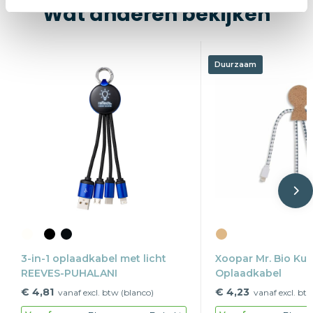
Wat anderen bekijken
Duurzaam
3-in-1 oplaadkabel met licht
Xoopar Mr. Bio Kur
REEVES-PUHALANI
Oplaadkabel
€ 4,81
€ 4,23
vanaf excl. btw (blanco)
vanaf excl. bt