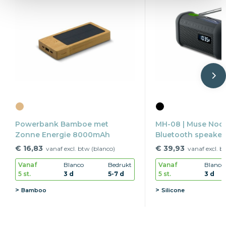
Powerbank Bamboe met
MH-08 | Muse Noo
Zonne Energie 8000mAh
Bluetooth speaker
opwindmechanis
€ 16,83
€ 39,93
vanaf excl. btw (blanco)
vanaf excl. b
Vanaf
Blanco
Bedrukt
Vanaf
Blanco
5 st.
3 d
5-7 d
5 st.
3 d
Bamboo
Silicone