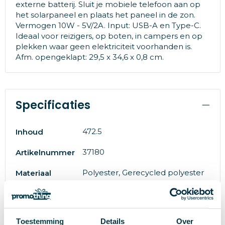
externe batterij. Sluit je mobiele telefoon aan op
het solarpaneel en plaats het paneel in de zon.
Vermogen 10W - 5V/2A. Input: USB-A en Type-C.
Ideaal voor reizigers, op boten, in campers en op
plekken waar geen elektriciteit voorhanden is.
Afm. opengeklapt: 29,5 x 34,6 x 0,8 cm.
Specificaties
472.5
Inhoud
37180
Artikelnummer
Polyester, Gerecycled polyester
Materiaal
# Geen maat
Maat
8785260212340
EAN-code
Toestemming
Details
Over