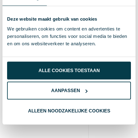
371 g
Gewicht
Merk
Deze website maakt gebruik van cookies
We gebruiken cookies om content en advertenties te
zwart
Kleur
personaliseren, om functies voor social media te bieden
Standaard uitvoering
en om ons websiteverkeer te analyseren.
Soort
1 cm
Hoogte
17.5 cm
Breedte
ALLE COOKIES TOESTAAN
27 cm
Lengte
AANPASSEN
Wat anderen bekijken
ALLEEN NOODZAKELIJKE COOKIES