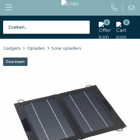
0
0
Bestsellers
Gadgets
Opladen
Solar opladers
Tassen
Duurzaam
Caps en mutsen
Giveaways
Drinkwaren
Paraplu's
Outdoor en vrije tijd
Gereedschap en veiligheid