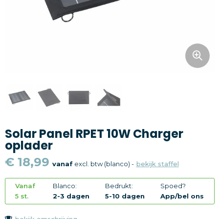
Snoepgoed
Home en living
Health en wellness
Kantoorartikelen
Gadgets
Solar Panel RPET 10W Charger
Textiel
oplader
Thema
€ 18,99
vanaf
excl. btw (blanco) -
bekijk staffel
Merken
Vanaf
Blanco:
Bedrukt:
Spoed?
5 st.
2-3 dagen
5-10 dagen
App/bel ons
bekijk omschrijving