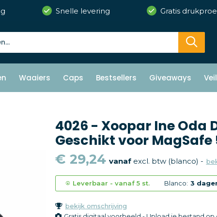
ng
Snelle levering
Gratis drukproe
en
Waaiers
Caps
Bestsellers
Giveaways
Vei
4026 - Xoopar Ine Oda
Geschikt voor MagSafe
€ 29,24
vanaf
excl. btw (blanco) -
bek
Leverbaar
-
vanaf
5 st.
Blanco:
3 dage
bekijk omschrijving
Gratis digitaal voorbeeld - Upload je bestand o