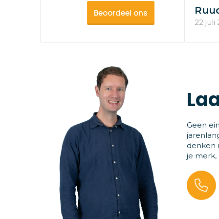
Ruu
Beoordeel ons
22 juli
Laa
Geen ein
jarenlan
denken m
je merk,