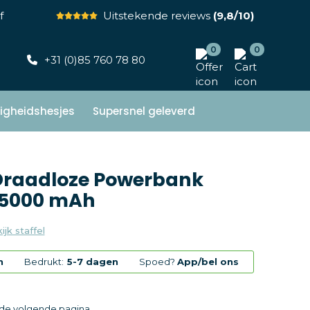
f
Uitstekende reviews
(9,8/10)
0
0
+31 (0)85 760 78 80
ligheidshesjes
Supersnel geleverd
 Draadloze Powerbank
 5000 mAh
ijk staffel
n
Bedrukt:
5-7 dagen
Spoed?
App/bel ons
p de volgende pagina