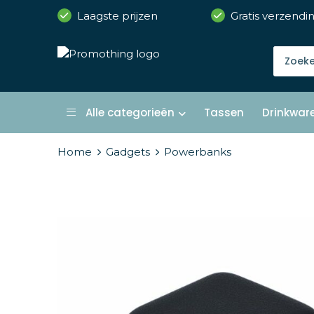
Laagste prijzen
Gratis verzendi
Alle categorieën
Tassen
Drinkwar
Home
Gadgets
Powerbanks