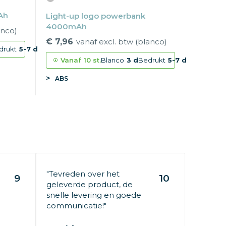
Ah
Light-up logo powerbank
4000mAh
anco)
€ 7,96
vanaf excl. btw (blanco)
drukt
5-7 d
Vanaf
10 st.
Blanco
3 d
Bedrukt
5-7 d
ABS
"Tevreden over het
9
10
geleverde product, de
snelle levering en goede
communicatie!"