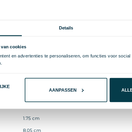
 perfect voor onderweg.
Details
100 g
 van cookies
ent en advertenties te personaliseren, om functies voor social
Xoopar
.
Recycled leather
30471
IJKE
AANPASSEN
ALL
Zwart
6.6 cm
1.75 cm
8.05 cm