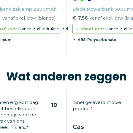
bank zaklamp 2200mAh
Blade Powerbank 5000m
7
vanaf excl. btw (blanco)
€ 7,56
vanaf excl. btw (bl
naf
25 st.
Blanco
3 d
Bedrukt
5-7 d
Vanaf
10 st.
Blanco
3 d
Be
inium
ABS, Polycarbonate
Wat anderen zeggen
aren erg kort dag
"Snel geleverd mooie
10
t bestellen van
product"
deautje voor de
ak van ons
Cas
el. Rik an..."