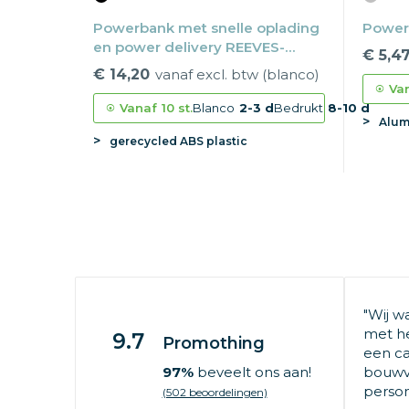
Powerbank met snelle oplading
Power
en power delivery REEVES-
€ 5,4
PULSEXPRESS 10
€ 14,20
vanaf excl. btw (blanco)
Va
Vanaf
10 st.
Blanco
2-3 d
Bedrukt
8-10 d
Alum
gerecycled ABS plastic
"Wij w
met he
9.7
Promothing
een ca
97%
beveelt ons aan!
bouwv
persone
(502 beoordelingen)