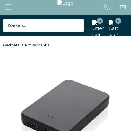
0
0
Bestsellers
Gadgets
Powerbanks
Tassen
Caps en mutsen
Giveaways
Drinkwaren
Paraplu's
Outdoor en vrije tijd
Gereedschap en veiligheid