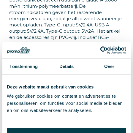
mAh lithium-polymeerbatterij. De
stroomindicatoren geven het resterende
energieniveau aan, zodat je altijd weet wanneer je
moet opladen. Type-C Input: 5V/2.4A; USB A-
output: 5V/2.4A, Type-C output: 5V/2A. Het artikel
en de accessoires zijn PVC-vrij. Inclusief RCS-
gecertificeerde gerecyclede TPE-oplaadkabel.
Verpakt in FSC® mix verpakking.
Toestemming
Details
Over
Specificaties
Deze website maakt gebruik van cookies
Gerecycled ABS
Materiaal
We gebruiken cookies om content en advertenties te
personaliseren, om functies voor social media te bieden
162.9 g
Gewicht
en om ons websiteverkeer te analyseren.
XD Collection
Merk
5000 GB
Grootte