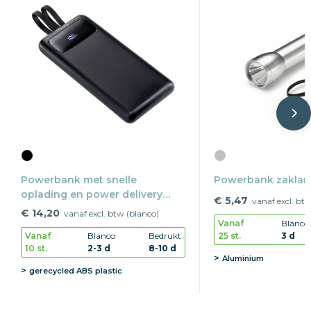
Powerbank met snelle
Powerbank zakla
oplading en power delivery
€ 5,47
vanaf excl. bt
REEVES-PULSEXPRESS 10
€ 14,20
vanaf excl. btw (blanco)
Vanaf
Blanco
25 st.
3 d
Vanaf
Blanco
Bedrukt
10 st.
2-3 d
8-10 d
Aluminium
gerecycled ABS plastic