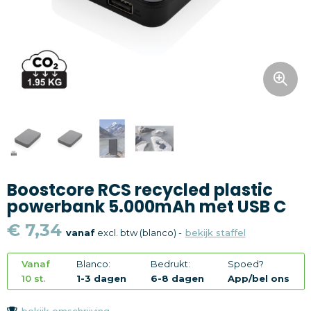
Snoepgoed
Home en living
Health en wellness
Kantoorartikelen
Gadgets
Boostcore RCS recycled plastic
Textiel
powerbank 5.000mAh met USB C
Thema
€ 7,34
vanaf
excl. btw (blanco) -
bekijk staffel
Merken
Vanaf
Blanco:
Bedrukt:
Spoed?
10 st.
1-3 dagen
6-8 dagen
App/bel ons
bekijk omschrijving