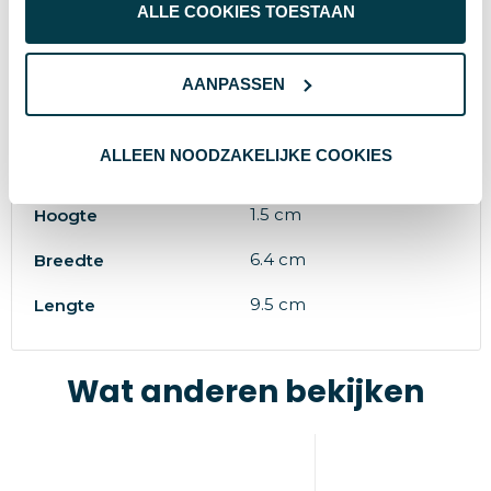
ALLE COOKIES TOESTAAN
8714612176603
EAN-code
42835
Artikelnummer
AANPASSEN
zwart
Kleur
ALLEEN NOODZAKELIJKE COOKIES
9.5 x 6.4 x 1.5 cm
Afmeting
1.5 cm
Hoogte
6.4 cm
Breedte
9.5 cm
Lengte
Wat anderen bekijken