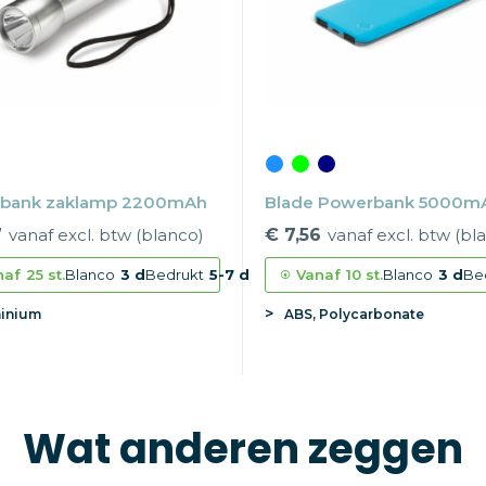
bank zaklamp 2200mAh
Blade Powerbank 5000m
7
vanaf excl. btw (blanco)
€ 7,56
vanaf excl. btw (bl
naf
25 st.
Blanco
3 d
Bedrukt
5-7 d
Vanaf
10 st.
Blanco
3 d
Be
inium
ABS, Polycarbonate
Wat anderen zeggen