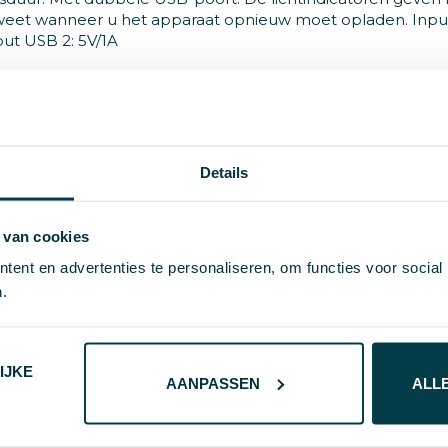
d weet wanneer u het apparaat opnieuw moet opladen. Inpu
ut USB 2: 5V/1A
Details
ABS
221 g
 van cookies
ent en advertenties te personaliseren, om functies voor social
XD Collection
.
10000 GB
8714612114407
IJKE
AANPASSEN
ALL
37898
zwart