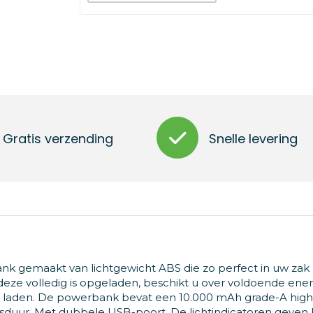
Gratis verzending
Snelle levering
k gemaakt van lichtgewicht ABS die zo perfect in uw zak 
eze volledig is opgeladen, beschikt u over voldoende ene
e laden. De powerbank bevat een 10.000 mAh grade-A high
sduur. Met dubbele USB-poort. De lichtindicatoren geven 