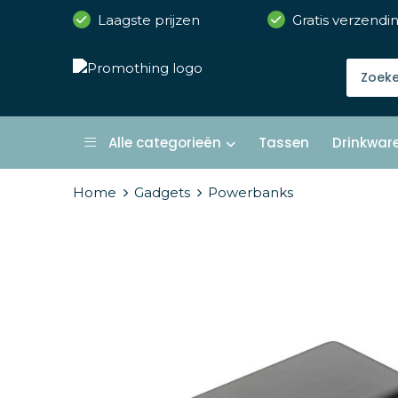
Laagste prijzen
Gratis verzendi
Alle categorieën
Tassen
Drinkwar
Home
Gadgets
Powerbanks