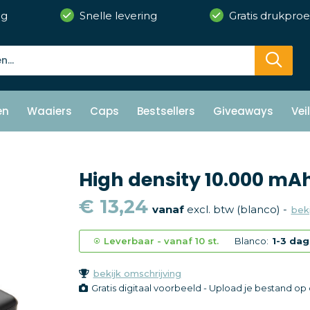
ng
Snelle levering
Gratis drukproe
en
Waaiers
Caps
Bestsellers
Giveaways
Vei
High density 10.000 m
€ 13,24
vanaf
excl. btw (blanco) -
beki
Leverbaar
-
vanaf
10 st.
Blanco:
1-3 da
bekijk omschrijving
Gratis digitaal voorbeeld - Upload je bestand o