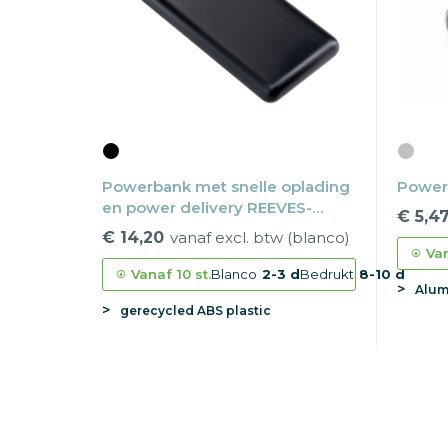
Powerbank met snelle oplading
Power
en power delivery REEVES-
€ 5,4
PULSEXPRESS 10
€ 14,20
vanaf excl. btw (blanco)
Va
Vanaf
10 st.
Blanco
2-3 d
Bedrukt
8-10 d
Alum
gerecycled ABS plastic