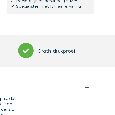
Persoonlijk en deskundig advies
Specialisten met 15+ jaar ervaring
Gratis drukproef
past dat
rgie om
 density
het