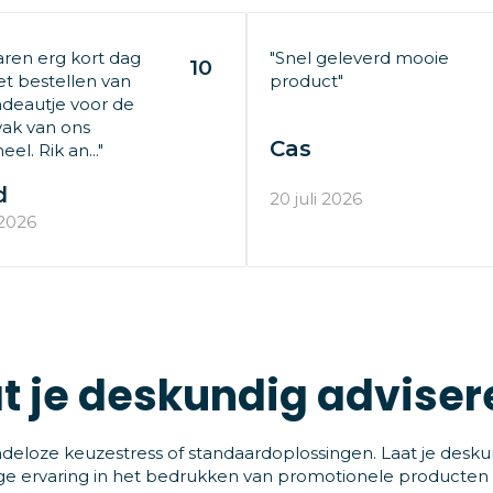
aren erg kort dag
"Snel geleverd mooie
10
t bestellen van
product"
deautje voor de
ak van ons
Cas
el. Rik an..."
d
20 juli 2026
 2026
t je deskundig adviser
deloze keuzestress of standaardoplossingen. Laat je desku
ge ervaring in het bedrukken van promotionele producten