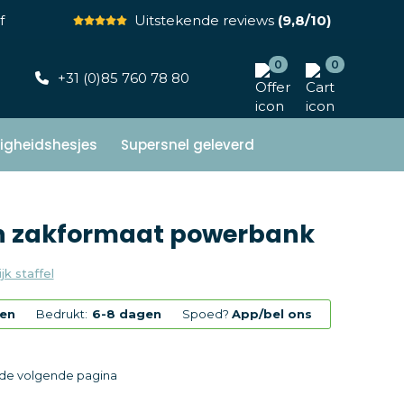
f
Uitstekende reviews
(9,8/10)
0
0
+31 (0)85 760 78 80
ligheidshesjes
Supersnel geleverd
Ah zakformaat powerbank
jk staffel
gen
Bedrukt:
6-8 dagen
Spoed?
App/bel ons
p de volgende pagina