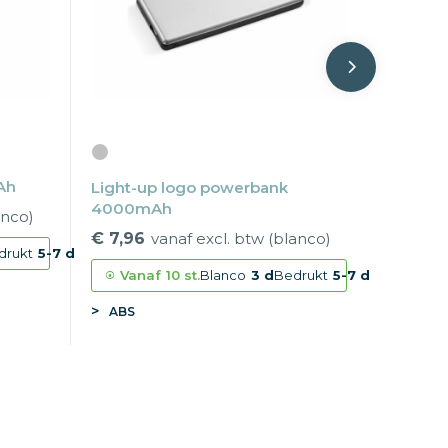
Ah
Light-up logo powerbank
4000mAh
anco)
€ 7,96
vanaf excl. btw (blanco)
drukt
5-7 d
Vanaf
10 st.
Blanco
3 d
Bedrukt
5-7 d
ABS