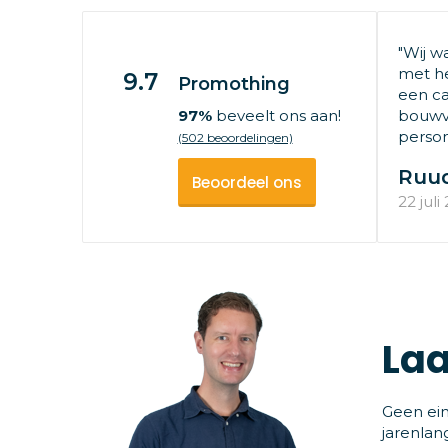
"Wij w
met he
9.7
Promothing
een ca
97%
beveelt ons aan!
bouwv
persone
(502 beoordelingen)
Ruu
Beoordeel ons
22 juli
Laa
Geen ein
jarenlan